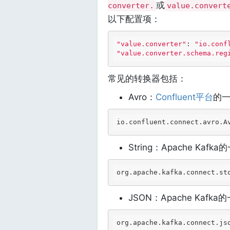
或
converter.
value.convert
以下配置项：
"value.converter"
: 
"io.conf
"value.converter.schema.reg
常见的转换器包括：
Avro：
Confluent平台
的
io
.confluent
.connect
.avro
.A
String：Apache Kafk
org
.apache
.kafka
.connect
.st
JSON：Apache Kafka
org
.apache
.kafka
.connect
.js