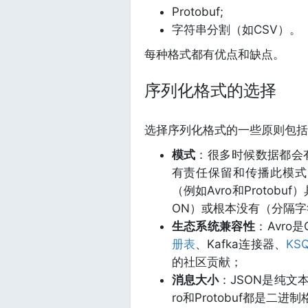
Protobuf;
字符串分割（如CSV）。
每种格式都有优点和缺点。
序列化格式的选择
选择序列化格式的一些原则包括
模式
：很多时候数据都会
有责任保留和传播此模式
（例如Avro和Proto
ON）或根本没有（分隔字
生态系统兼容性
：Avro
册表
、Kafka连接器、
KS
的社区贡献；
消息大小
：JSON是纯文
ro和Protobuf都是二