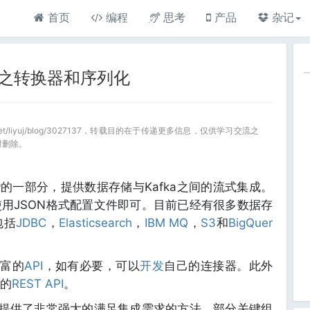
首页
编程
思考
产品
杂记
读之转换器和序列化
a.net/liyuj/blog/3027137，转载目的在于传递更多信息，仅供学习交流之
时删除。
fka®的一部分，提供数据存储与Kafka之间的流式集成。
用JSON格式配置文件即可。目前已经有很多数据存
包括
JDBC
，
Elasticsearch
，
IBM MQ
，
S3
和
BigQuer
丰富的
API
，如有必要，可以
开发
自己的连接器。此外
的
REST API
。
的，提供了非常强大的满足集成需求的方法，部分关键组