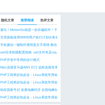
随机文章
推荐阅读
热评文章
避坑！MotionGo就是一款诈骗软件！千万不要用ChatPPT，浪费时间！
宝塔面板使用WWW用户执行计划任务命令 解决laravel日志权限问题 
手机微信一键制作透明底文字表情 教你如何让微信表情包背景为透明 自
ssh目录权限配置指南 .ssh文件夹及rsa_id.pub等文件正确权限规则
PHP开发中常用的设计模式
Mac连接亚马逊AWS EC2 远程连接登录不上去 有pem私钥文件依然要
PHP工程师必知必会 - Linux系统常用命令 - Linux中的网络管理命令（
PHP工程师必知必会 - Linux系统常用命令 - Linux中的网络管理命令（
响应国家号召 发展地摊经济 全国地摊创业经验微信交流群
PHP工程师必知必会 - Linux系统常用命令 - Linux 用户和用户组管理