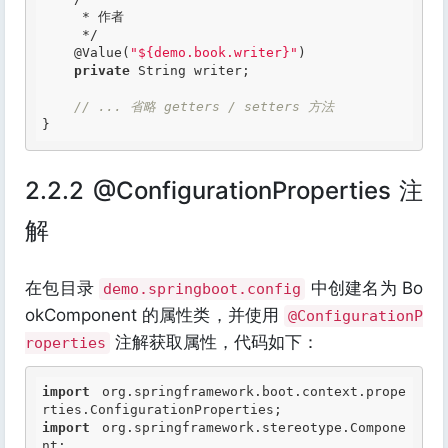
     * 作者

     */
@Value
(
"${demo.book.writer}"
)

private
 String writer;

// ... 省略 getters / setters 方法
2.2.2 @ConfigurationProperties 注
解
在包目录
中创建名为 Bo
demo.springboot.config
okComponent 的属性类，并使用
@ConfigurationP
注解获取属性，代码如下：
roperties
import
 org.springframework.boot.context.prope
import
 org.springframework.stereotype.Compone
nt;
