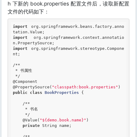
h 下新的 book.properties 配置文件后，读取新配置
文件的代码如下：
import
 org.springframework.beans.factory.anno
import
 org.springframework.context.annotatio
import
 org.springframework.stereotype.Compone
nt;

/**

 * 书属性

 */
@Component
@PropertySource
(
"classpath:book.properties"
public
class
BookProperties
 {
/**

     * 书名

     */
@Value
(
"${demo.book.name}"
)

private
 String name;

/**
