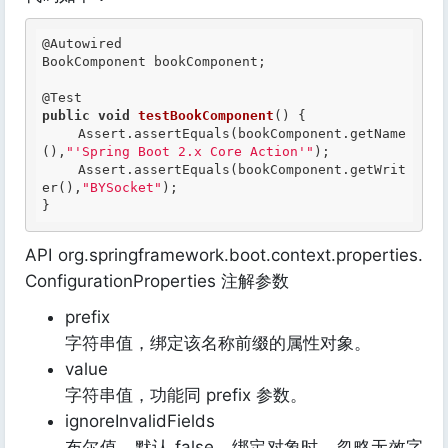
@Autowired
BookComponent bookComponent;

@Test
public
void
testBookComponent
() {

    Assert.assertEquals(bookComponent.getName
(),
"'Spring Boot 2.x Core Action'"
);

    Assert.assertEquals(bookComponent.getWrit
er(),
"BYSocket"
);

API org.springframework.boot.context.properties.
ConfigurationProperties 注解参数
prefix
字符串值，绑定该名称前缀的属性对象。
value
字符串值，功能同 prefix 参数。
ignoreInvalidFields
布尔值，默认 false。绑定对象时，忽略无效字