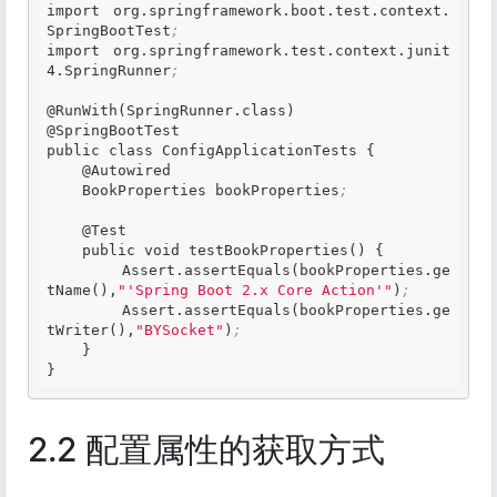
import org
.springframework
.boot
.test
.context
.
SpringBootTest
;
import org
.springframework
.test
.context
.junit
4
.SpringRunner
;
@RunWith(SpringRunner
.class
)

@SpringBootTest

public class ConfigApplicationTests {

    @Autowired

    BookProperties bookProperties
;
    @Test

    public void testBookProperties() {

        Assert
.assertEquals
(bookProperties
.ge
tName
(),
"'Spring Boot 2.x Core Action'"
)
;
        Assert
.assertEquals
(bookProperties
.ge
tWriter
(),
"BYSocket"
)
;
    }

2.2 配置属性的获取方式