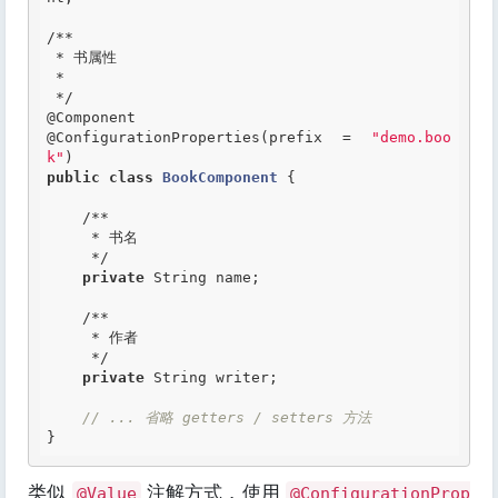
/**

 * 书属性

 *

 */
@Component
@ConfigurationProperties
(prefix = 
"demo.boo
k"
public
class
BookComponent
 {
/**

     * 书名

     */
private
 String name;

/**

     * 作者

     */
private
 String writer;

// ... 省略 getters / setters 方法
类似
注解方式，使用
@Value
@ConfigurationProp