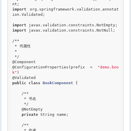
import
 org.springframework.validation.annotat
ion.Validated;

import
import
 javax.validation.constraints.NotNull;

/**

 * 书属性

 *

 */
@Component
@ConfigurationProperties
(prefix = 
"demo.boo
k"
@Validated
public
class
BookComponent
 {
/**

     * 书名

     */
@NotEmpty
private
 String name;

/**

     * 作者
