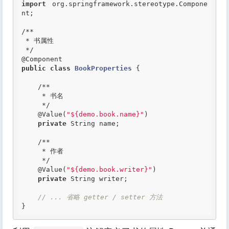
import
 org.springframework.stereotype.Compone
nt;

/**

 * 书属性

 */
@Component
public
class
BookProperties
 {
/**

     * 书名

     */
@Value
(
"${demo.book.name}"
)

private
 String name;

/**

     * 作者

     */
@Value
(
"${demo.book.writer}"
)

private
 String writer;

// ... 省略 getter / setter 方法