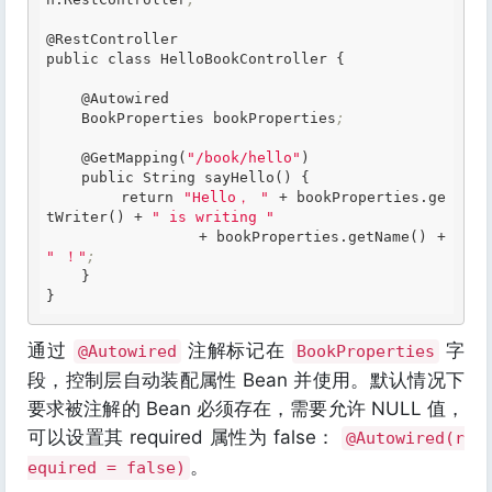
@RestController

public class HelloBookController {

    @Autowired

    BookProperties bookProperties
;
    @GetMapping(
"/book/hello"
)

    public String sayHello() {

        return 
"Hello， "
 + bookProperties
.ge
tWriter
() + 
" is writing "
                + bookProperties
.getName
() + 
" ！"
;
    }

通过
注解标记在
字
@Autowired
BookProperties
段，控制层自动装配属性 Bean 并使用。默认情况下
要求被注解的 Bean 必须存在，需要允许 NULL 值，
可以设置其 required 属性为 false：
@Autowired(r
。
equired = false)