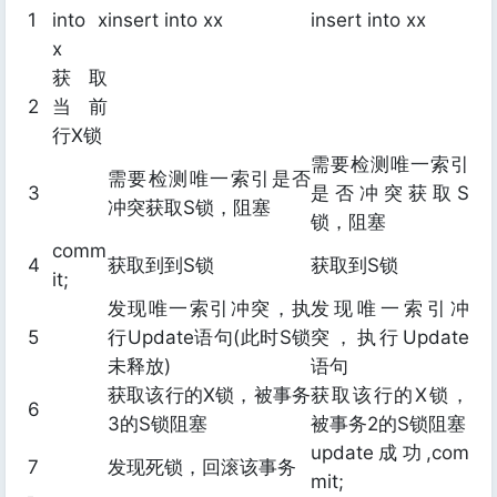
1
into x
insert into xx
insert into xx
x
获取
2
当前
行X锁
需要检测唯一索引
需要检测唯一索引是否
3
是否冲突获取S
冲突获取S锁，阻塞
锁，阻塞
comm
4
获取到到S锁
获取到S锁
it;
发现唯一索引冲突，执
发现唯一索引冲
5
行Update语句(此时S锁
突，执行Update
未释放)
语句
获取该行的X锁，被事务
获取该行的X锁，
6
3的S锁阻塞
被事务2的S锁阻塞
update成功,com
7
发现死锁，回滚该事务
mit;