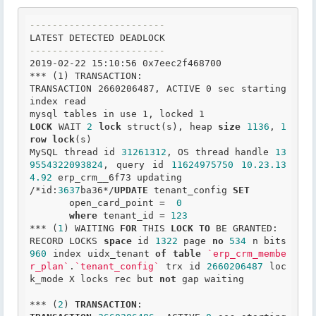
------------------------
------------------------
2019-02-22 15:10:56 0x7eec2f468700

*** (1) TRANSACTION:

TRANSACTION 2660206487, ACTIVE 0 sec starting 
index read

LOCK
 WAIT 
2
lock
 struct(s), heap 
size
1136
, 
1
row
lock
(s)

MySQL thread id 
31261312
, OS thread handle 
13
9554322093824
, query id 
11624975750
10.23
.13
4
.92
 erp_crm__6f73 updating

/*id:
3637
ba36*/
UPDATE
 tenant_config 
SET
       open_card_point =  
0
where
 tenant_id = 
123
*** (
1
) WAITING 
FOR
 THIS 
LOCK
TO
 BE GRANTED:

RECORD LOCKS 
space
 id 
1322
 page 
no
534
 n bits 
960
 index uidx_tenant 
of
table
`erp_crm_membe
r_plan`
.
`tenant_config`
 trx id 
2660206487
 loc
k_mode X locks rec but 
not
 gap waiting

*** (
2
) 
TRANSACTION