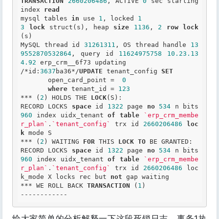
TRANSACTION
2660206486
, ACTIVE 
0
 sec starting 
index 
read
mysql tables 
in
 use 
1
, locked 
1
3
lock
 struct(s), heap 
size
1136
, 
2
row
lock
(s)

MySQL thread id 
31261311
, OS thread handle 
13
9552870532864
, query id 
11624975758
10.23
.13
4
.92
 erp_crm__6f73 updating

/*id:
3637
ba36*/
UPDATE
 tenant_config 
SET
       open_card_point =  
0
where
 tenant_id = 
123
*** (
2
) HOLDS THE 
LOCK
(S):

RECORD LOCKS 
space
 id 
1322
 page 
no
534
 n bits 
960
 index uidx_tenant 
of
table
`erp_crm_membe
r_plan`
.
`tenant_config`
 trx id 
2660206486
loc
k
 mode S

*** (
2
) WAITING 
FOR
 THIS 
LOCK
TO
 BE GRANTED:

RECORD LOCKS 
space
 id 
1322
 page 
no
534
 n bits 
960
 index uidx_tenant 
of
table
`erp_crm_membe
r_plan`
.
`tenant_config`
 trx id 
2660206486
 loc
k_mode X locks rec but 
not
 gap waiting

*** WE ROLL BACK 
TRANSACTION
 (
1
)

给大家简单的分析解释一下这段死锁日志，事务1执