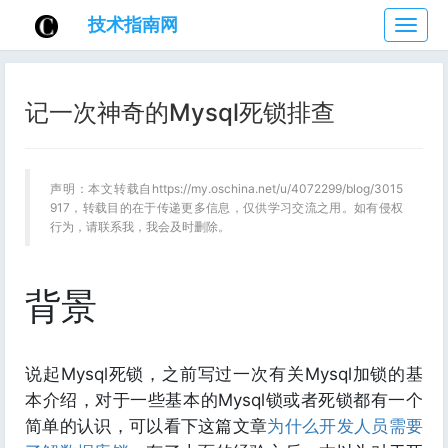
技术指南网
技
术
指
南
记一次神奇的Mysql死锁排查
网
声明：本文转载自https://my.oschina.net/u/4072299/blog/3015
917，转载目的在于传递更多信息，仅供学习交流之用。如有侵权
行为，请联系我，我会及时删除。
背景
说起Mysql死锁，之前写过一次有关Mysql加锁的基
本介绍，对于一些基本的Mysql锁或者死锁都有一个
简单的认识，可以看下这篇文章
为什么开发人员需要