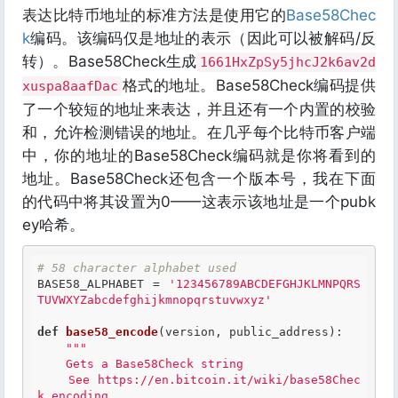
表达比特币地址的标准方法是使用它的
Base58Chec
k
编码。该编码仅是地址的表示（因此可以被解码/反
转）。Base58Check生成
1661HxZpSy5jhcJ2k6av2d
格式的地址。Base58Check编码提供
xuspa8aafDac
了一个较短的地址来表达，并且还有一个内置的校验
和，允许检测错误的地址。在几乎每个比特币客户端
中，你的地址的Base58Check编码就是你将看到的
地址。Base58Check还包含一个版本号，我在下面
的代码中将其设置为0——这表示该地址是一个pubk
ey哈希。
# 58 character alphabet used
BASE58_ALPHABET = 
'123456789ABCDEFGHJKLMNPQRS
TUVWXYZabcdefghijkmnopqrstuvwxyz'
def
base58_encode
(version, public_address)
:
"""

    Gets a Base58Check string

    See https://en.bitcoin.it/wiki/base58Chec
k_encoding
