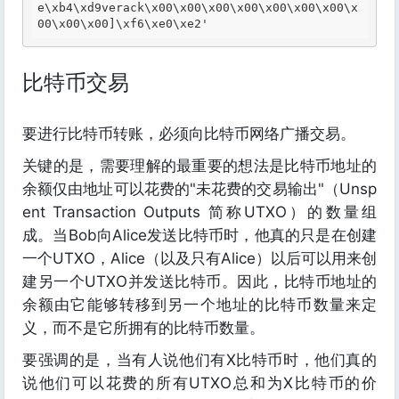
e
\xb
4
\xd
9verack
\x
00
\x
00
\x
00
\x
00
\x
00
\x
00
\x
00
\x
00
\x
00
\x
00
]
\xf
6
\xe
0
\xe
比特币交易
要进行比特币转账，必须向比特币网络广播交易。
关键的是，需要理解的最重要的想法是比特币地址的
余额仅由地址可以花费的"未花费的交易输出"（Unsp
ent Transaction Outputs 简称UTXO）的数量组
成。当Bob向Alice发送比特币时，他真的只是在创建
一个UTXO，Alice（以及只有Alice）以后可以用来创
建另一个UTXO并发送比特币。因此，比特币地址的
余额由它能够转移到另一个地址的比特币数量来定
义，而不是它所拥有的比特币数量。
要强调的是，当有人说他们有X比特币时，他们真的
说他们可以花费的所有UTXO总和为X比特币的价