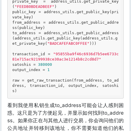
private_key = 
address_utils.get_private_key
(
"FEEDB0BDEADBEEF"
)
public_key = 
address_utils.get_public_key(pri
vate_key)
from_address = 
address_utils.get_public_addre
ss(public_key)
to_address = 
address_utils.get_public_address
(address_utils.get_public_key(address_utils.g
et_private_key(
"BADCAFEFABC0FFEE"
)))
transaction_id = 
"95855ba9f46c6936d7b5ee6733c
81e715ac92199938ce30ac3e1214b8c2cd8d7"
satoshis = 
380000
output_index = 
1
raw = 
get_raw_transaction(from_address, to_ad
dress, transaction_id, output_index, satoshi
s)
看到我使用私钥生成to_address可能会让人感到困
惑。这只是为了方便起见，并显示如何找到to_addre
ss。如果你正在与其他人进行交易，你会询问他们的
公共地址并转移到该地址，你不需要知道他们的私