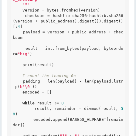
    """
    version = bytes.fromhex(version)

    checksum = hashlib.sha256(hashlib.sha256
(version + public_address).digest()).digest()
[:
4
]

    payload = version + public_address + chec
ksum

    result = int.from_bytes(payload, byteorde
r=
"big"
)

    print(result)

# count the leading 0s
    padding = len(payload) - len(payload.lstr
ip(
b'\0'
))

    encoded = []

while
 result != 
0
:

        result, remainder = divmod(result, 
5
8
)

        encoded.append(BASE58_ALPHABET[remain
der])

return
 padding*
"1"
 + 
""
.join(encoded)[::-