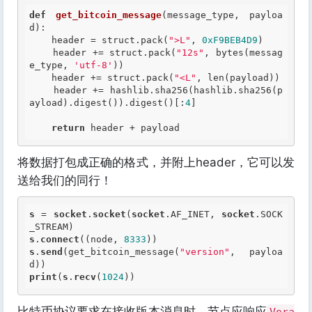
def
get_bitcoin_message
(message_type, payloa
d)
:
    header = struct.pack(
">L"
, 
0xF9BEB4D9
)

    header += struct.pack(
"12s"
, bytes(messag
e_type, 
'utf-8'
))

    header += struct.pack(
"<L"
, len(payload))

    header += hashlib.sha256(hashlib.sha256(p
ayload).digest()).digest()[:
4
]

return
将数据打包成正确的格式，并附上header，它可以发
送给我们的同行！
s
 = 
socket
.
socket
(
socket
.AF_INET, 
socket
.SOCK
s
.
connect
((node, 
8333
s
.
send
(get_bitcoin_message(
"version"
, payloa
print
(
s
.
recv
(
1024
比特币协议要求在接收版本消息时，节点应响应