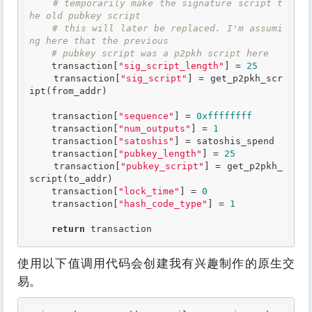
# temporarily make the signature script t
he old pubkey script
# this will later be replaced. I'm assumi
ng here that the previous
# pubkey script was a p2pkh script here
    transaction[
"sig_script_length"
] = 
25
    transaction[
"sig_script"
] = get_p2pkh_scr
ipt(from_addr)

    transaction[
"sequence"
] = 
0xffffffff
    transaction[
"num_outputs"
] = 
1
    transaction[
"satoshis"
] = satoshis_spend

    transaction[
"pubkey_length"
] = 
25
    transaction[
"pubkey_script"
] = get_p2pkh_
script(to_addr)

    transaction[
"lock_time"
] = 
0
    transaction[
"hash_code_type"
] = 
1
return
使用以下值调用代码会创建我有兴趣制作的原生交
易。