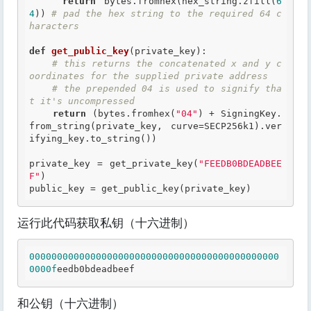
return
 bytes.fromhex(hex_string.zfill(
6
4
)) 
# pad the hex string to the required 64 c
haracters
def
get_public_key
(private_key)
:
# this returns the concatenated x and y c
oordinates for the supplied private address
# the prepended 04 is used to signify tha
t it's uncompressed
return
 (bytes.fromhex(
"04"
) + SigningKey.
from_string(private_key, curve=SECP256k1).ver
ifying_key.to_string())

private_key = get_private_key(
"FEEDB0BDEADBEE
F"
)

运行此代码获取私钥（十六进制）
000000000000000000000000000000000000000000000
0000f
和公钥（十六进制）