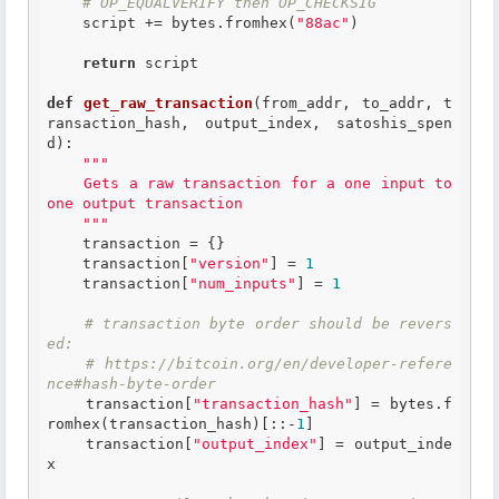
# OP_EQUALVERIFY then OP_CHECKSIG
    script += bytes.fromhex(
"88ac"
)

return
 script

def
get_raw_transaction
(from_addr, to_addr, t
ransaction_hash, output_index, satoshis_spen
d)
:
"""

    Gets a raw transaction for a one input to 
one output transaction

    """
    transaction = {}

    transaction[
"version"
] = 
1
    transaction[
"num_inputs"
] = 
1
# transaction byte order should be revers
ed:
# https://bitcoin.org/en/developer-refere
nce#hash-byte-order
    transaction[
"transaction_hash"
] = bytes.f
romhex(transaction_hash)[::-
1
]

    transaction[
"output_index"
] = output_inde
x
