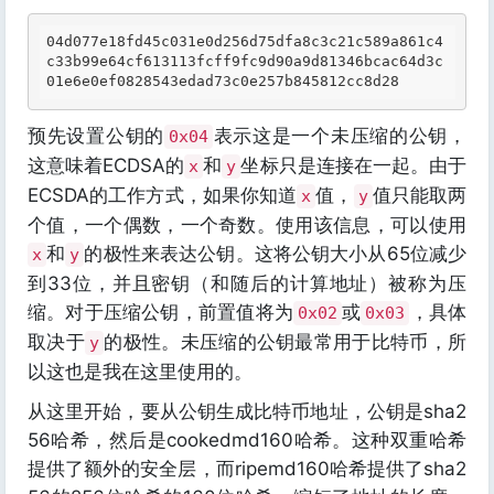
04d077e18fd45c031e0d256d75dfa8c3c21c589a861c4
c33b99e64cf613113fcff9fc9d90a9d81346bcac64d3c
预先设置公钥的
表示这是一个未压缩的公钥，
0x04
这意味着ECDSA的
和
坐标只是连接在一起。由于
x
y
ECSDA的工作方式，如果你知道
值，
值只能取两
x
y
个值，一个偶数，一个奇数。使用该信息，可以使用
和
的极性来表达公钥。这将公钥大小从65位减少
x
y
到33位，并且密钥（和随后的计算地址）被称为压
缩。对于压缩公钥，前置值将为
或
，具体
0x02
0x03
取决于
的极性。未压缩的公钥最常用于比特币，所
y
以这也是我在这里使用的。
从这里开始，要从公钥生成比特币地址，公钥是sha2
56哈希，然后是cookedmd160哈希。这种双重哈希
提供了额外的安全层，而ripemd160哈希提供了sha2