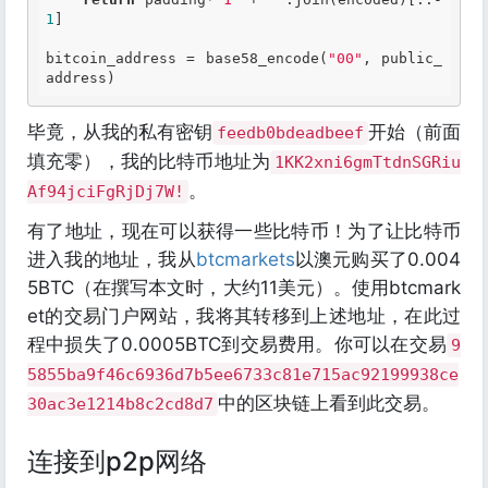
1
]

bitcoin_address = base58_encode(
"00"
, public_
毕竟，从我的私有密钥
开始（前面
feedb0bdeadbeef
填充零），我的比特币地址为
1KK2xni6gmTtdnSGRiu
。
Af94jciFgRjDj7W!
有了地址，现在可以获得一些比特币！为了让比特币
进入我的地址，我从
btcmarkets
以澳元购买了0.004
5BTC（在撰写本文时，大约11美元）。使用btcmark
et的交易门户网站，我将其转移到上述地址，在此过
程中损失了0.0005BTC到交易费用。你可以在交易
9
5855ba9f46c6936d7b5ee6733c81e715ac92199938ce
中的区块链上看到此交易。
30ac3e1214b8c2cd8d7
连接到p2p网络