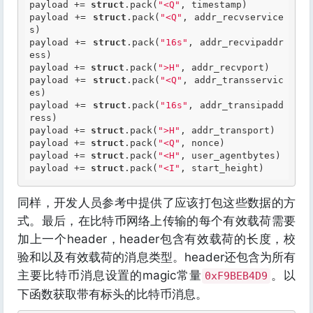
payload += 
struct
.pack(
"<Q"
, timestamp)

payload += 
struct
.pack(
"<Q"
, addr_recvservice
s)

payload += 
struct
.pack(
"16s"
, addr_recvipaddr
ess)

payload += 
struct
.pack(
">H"
, addr_recvport)

payload += 
struct
.pack(
"<Q"
, addr_transservic
es)

payload += 
struct
.pack(
"16s"
, addr_transipadd
ress)

payload += 
struct
.pack(
">H"
, addr_transport)

payload += 
struct
.pack(
"<Q"
, nonce)

payload += 
struct
.pack(
"<H"
, user_agentbytes)

payload += 
struct
.pack(
"<I"
同样，开发人员参考中提供了应该打包这些数据的方
式。最后，在比特币网络上传输的每个有效载荷需要
加上一个header，header包含有效载荷的长度，校
验和以及有效载荷的消息类型。header还包含为所有
主要比特币消息设置的magic常量
。以
0xF9BEB4D9
下函数获取带有标头的比特币消息。