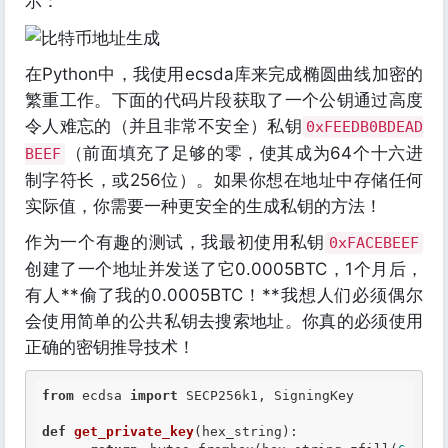
示：
在Python中，我使用ecsda库来完成椭圆曲线加密的
繁重工作。下面的代码片段获取了一个公钥通过高度
令人难忘的（并且非常不安全）私钥
0xFEEDB0BDEAD
（前面填充了足够的零，使其成为64个十六进
BEEF
制字符长，或256位）。如果你想在地址中存储任何
实际值，你需要一种更安全的生成私钥的方法！
作为一个有趣的测试，我最初使用私钥
0xFACEBEEF
创建了一个地址并发送了它0.0005BTC，1个月后，
有人**偷了我的0.0005BTC！**我想人们必须偶尔
会使用简单的公共私钥去搜索地址。你真的必须使用
正确的密钥推导技术！
from
 ecdsa 
import
 SECP256k1, SigningKey

def
get_private_key
(hex_string)
: