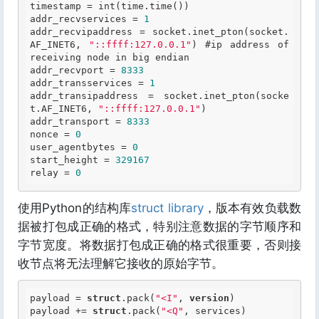
timestamp = 
int(time.time())
addr_recvservices = 
1
addr_recvipaddress = 
socket.inet_pton(socket.
AF_INET6, 
"::ffff:127.0.0.1"
) #ip address of 
receiving node in big endian
addr_recvport = 
8333
addr_transservices = 
1
addr_transipaddress = 
socket.inet_pton(socke
t.AF_INET6, 
"::ffff:127.0.0.1"
)
addr_transport = 
8333
nonce = 
0
user_agentbytes = 
0
start_height = 
329167
relay = 
0
使用Python的结构库
struct library
，版本有效负载数
据被打包成正确的格式，特别注意数据的字节顺序和
字节宽度。将数据打包成正确的格式很重要，否则接
收节点将无法理解它接收的原始字节。
payload = 
struct
.pack(
"<I"
, 
version
)

payload += 
struct
.pack(
"<Q"
, services)
