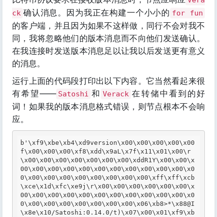
Vera
确认消息。因为我正在构建一个小小的
ck
for fun
的客户端，并且因为如果不这样做，同行不会对我不
同，我将忽略他们的版本消息而不向他们发送确认。
在我连接时发送版本消息足以让我以后发送更有意义
的消息。
运行上面的代码段打印出以下内容。它当然看起来很
有希望——
和
在转储中看到的好
Satoshi
Verack
词！如果我的版本消息格式错误，则节点根本不会响
应。
b'
\xf
9
\xbe
\xb
4
\xd
9version
\x
00
\x
00
\x
00
\x
00
\x
00
f
\x
00
\x
00
\x
00
\xf
8
\xdd
\x
9aL
\x
7f
\x
11
\x
01
\x
00
\r
\x
00
\x
00
\x
00
\x
00
\x
00
\x
00
\x
00
\xddR
1Y
\x
00
\x
00
\x
00
\x
00
\x
00
\x
00
\x
00
\x
00
\x
00
\x
00
\x
00
\x
00
\x
00
\x
0
0
\x
00
\x
00
\x
00
\x
00
\x
00
\x
00
\x
00
\x
00
\xff
\xff
\xcb
\xce
\x
1d
\xfc
\xe
9j
\r
\x
00
\x
00
\x
00
\x
00
\x
00
\x
00
\x
00
\x
00
\x
00
\x
00
\x
00
\x
00
\x
00
\x
00
\x
00
\x
00
\x
00
\x
0
0
\x
00
\x
00
\x
00
\x
00
\x
00
\x
00
\x
00
\x
06
\xb
8>*
\x
88@I
\x
8e
\x
10/Satoshi:0.14.0/t)
\x
07
\x
00
\x
01
\xf
9
\xb