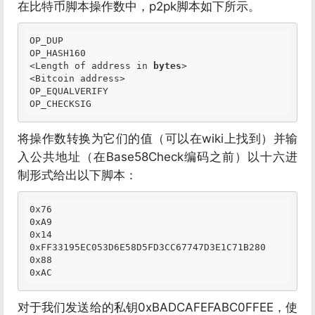
在比特币脚本操作数中，p2pk脚本如下所示。
OP_DUP

OP_HASH160

<Length 
of
 address 
in
bytes
>

<Bitcoin address>

OP_EQUALVERIFY

将操作数转换为它们的值（可以在wiki上找到）并输
入公共地址（在Base58Check编码之前）以十六进
制形式给出以下脚本：
0x76

0xA9

0x14

0xFF33195EC053D6E58D5FD3CC67747D3E1C71B280

0x88

对于我们发送给的私钥0xBADCAFEFABC0FFEE，使