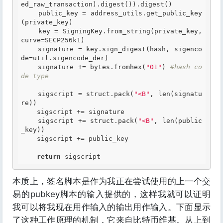
ed_raw_transaction).digest()).digest()

    public_key = address_utils.get_public_key
(private_key)

    key = SigningKey.from_string(private_key, 
curve=SECP256k1)

    signature = key.sign_digest(hash, sigenco
de=util.sigencode_der)

    signature += bytes.fromhex(
"01"
) 
#hash co
de type
    sigscript = struct.pack(
"<B"
, len(signatu
re))

    sigscript += signature

    sigscript += struct.pack(
"<B"
, len(public
_key))

    sigscript += public_key

return
本质上，签名脚本是作为我正在尝试使用的上一个交
易的pubkey脚本的输入提供的，这样我就可以证明
我可以将我现在用作输入的输出用作输入。下面显示
了这种工作原理的机制，它来自比特币维基。从上到