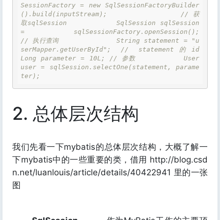
SessionFactory = new SqlSessionFactoryBuilder
().build(inputStream);  		// 获
取sqlSession 		SqlSession sqlSession 
= sqlSessionFactory.openSession();  		
// 执行查询 		String statement = "u
serMapper.getUserById"; // statement的id 		
Long parameter = 10L; // 参数 		User 
user = sqlSession.selectOne(statement, parame
ter);
2. 总体层次结构
我们先看一下mybatis的总体层次结构，大概了解一
下mybatis中的一些重要的类，借用 http://blog.csd
n.net/luanlouis/article/details/40422941 里的一张
图