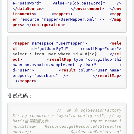
e
=
"password"
value
=
"${db.password}"
 />
</
dataSource
>
</
environment
>
</
env
ironments
>
<
mappers
>
<
mapp
er
resource
=
"mapper/UserMapper.xml"
 />
</
map
pers
>
</
configuration
>
<
mapper
namespace
=
"userMapper"
>
<
sele
ct
id
=
"getUserById"
resultMap
=
"user"
>
select * from user where id = #{id}     
</
sel
ect
>
<
resultMap
type
=
"com.github.thi
nwonton.mybatis.sample.entity.User"
i
d
=
"user"
>
<
result
column
=
"user_name"
property
=
"userName"
 />
</
resultMap
>
</
mapper
>
测试代码：
// 建立sqlSessionFactory 		
String resource = "mybatis-config.xml"; // my
batis全局配置文件 		InputStream i
nputStream = Resources.getResourceAsStream(re
source); 		SqlSessionFactory sql