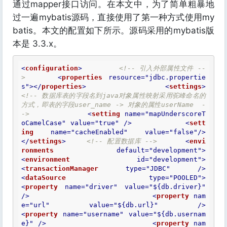
通过mapper接口访问。在本文中，为了简单粗暴地
过一遍mybatis源码，直接使用了第一种方式使用my
batis。本文的配置如下所示。源码采用的mybatis版
本是 3.3.x。
<
configuration
>
<!-- 引入外部属性文件 --
>
<
properties
resource
=
"jdbc.propertie
s"
>
</
properties
>
<
settings
>
<!-- 数据库表的字段名到java对象属性映射采用驼峰命名的
方式，即表的字段user_name -> 对象的属性userName  -
->
<
setting
name
=
"mapUnderscoreT
oCamelCase"
value
=
"true"
 />
<
sett
ing
name
=
"cacheEnabled"
value
=
"false"
/>
</
settings
>
<!-- 配置数据库 -->
<
envi
ronments
default
=
"development"
>
<
environment
id
=
"development"
>
<
transactionManager
type
=
"JDBC"
 />
<
dataSource
type
=
"POOLED"
>
<
property
name
=
"driver"
value
=
"${db.driver}"
/>
<
property
nam
e
=
"url"
value
=
"${db.url}"
 />
<
property
name
=
"username"
value
=
"${db.usernam
e}"
 />
<
property
nam