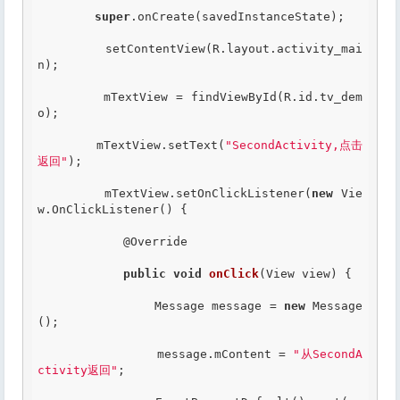
super
.onCreate(savedInstanceState);

        setContentView(R.layout.activity_mai
n);

        mTextView = findViewById(R.id.tv_dem
o);

        mTextView.setText(
"SecondActivity,点击
返回"
);

        mTextView.setOnClickListener(
new
 Vie
w.OnClickListener() {

@Override
public
void
onClick
(View view) {

                Message message = 
new
 Message
();

                message.mContent = 
"从SecondA
ctivity返回"
;
