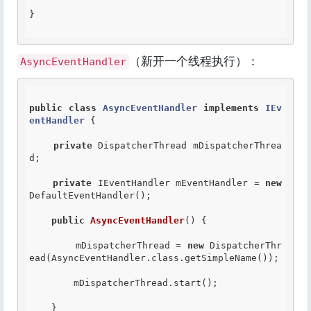
}

（新开一个线程执行）：
AsyncEventHandler
public
class
AsyncEventHandler
implements
IEv
entHandler
 {
private
 DispatcherThread mDispatcherThrea
d;

private
 IEventHandler mEventHandler = 
new
DefaultEventHandler();

public
AsyncEventHandler
() {

        mDispatcherThread = 
new
 DispatcherThr
ead(AsyncEventHandler.class.getSimpleName());

        mDispatcherThread.start();

    }
