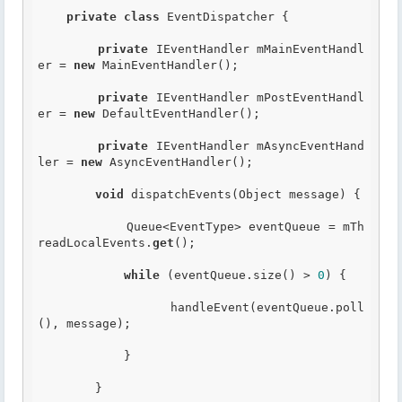
private
class
 EventDispatcher {

private
 IEventHandler mMainEventHandl
er = 
new
 MainEventHandler();

private
 IEventHandler mPostEventHandl
er = 
new
 DefaultEventHandler();

private
 IEventHandler mAsyncEventHand
ler = 
new
 AsyncEventHandler();

void
 dispatchEvents(Object message) {

            Queue<EventType> eventQueue = mTh
readLocalEvents.
get
();

while
 (eventQueue.size() > 
0
) {

                handleEvent(eventQueue.poll
(), message);

            }

        }
