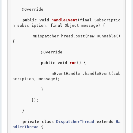
@Override
public
void
handleEvent
(
final
 Subscriptio
n subscription, 
final
 Object message) {

        mDispatcherThread.post(
new
 Runnable() 
{

@Override
public
void
run
() {

                mEventHandler.handleEvent(sub
scription, message);

            }

        });

    }

private
class
DispatcherThread
extends
Ha
ndlerThread
 {