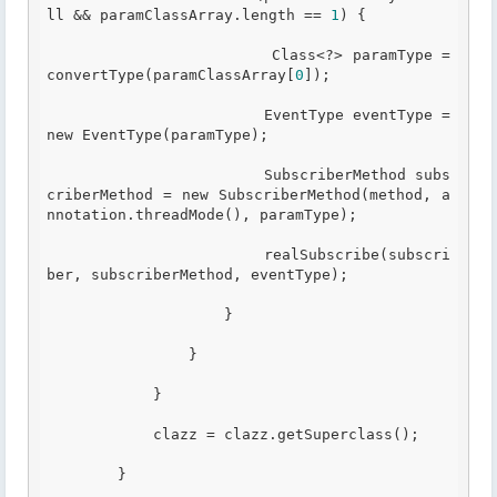
ll && paramClassArray.length == 
1
) {

                        Class<?> paramType = 
convertType(paramClassArray[
0
]);

                        EventType eventType = 
new EventType(paramType);

                        SubscriberMethod subs
criberMethod = new SubscriberMethod(method, a
nnotation.threadMode(), paramType);

                        realSubscribe(subscri
ber, subscriberMethod, eventType);

                    }

                }

            }

            clazz = clazz.getSuperclass();

        }
