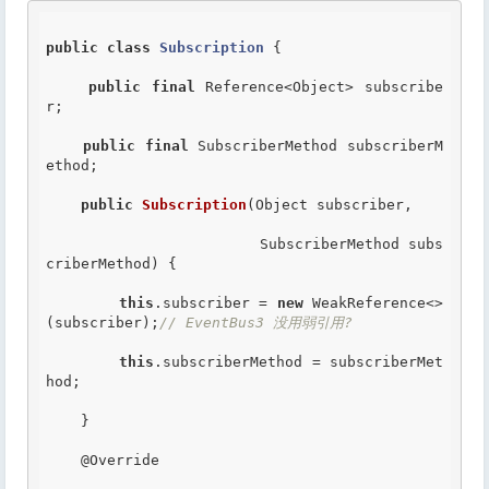
public
class
Subscription
 {
public
final
 Reference<Object> subscribe
r;

public
final
 SubscriberMethod subscriberM
ethod;

public
Subscription
(Object subscriber, 

                        SubscriberMethod subs
criberMethod) {

this
.subscriber = 
new
 WeakReference<>
(subscriber);
// EventBus3 没用弱引用?
this
.subscriberMethod = subscriberMet
hod;

    }

@Override