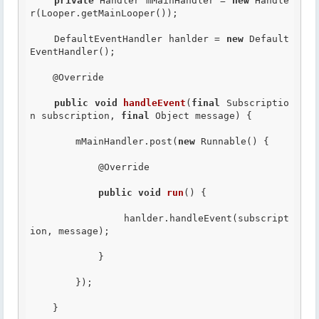
private
 Handler mMainHandler = 
new
 Handle
r(Looper.getMainLooper());

    DefaultEventHandler hanlder = 
new
 Default
EventHandler();

@Override
public
void
handleEvent
(
final
 Subscriptio
n subscription, 
final
 Object message) {

        mMainHandler.post(
new
 Runnable() {

@Override
public
void
run
() {

                hanlder.handleEvent(subscript
ion, message);

            }

        });

    }
