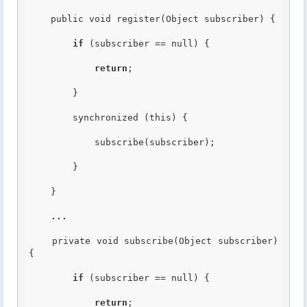
    public void register(Object subscriber) {

if
 (subscriber == null) {

return
;

        }

        synchronized (this) {

            subscribe(subscriber);

        }

    }

...
    private void subscribe(Object subscriber) 
{

if
 (subscriber == null) {

return
;
