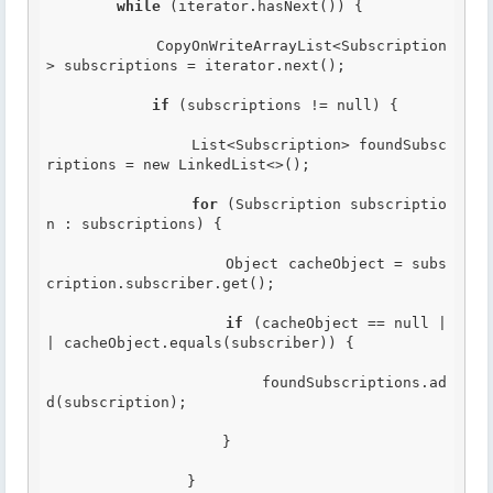
while
 (iterator.hasNext()) {

            CopyOnWriteArrayList<Subscription
> subscriptions = iterator.next();

if
 (subscriptions != null) {

                List<Subscription> foundSubsc
riptions = new LinkedList<>();

for
 (Subscription subscriptio
n : subscriptions) {

                    Object cacheObject = subs
cription.subscriber.get();

if
 (cacheObject == null |
| cacheObject.equals(subscriber)) {

                        foundSubscriptions.ad
d(subscription);

                    }

                }
