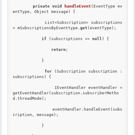
private
void
handleEvent
(EventType ev
entType, Object message) {

            List<Subscription> subscriptions 
= mSubscriptionsByEventtype.
get
(eventType);

if
 (subscriptions == 
null
) {

return
;

            }

for
 (Subscription subscription : 
subscriptions) {

                IEventHandler eventHandler =  
getEventHandler(subscription.subscriberMetho
d.threadMode);

                eventHandler.handleEvent(subs
cription, message);

            }
