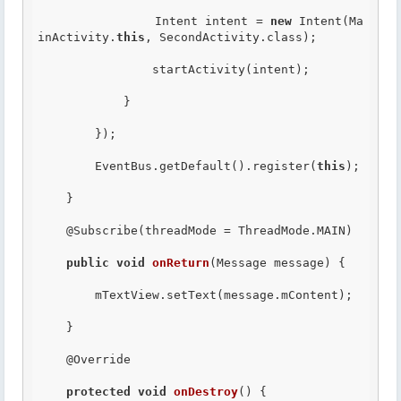
                Intent intent = 
new
 Intent(Ma
inActivity.
this
, SecondActivity.class);

                startActivity(intent);

            }

        });

        EventBus.getDefault().register(
this
);

    }

@Subscribe
(threadMode = ThreadMode.MAIN)

public
void
onReturn
(Message message) {

        mTextView.setText(message.mContent);

    }

@Override
protected
void
onDestroy
() {
