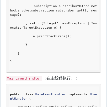
            subscription.subscriberMethod.met
hod.invoke(subscription.subscriber.get(), mes
sage);

        } 
catch
 (IllegalAccessException | Inv
ocationTargetException e) {

            e.printStackTrace();

        }

    }

}

（在主线程执行）：
MainEventHandler
public
class
MainEventHandler
implements
IEve
ntHandler
 {