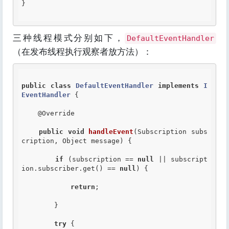
}

三种线程模式分别如下，
DefaultEventHandler
（在发布线程执行观察者放方法）：
public
class
DefaultEventHandler
implements
I
EventHandler
 {
@Override
public
void
handleEvent
(Subscription subs
cription, Object message) {

if
 (subscription == 
null
 || subscript
ion.subscriber.get() == 
null
) {

return
;

        }

try
 {
