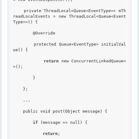
    private ThreadLocal<Queue<EventType>> mTh
readLocalEvents = new ThreadLocal<Queue<Event
Type>>() {

        @Override

        protected Queue<EventType> initialVal
ue() {

return
 new ConcurrentLinkedQueue<
>();

        }

    };

...
    public void post(Object message) {

if
 (message == null) {

return
;
