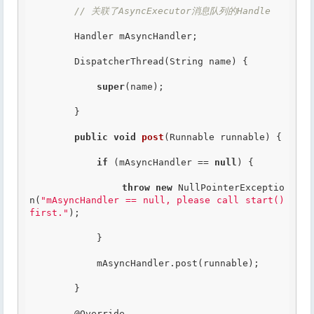
// 关联了AsyncExecutor消息队列的Handle
        Handler mAsyncHandler;

        DispatcherThread(String name) {

super
(name);

        }

public
void
post
(Runnable runnable) {

if
 (mAsyncHandler == 
null
) {

throw
new
 NullPointerExceptio
n(
"mAsyncHandler == null, please call start() 
first."
);

            }

            mAsyncHandler.post(runnable);

        }

@Override