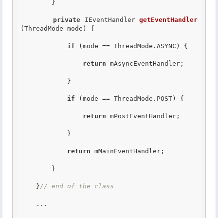
        }

private
 IEventHandler 
getEventHandler
(ThreadMode mode) {

if
 (mode == ThreadMode.ASYNC) {

return
 mAsyncEventHandler;

            }

if
 (mode == ThreadMode.POST) {

return
 mPostEventHandler;

            }

return
 mMainEventHandler;

        }

    }
// end of the class
    ...
