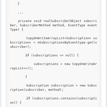
    }

...
    private void realSubscribe(Object subscri
ber, SubscriberMethod method, EventType event
Type) {

        CopyOnWriteArrayList<Subscription> su
bscriptions = mSubscriptionsByEventtype.get(s
ubscriber);

if
 (subscriptions == null) {

            subscriptions = new CopyOnWriteAr
rayList<>();

        }

        Subscription subscription = new Subsc
ription(subscriber, method);

if
 (subscriptions.contains(subscripti
on)) {
