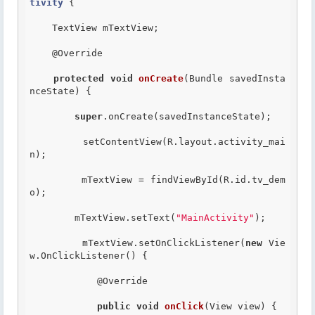
tivity
 {
    TextView mTextView;

@Override
protected
void
onCreate
(Bundle savedInsta
nceState) {

super
.onCreate(savedInstanceState);

        setContentView(R.layout.activity_mai
n);

        mTextView = findViewById(R.id.tv_dem
o);

        mTextView.setText(
"MainActivity"
);

        mTextView.setOnClickListener(
new
 Vie
w.OnClickListener() {

@Override
public
void
onClick
(View view) {
