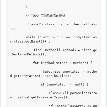
        }

        // TODO 巨踏马难看的缩进

        Class<?> clazz = subscriber.getClass
();

while
 (clazz != null && !isSystemClas
s(clazz.getName())) {

            final Method[] methods = clazz.ge
tDeclaredMethods();

for
 (Method method : methods) {

                Subscribe annotation = metho
d.getAnnotation(Subscribe.class);

if
 (annotation != null) {

                    Class<?>[] paramClassArra
y = method.getParameterTypes();

if
 (paramClassArray != nu