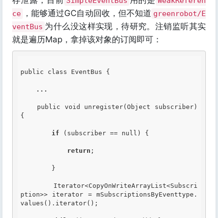
存泄露，目前
用的是
SimpleEventBus
WeakReferen
，能够通过GC自动回收，但不知道
ce
greenrobot/E
为什么没这样实现，待研究。注销监听其实
ventBus
就是遍历Map，拿掉该对象的订阅即可：
public class EventBus {

...
    public void unregister(Object subscriber) 
{

if
 (subscriber == null) {

return
;

        }

        Iterator<CopyOnWriteArrayList<Subscri
ption>> iterator = mSubscriptionsByEventtype.
values().iterator();
