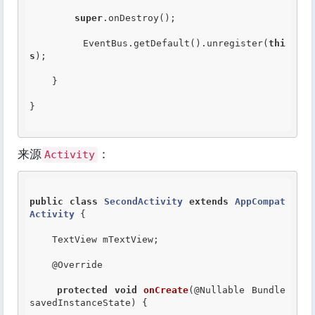
super
.onDestroy();

        EventBus.getDefault().unregister(
thi
s
);

    }

}

来源
：
Activity
public
class
SecondActivity
extends
AppCompat
Activity
 {
    TextView mTextView;

@Override
protected
void
onCreate
(@Nullable Bundle 
savedInstanceState) {
