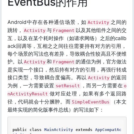
EventBus的作用
Android中存在各种通信场景，如
之间的
Activity
跳转，
与
以及其他组件之间的交
Activity
Fragment
互，以及在某个耗时操作（如请求网络）之后的callb
ack回调等，互相之之间往往需要持有对方的引用，
每个场景的写法也有差异，导致耦合性较高且不便维
护。以
和
的通信为例，官方做法
Activity
Fragment
是实现一个接口，然后持有对方的引用，再强行转成
接口类型，导致耦合度偏高。再以
的返回
Activity
为例，一方需要设置
，而另一方需要在
setResult
o
做对应处理，如果有多个返回路
nActivityResult
径，代码就会十分臃肿。而
（本文
SimpleEventBus
最终实现的简化版事件总线）的写法如下：
public
class
MainActivity
extends
AppCompatAc