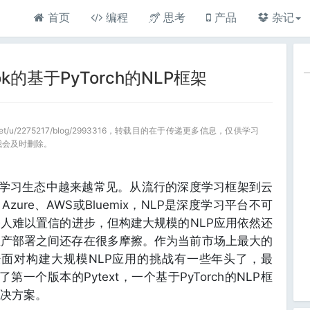
首页
编程
思考
产品
杂记
ook的基于PyTorch的NLP框架
a.net/u/2275217/blog/2993316，转载目的在于传递更多信息，仅供学习
我会及时删除。
深度学习生态中越来越常见。从流行的深度学习框架到云
Azure、AWS或Bluemix，NLP是深度学习平台不可
人难以置信的进步，但构建大规模的NLP应用依然还
生产部署之间还存在很多摩擦。作为当前市场上最大的
已经面对构建大规模NLP应用的挑战有一些年头了，最
了第一个版本的Pytext，一个基于PyTorch的NLP框
解决方案。