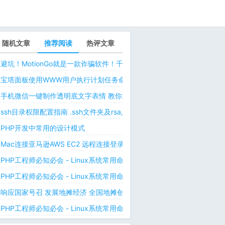
随机文章
推荐阅读
热评文章
避坑！MotionGo就是一款诈骗软件！千万不要用ChatPPT，浪费时间！
宝塔面板使用WWW用户执行计划任务命令 解决laravel日志权限问题 
手机微信一键制作透明底文字表情 教你如何让微信表情包背景为透明 自
ssh目录权限配置指南 .ssh文件夹及rsa_id.pub等文件正确权限规则
PHP开发中常用的设计模式
Mac连接亚马逊AWS EC2 远程连接登录不上去 有pem私钥文件依然要
PHP工程师必知必会 - Linux系统常用命令 - Linux中的网络管理命令（
PHP工程师必知必会 - Linux系统常用命令 - Linux中的网络管理命令（
响应国家号召 发展地摊经济 全国地摊创业经验微信交流群
PHP工程师必知必会 - Linux系统常用命令 - Linux 用户和用户组管理