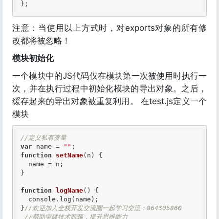
注意：当使用以上方式时，对exports对象的所有修
改都将被忽略！
模块初始化
一个模块中的JS代码仅在模块第一次被使用时执行一
次，并在执行过程中初始化模块的导出对象。之后，
缓存起来的导出对象被重复利用。 在test.js定义一个
模块
//定义私有变量
var
 name = 
""
function
setName
(n)
 {
  name = n;

}

function
logName
()
 {
  console.log(name);

}
//欢迎加入全栈开发交流圈一起学习交流：864305860
//帮助突破技术瓶颈，提升思维能力