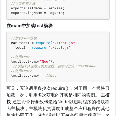
//导出公有方法
exports.setName = setName;

在main中加载test模块
//加载test模块
var
 test1 = 
require
(
"./test.js"
),

  test2 = 
require
(
"./test.js"
);

//使用test1
test1.setName(
"Neo"
);

//欢迎加入全栈开发交流圈一起学习交流：864305860
//使用test2
test2.logName(); 
//Neo
可见，无论调用多少次require() ，对于同一个模块只
加载一次，引用多次获取的其实是相同的实例。
主模
块
通过命令行参数传递给Node以启动程序的模块称
为主模块，主模块负责调度组成整个应用程序的其他
模块协同工作。例如通过以下命令行启动程序时，m