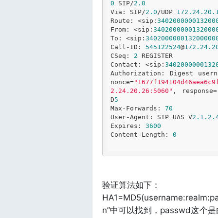
0
 SIP/
2.0
Via: SIP/
2.0
/UDP 
172.24
.20
.
Route: <sip:
340200000013200
From: <sip:
3402000000132000
To: <sip:
340200000013200000
Call-ID: 
545122524
@
172.24
.2
CSeq: 
2
 REGISTER

Contact: <sip:
3402000000132
Authorization: Digest usern
nonce=
"1677f194104d46aea6c9
2.24.20.26:5060"
, response=
D
5
Max-Forwards: 
70
User-Agent: SIP UAS V
2
.1
.2
.
Expires: 
3600
Content-Length: 
0
验证算法如下：
HA1=MD5(username:realm:
n”中可以找到，passwd这