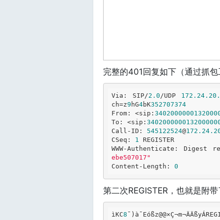
完整的401回复如下（通过抓包工具
Via: SIP/
2.0
/UDP 
172.24
.20
ch=z
9
hG
4
bK
3
5
2
7
0
7
3
7
4
From: <sip:
3402000000132000
To: <sip:
340200000013200000
Call-ID: 
545122524
@
172.24
.2
CSeq: 
1
 REGISTER

WWW-Authenticate: Digest r
ebe507017"
Content-Length: 
0
第二次REGISTER，也就是附带
ìKC
8
¯)à¯Eóßz@@×Ç¬m¬ÄÄßyÁREG