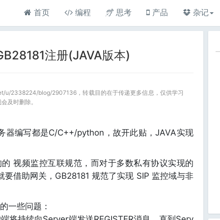
首页
编程
思考
产品
杂记
28181注册(JAVA版本)
a.net/u/2338224/blog/2907136，转载目的在于传递更多信息，仅供学习
我会及时删除。
器编写都是C/C++/python，故开此贴，JAVA实现
IP架构的 视频监控互联规范，而对于多数私有协议实现的
要借助网关，GB28181 规范了实现 SIP 监控域与非
的一些问题：
将持续向Server端发送REGISTER消息，直到Serv