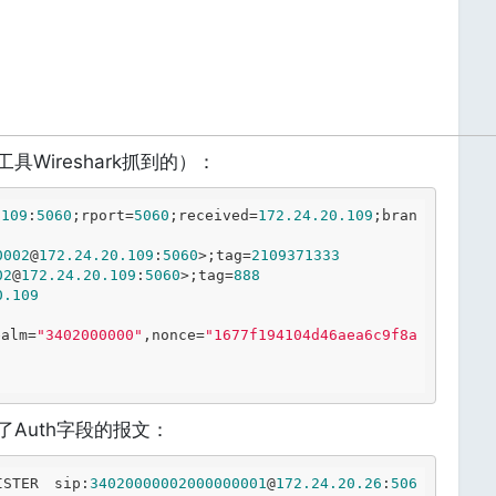
Wireshark抓到的）：
.109
:
5060
;rport=
5060
;received=
172.24
.20
.109
;bran
0002
@
172.24
.20
.109
:
5060
>;tag=
2109371333
02
@
172.24
.20
.109
:
5060
>;tag=
888
0
.109
ealm=
"3402000000"
,nonce=
"1677f194104d46aea6c9f8a
了Auth字段的报文：
ISTER sip:
34020000002000000001
@
172.24
.20
.26
:
506