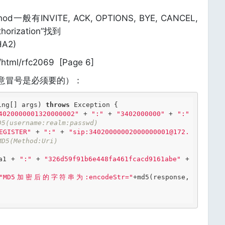
hod一般有INVITE, ACK, OPTIONS, BYE, CANCEL,
orization”找到
HA2)
/html/rfc2069 [Page 6]
意冒号是必须要的）：
ing[] args) 
throws
 Exception {

4020000001320000002"
 + 
":"
 + 
"3402000000"
 + 
":"
D5(username:realm:passwd) 
EGISTER"
 + 
":"
 + 
"sip:34020000002000000001@172.
MD5(Method:Uri) 
a1 + 
":"
 + 
"326d59f91b6e448fa461fcacd9161abe"
 + 
"MD5加密后的字符串为:encodeStr="
+md5(response, 