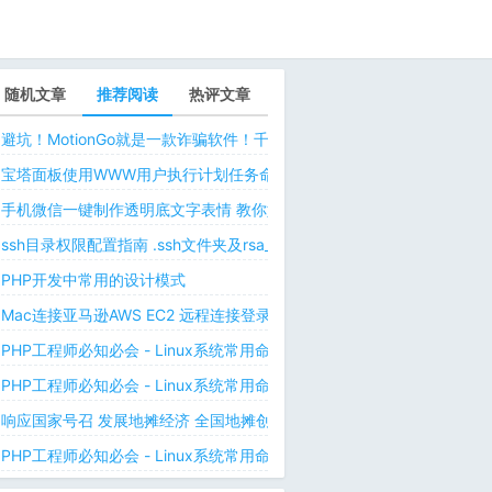
随机文章
推荐阅读
热评文章
避坑！MotionGo就是一款诈骗软件！千万不要用ChatPPT，浪费时间！
宝塔面板使用WWW用户执行计划任务命令 解决laravel日志权限问题 
手机微信一键制作透明底文字表情 教你如何让微信表情包背景为透明 自
ssh目录权限配置指南 .ssh文件夹及rsa_id.pub等文件正确权限规则
PHP开发中常用的设计模式
Mac连接亚马逊AWS EC2 远程连接登录不上去 有pem私钥文件依然要
PHP工程师必知必会 - Linux系统常用命令 - Linux中的网络管理命令（
PHP工程师必知必会 - Linux系统常用命令 - Linux中的网络管理命令（
响应国家号召 发展地摊经济 全国地摊创业经验微信交流群
PHP工程师必知必会 - Linux系统常用命令 - Linux 用户和用户组管理