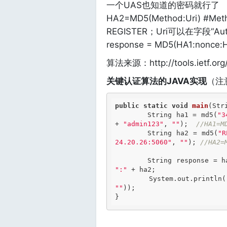
一个UAS也知道的密码就行了
HA2=MD5(Method:Uri) #Met
REGISTER；Uri可以在字段“Auth
response = MD5(HA1:nonce:
算法来源：http://tools.ietf.org
关键认证算法的JAVA实现
（注
public
static
void
main
(Str
	String ha1 = md5(
"3
+ 
"admin123"
, 
""
);  
//HA1=M
	String ha2 = md5(
"R
24.20.26:5060"
, 
""
); 
//HA2=
	String response = h
":"
 + ha2;

	System.out.println(
""
));

}