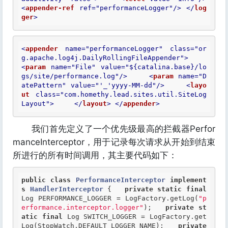
<
appender-ref
ref
=
"performanceLogger"
/>
</
log
ger
>
<
appender
name
=
"performanceLogger"
class
=
"or
g.apache.log4j.DailyRollingFileAppender"
>
<
param
name
=
"File"
value
=
"${catalina.base}/lo
gs/site/performance.log"
/>
<
param
name
=
"D
atePattern"
value
=
"'_'yyyy-MM-dd"
/>
<
layo
ut
class
=
"com.homethy.lead.sites.util.SiteLog
Layout"
>
</
layout
>
</
appender
>
我们首先定义了一个优先级最高的拦截器Perfor
manceInterceptor，用于记录每次请求从开始到结束
所进行的所有时间调用，其主要代码如下：
public
class
PerformanceInterceptor
implement
s
HandlerInterceptor
 {
private
static
final
Log PERFORMANCE_LOGGER = LogFactory.getLog(
"p
erformance.interceptor.logger"
);   
private
st
atic
final
 Log SWITCH_LOGGER = LogFactory.get
Log(StopWatch.DEFAULT_LOGGER_NAME);   
private