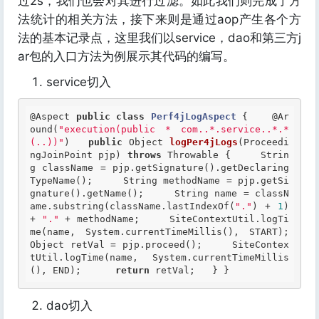
过2s，我们也会对其进行过滤。如此我们则完成了方
法统计的相关方法，接下来则是通过aop产生各个方
法的基本记录点，这里我们以service，dao和第三方j
ar包的入口方法为例展示其代码的编写。
service切入
@Aspect
public
class
Perf4jLogAspect
 {
@Ar
ound
(
"execution(public * com..*.service..*.*
(..))"
)   
public
 Object 
logPer4jLogs
(Proceedi
ngJoinPoint pjp) 
throws
 Throwable {     Strin
g className = pjp.getSignature().getDeclaring
TypeName();     String methodName = pjp.getSi
gnature().getName();     String name = classN
ame.substring(className.lastIndexOf(
"."
) + 
1
) 
+ 
"."
 + methodName;     SiteContextUtil.logTi
me(name, System.currentTimeMillis(), START);     
Object retVal = pjp.proceed();     SiteContex
tUtil.logTime(name, System.currentTimeMillis
(), END);      
return
 retVal;   } } 
dao切入