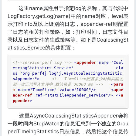
这里name属性用于指定log的名称，其与代码中
LogFactory.getLog(name)中的name对应，level表
示打印info及以上级别的日志，appender-ref则配置
了日志的相关打印策略，如：打印时间，日志文件目
录以及日志文件的生成策略等。如下是CoalescingSt
atistics_Service的具体配置：
<!--service perf log -->
<
appender
name
=
"Coal
escingStatistics_Service"
cla
ss
=
"org.perf4j.log4j.AsyncCoalescingStatistic
sAppender"
>
<!-- TimeSlice配置多少时间间隔去
做一次汇总写入文件中 默认值是 30000 ms -->
<
para
m
name
=
"TimeSlice"
value
=
"10000"
/>
<
appe
nder-ref
ref
=
"statFileAppender_service"
/>
</
a
ppender
>
这里AsyncCoalescingStatisticsAppender会将
一段时间内StopWatch的信息汇总到一个独立的Grou
pedTimeingStatistics日志信息，然后把这个信息传