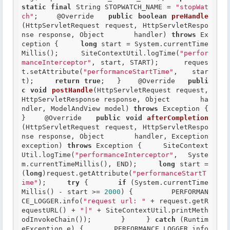
static
final
 String STOPWATCH_NAME = 
"stopWat
ch"
;    
@Override
public
boolean
preHandle
(HttpServletRequest request, HttpServletRespo
nse response, Object       handler) 
throws
 Ex
ception {     
long
 start = System.currentTime
Millis();     SiteContextUtil.logTime(
"perfor
manceInterceptor"
, start, START);     reques
t.setAttribute(
"performanceStartTime"
, star
t);     
return
true
;   }    
@Override
publi
c
void
postHandle
(HttpServletRequest request, 
HttpServletResponse response, Object       ha
ndler, ModelAndView model) 
throws
 Exception {    
}    
@Override
public
void
afterCompletion
(HttpServletRequest request, HttpServletRespo
nse response, Object       handler, Exception 
exception) 
throws
 Exception {     SiteContext
Util.logTime(
"performanceInterceptor"
, Syste
m.currentTimeMillis(), END);     
long
 start = 
(
long
)request.getAttribute(
"performanceStartT
ime"
);     
try
 {       
if
 (System.currentTime
Millis() - start >= 
2000
) {         PERFORMAN
CE_LOGGER.info(
"request url: "
 + request.getR
equestURL() + 
"|"
 + SiteContextUtil.printMeth
odInvokeChain());       }     } 
catch
 (Runtim
eException e) {       PERFORMANCE_LOGGER.info