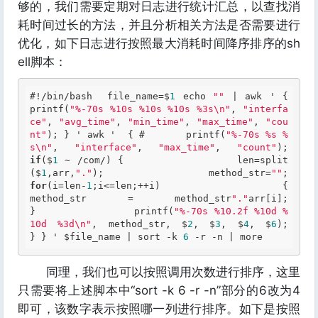
够的，我们需要定期对日志进行统计汇总，以查找消
耗时间过长的方法，并且分析相关方法是否需要进行
优化，如下日志进行按照最大消耗时间降序排序的sh
ell脚本：
#!/bin/bash  file_name=$
1
 echo 
""
 | awk ' {         
printf(
"%-70s %10s %10s %10s %3s\n"
, 
"interfa
ce"
, 
"avg_time"
, 
"min_time"
, 
"max_time"
, 
"cou
nt"
); } ' awk '  { #       printf(
"%-70s %s %
s\n"
, 
"interface"
, 
"max_time"
, 
"count"
);    
if
($
1
 ~ /com/) {                 len=split
($
1
,arr,
"."
);                 method_str=
""
;    
for
(i=len-
1
;i<=len;++i) {                         
method_str = method_str
"."
arr[i];                 
}                 printf(
"%-70s %10.2f %10d %
10d %3d\n"
, method_str, $
2
, $
3
, $
4
, $
6
);         
} } ' $file_name | sort -k 
6
 -r -n | more 
同理，我们也可以按照调用次数进行排序，这里
只需要将上述脚本中“sort -k 6 -r -n”部分的6改为4
即可，该数字表示按照哪一列进行排序。如下是按照