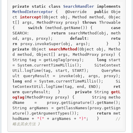
private
static
class
SearchHandler
implements
MethodInterceptor
 {
@Override
public
 Obje
ct 
intercept
(Object obj, Method method, Objec
t[] args, MethodProxy proxy) 
throws
 Throwable 
{     
switch
 (method.getName()) {       
case
SEARCH:         
return
 searchMethod(obj, meth
od, args, proxy);       
default
:         
retu
rn
 proxy.invokeSuper(obj, args);     }   }    
private
 Object 
searchMethod
(Object obj, Metho
d method, Object[] args, MethodProxy proxy) {     
String tag = getLogTag(proxy);     
long
 start 
= System.currentTimeMillis();     SiteContext
Util.logTime(tag, start, START);     QueryRes
ult queryResult = invoke(obj, args, proxy);     
long
 end = System.currentTimeMillis();     Si
teContextUtil.logTime(tag, end, END);     
ret
urn
 queryResult;   }      
private
 String 
getL
ogTag
(MethodProxy proxy) {       String metho
dName = proxy.getSignature().getName();       
String argNames = getClassNames(proxy.getSign
ature().getArgumentTypes());       
return
 met
hodName + 
"("
 + argNames + 
")"
;   }      
// 
略去其余方法 } 