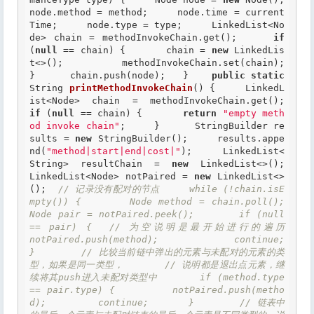
node.method = method;     node.time = current
Time;     node.type = type;     LinkedList<No
de> chain = methodInvokeChain.get();     
if
(
null
 == chain) {       chain = 
new
 LinkedLis
t<>();       methodInvokeChain.set(chain);     
}      chain.push(node);   }    
public
static
String 
printMethodInvokeChain
() {     LinkedL
ist<Node> chain = methodInvokeChain.get();     
if
 (
null
 == chain) {       
return
"empty meth
od invoke chain"
;     }      StringBuilder re
sults = 
new
 StringBuilder();     results.appe
nd(
"method|start|end|cost|"
);     LinkedList<
String> resultChain = 
new
 LinkedList<>();     
LinkedList<Node> notPaired = 
new
 LinkedList<>
();  
// 记录没有配对的节点     while (!chain.isE
mpty()) {       Node method = chain.poll();       
Node pair = notPaired.peek();       if (null 
== pair) {  // 为空说明是最开始进行的遍历         
notPaired.push(method);         continue;       
}        // 比较当前链中弹出的元素与未配对的元素的类
型，如果是同一类型，       // 说明都是退出点元素，继
续将其push进入未配对类型中       if (method.type 
== pair.type) {         notPaired.push(metho
d);         continue;       }        // 链表中