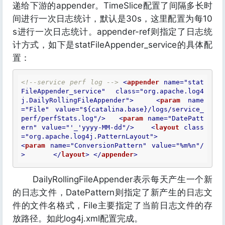
递给下游的appender。TimeSlice配置了间隔多长时
间进行一次日志统计，默认是30s，这里配置为每10
s进行一次日志统计。appender-ref则指定了日志统
计方式，如下是statFileAppender_service的具体配
置：
<!--service perf log -->
<
appender
name
=
"stat
FileAppender_service"
class
=
"org.apache.log4
j.DailyRollingFileAppender"
>
<
param
name
=
"File"
value
=
"${catalina.base}/logs/service_
perf/perfStats.log"
/>
<
param
name
=
"DatePatt
ern"
value
=
"'_'yyyy-MM-dd"
/>
<
layout
class
=
"org.apache.log4j.PatternLayout"
>
<
param
name
=
"ConversionPattern"
value
=
"%m%n"
/
>
</
layout
>
</
appender
>
DailyRollingFileAppender表示每天产生一个新
的日志文件，DatePattern则指定了新产生的日志文
件的文件名格式，File主要指定了当前日志文件的存
放路径。如此log4j.xml配置完成。