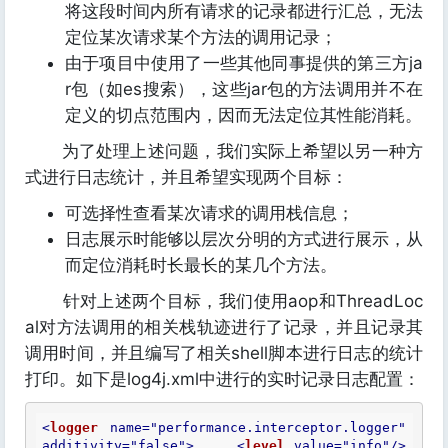
将这段时间内所有请求的记录都进行汇总，无法
定位某次请求某个方法的调用记录；
由于项目中使用了一些其他同事提供的第三方ja
r包（如es搜索），这些jar包的方法调用并不在
定义的切点范围内，因而无法定位其性能消耗。
为了处理上述问题，我们实际上希望以另一种方
式进行日志统计，并且希望实现两个目标：
可选择性查看某次请求的调用栈信息；
日志展示时能够以层次分明的方式进行展示，从
而定位消耗时长最长的某几个方法。
针对上述两个目标，我们使用aop和ThreadLoc
al对方法调用的相关栈轨迹进行了记录，并且记录其
调用时间，并且编写了相关shell脚本进行日志的统计
打印。如下是log4j.xml中进行的实时记录日志配置：
<
logger
name
=
"performance.interceptor.logger"
additivity
=
"false"
>
<
level
value
=
"info"
/>