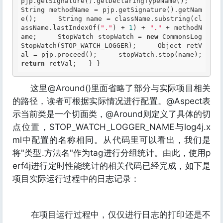
pjp.getSignature().getDeclaringTypeName();     
String methodName = pjp.getSignature().getNam
e();     String name = className.substring(cl
assName.lastIndexOf(
"."
) + 
1
) + 
"."
 + methodN
ame;     StopWatch stopWatch = 
new
 CommonsLog
StopWatch(STOP_WATCH_LOGGER);     Object retV
al = pjp.proceed();     stopWatch.stop(name)
return
 retVal;   } } 
这里@Around()里面省略了部分与实际项目相关
的路径，读者可根据实际情况进行配置。@Aspect表
示当前类是一个切面类，@Around则定义了具体的切
点位置，STOP_WATCH_LOGGER_NAME与log4j.x
ml中配置的名称相同。从代码里可以看出，我们是
将"类型.方法名"作为tag进行分组统计。由此，使用p
erf4j进行定时性能统计的相关代码已经完成，如下是
项目实际运行过程中的日志记录：
在项目运行过程中，仅仅进行日志的打印还是不