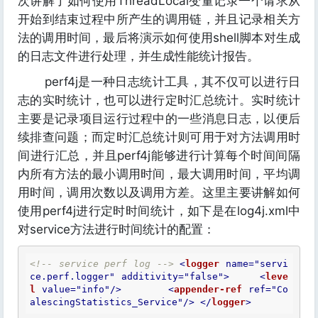
次讲解了如何使用ThreadLocal变量记录一个请求从
开始到结束过程中所产生的调用链，并且记录相关方
法的调用时间，最后将演示如何使用shell脚本对生成
的日志文件进行处理，并生成性能统计报告。
perf4j是一种日志统计工具，其不仅可以进行日
志的实时统计，也可以进行定时汇总统计。实时统计
主要是记录项目运行过程中的一些消息日志，以便后
续排查问题；而定时汇总统计则可用于对方法调用时
间进行汇总，并且perf4j能够进行计算每个时间间隔
内所有方法的最小调用时间，最大调用时间，平均调
用时间，调用次数以及调用方差。这里主要讲解如何
使用perf4j进行定时时间统计，如下是在log4j.xml中
对service方法进行时间统计的配置：
<!-- service perf log -->
<
logger
name
=
"servi
ce.perf.logger"
additivity
=
"false"
>
<
leve
l
value
=
"info"
/>
<
appender-ref
ref
=
"Co
alescingStatistics_Service"
/>
</
logger
>