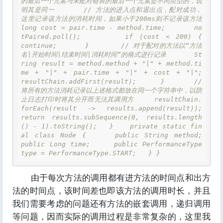
的最后一个元素与未配对链表的最后一个元素是不同类型的，说
明其是同一       // 方法的进入点和退出点，配对成功，
这里记录该方法的消耗时间，如果小于200ms则不记录该方法       
long cost = pair.time - method.time;       no
tPaired.poll();       if (cost < 200) {         
continue;       }        // 对于配对的方法以“方法
名|开始时间|结束时间|消耗时间”的格式进行记录       St
ring result = method.method + "|" + method.ti
me + "|" + pair.time + "|" + cost + "|";       
resultChain.addFirst(result);     }      // 
将所有的方法消耗记录以上述格式都放在同一个字符串中，以防
止日志打印时将其分开而无法其调用方     resultChain.
forEach(result -> results.append(result));     
return results.subSequence(0, results.length
() - 1).toString();   }    private static fin
al class Node {     public String method;     
public Long time;     public PerformanceType 
type = PerformanceType.START;   } } 
由于每次方法的调用都有进方法的时间点和出方
法的时间点，该时间差也即该方法的调用时长，并且
我们需要考虑的问题还有方法的嵌套调用，递归调用
等问题，因而实际的调用过程是非常复杂的，这里我