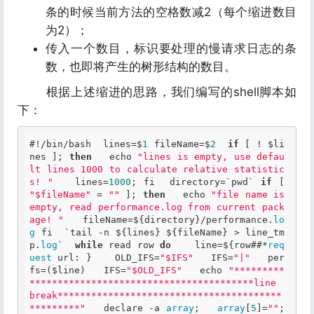
条的时候当前方法的空格数减2（每个缩进数目
为2）；
传入一个数目，标识要处理的慢请求日志的条
数，也即将产生的树形结构的数目。
根据上述缩进的思路，我们编写的shell脚本如
下：
#!/bin/bash  lines=$
1
 fileName=$
2
if
 [ ! $li
nes ]; 
then
   echo 
"lines is empty, use defau
lt lines 1000 to calculate relative statistic
s! "
   lines=
1000
; fi  directory=`pwd` 
if
 [ 
"$fileName"
 = 
""
 ]; 
then
   echo 
"file name is 
empty, read performance.log from current pack
age! "
   fileName=${directory}/performance.
lo
g
 fi  `tail -n ${lines} ${fileName} > line_tm
p.
log
`  
while
 read row 
do
    line=${row##*
req
uest
 url: }    OLD_IFS=
"$IFS"
   IFS=
"|"
   per
fs=($line)   IFS=
"$OLD_IFS"
   echo 
"*********
****************************************line 
break****************************************
*********"
   declare -a 
array
;   
array
[
5
]=
""
;   