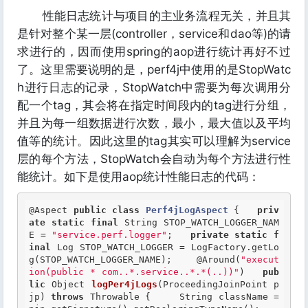
性能日志统计与项目的主业务流程无关，并且其
是针对整个某一层(controller，service和dao等)的请
求进行的，因而使用spring的aop进行统计再好不过
了。这里需要说明的是，perf4j中使用的是StopWatc
h进行日志的记录，StopWatch中需要为每次调用分
配一个tag，其会将在指定时间段内的tag进行分组，
并且为每一组数据进行次数，最小，最大值以及平均
值等的统计。因此这里的tag其实可以理解为service
层的每个方法，StopWatch会自动为每个方法进行性
能统计。如下是使用aop统计性能日志的代码：
@Aspect
public
class
Perf4jLogAspect
 {
priv
ate
static
final
 String STOP_WATCH_LOGGER_NAM
E = 
"service.perf.logger"
;   
private
static
f
inal
 Log STOP_WATCH_LOGGER = LogFactory.getLo
g(STOP_WATCH_LOGGER_NAME);    
@Around
(
"execut
ion(public * com..*.service..*.*(..))"
)   
pub
lic
 Object 
logPer4jLogs
(ProceedingJoinPoint p
jp) 
throws
 Throwable {     String className = 