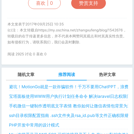
喜欢 |
0
赞赏支持
本文发表于2017年09月25日 10:35
(c)注：本文转载自https://my.oschina.net/zhangxufeng/blog/1542676，
转载目的在于传递更多信息，并不代表本网赞同其观点和对其真实性负责。
如有侵权行为，请联系我们，我们会及时删除.
阅读 2925 讨论 0 喜欢
0
随机文章
推荐阅读
热评文章
避坑！MotionGo就是一款诈骗软件！千万不要用ChatPPT，浪费
宝塔面板使用WWW用户执行计划任务命令 解决laravel日志权限
手机微信一键制作透明底文字表情 教你如何让微信表情包背景为透明
ssh目录权限配置指南 .ssh文件夹及rsa_id.pub等文件正确权限规则
PHP开发中常用的设计模式