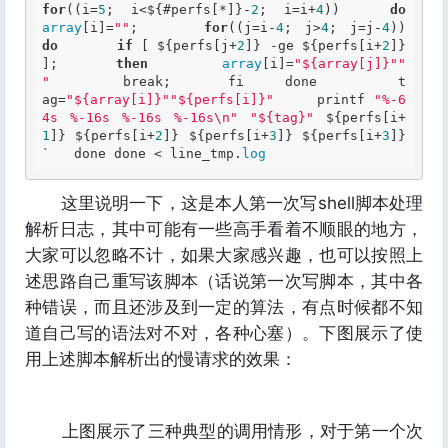
for
((i=
5
; i<${#perfs[*]}-
2
; i=i+
4
))   
do
array
[i]=
""
;     
for
((j=i-
4
; j>
4
; j=j-
4
))     
do
if
 [ ${perfs[j+
2
]} -ge ${perfs[i+
2
]} 
];       
then
array
[i]=
"${array[j]}""  
"
         break;       fi     done          t
ag=
"${array[i]}""${perfs[i]}"
     printf 
"%-6
4s %-16s %-16s %-16s\n"
"${tag}"
 ${perfs[i+
1
]} ${perfs[i+
2
]} ${perfs[i+
3
]} ${perfs[i+
3
]}
`   done done < line_tmp.
log
这里说明一下，这是本人第一次写shell脚本处理
解析日志，其中可能有一些高手看着不顺眼的地方，
大家可以忽略不计，如果大家感兴趣，也可以按照上
述思路自己重写该脚本（话说第一次写脚本，其中各
种错误，而且还涉及到一定的算法，有点时候都不知
道自己写的语法对不对，各种心塞）。下图展示了使
用上述脚本解析出的慢请求的效果：
上图展示了三种典型的调用情形，对于第一个次