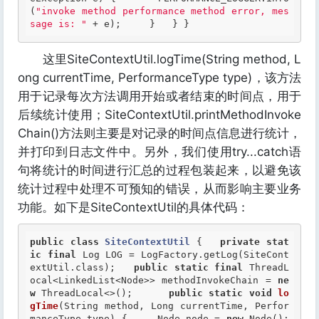
(
"invoke method performance method error, mes
sage is: "
 + e);     }   } } 
这里SiteContextUtil.logTime(String method, L
ong currentTime, PerformanceType type)，该方法
用于记录每次方法调用开始或者结束的时间点，用于
后续统计使用；SiteContextUtil.printMethodInvoke
Chain()方法则主要是对记录的时间点信息进行统计，
并打印到日志文件中。另外，我们使用try...catch语
句将统计的时间进行汇总的过程包装起来，以避免该
统计过程中处理不可预知的错误，从而影响主要业务
功能。如下是SiteContextUtil的具体代码：
public
class
SiteContextUtil
 {
private
stat
ic
final
 Log LOG = LogFactory.getLog(SiteCont
extUtil.class);   
public
static
final
 ThreadL
ocal<LinkedList<Node>> methodInvokeChain = 
ne
w
 ThreadLocal<>();      
public
static
void
lo
gTime
(String method, Long currentTime, Perfor
manceType type) {     Node node = 
new
 Node();     