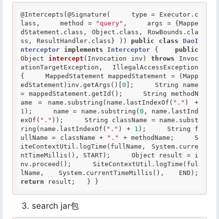
@Intercepts
(
@Signature
(     type = Executor.c
lass,     method = 
"query"
,     args = {Mappe
dStatement.class, Object.class, RowBounds.cla
ss, ResultHandler.class} )) 
public
class
DaoI
nterceptor
implements
Interceptor
 {
public
Object 
intercept
(Invocation inv) 
throws
 Invoc
ationTargetException, IllegalAccessException 
{     MappedStatement mappedStatement = (Mapp
edStatement)inv.getArgs()[
0
];     String name 
= mappedStatement.getId();     String methodN
ame = name.substring(name.lastIndexOf(
"."
) + 
1
);     name = name.substring(
0
, name.lastInd
exOf(
"."
));     String className = name.subst
ring(name.lastIndexOf(
"."
) + 
1
);     String f
ullName = className + 
"."
 + methodName;     S
iteContextUtil.logTime(fullName, System.curre
ntTimeMillis(), START);     Object result = i
nv.proceed();     SiteContextUtil.logTime(ful
lName, System.currentTimeM
return
 result;   } } 
search jar包