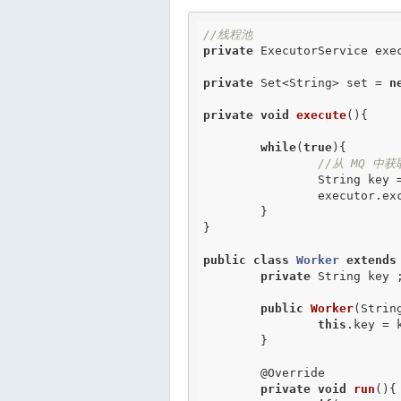
//线程池
private
 ExecutorService exec
private
 Set<String> set = 
n
private
void
execute
(){

while
(
true
){

//从 MQ 中
		String key = subMQ();

		executor.ex
	}

}

public
class
Worker
extends
private
 String key ;
public
Worker
(String
this
.key = k
	}

@Override
private
void
run
(){
