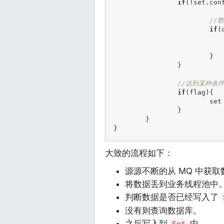
if
(!set.cont
//
if
(
				set.add(key
			}

		}

//达到某种条件
if
(flag){

			se
		}

	}	

大致的流程如下：
源源不断的从 MQ 中获取
将数据丢到业务线程池中
判断数据是否已经写入了
没有则查询数据库。
之后写入到
中。