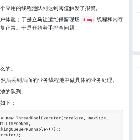
个应用的线程池队列达到阈值触发了报警。
用户体验；于是立马让运维保留现场
线程和内存
dump
复正常。于是开始着手排查问题。
么的。
然后丢到后面的业务线程池中做具体的业务处理。
池的队列。
如下：
 = 
new
 ThreadPoolExecutor(coreSize, maxSize,

ILLISECONDS,

ckingQueue<Runnable>());;
