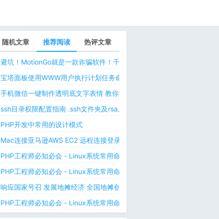
随机文章
推荐阅读
热评文章
避坑！MotionGo就是一款诈骗软件！千万不要用ChatPPT，浪费时间！
宝塔面板使用WWW用户执行计划任务命令 解决laravel日志权限问题 
手机微信一键制作透明底文字表情 教你如何让微信表情包背景为透明 自
ssh目录权限配置指南 .ssh文件夹及rsa_id.pub等文件正确权限规则
PHP开发中常用的设计模式
Mac连接亚马逊AWS EC2 远程连接登录不上去 有pem私钥文件依然要
PHP工程师必知必会 - Linux系统常用命令 - Linux中的网络管理命令（
PHP工程师必知必会 - Linux系统常用命令 - Linux中的网络管理命令（
响应国家号召 发展地摊经济 全国地摊创业经验微信交流群
PHP工程师必知必会 - Linux系统常用命令 - Linux 用户和用户组管理