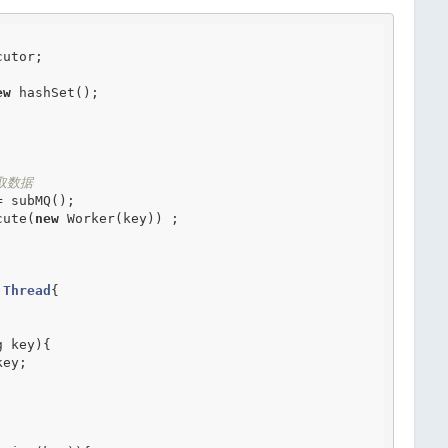
utor;

ew
 hashSet();

获取数据
cute(
new
 Worker(key)) ;

Thread
{


 key){

ey;
