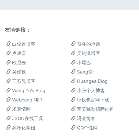
友情链接：
白俊遥博客
奋斗的承诺
卢旭庆
吴钧泽博客
欧尼酱
小尾巴
吴佳轶
SangSir
三石兄博客
Huangea Blog
Wang Yu’s Blog
小张个人博客
WebYang.NET
tp钱包官网下载
求表情网
字节跳动招聘内推
JSON在线工具
冯奎博客
高冷化学姐
QQ个性网