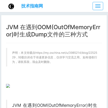
技术指南网
技
术
指
南
JVM 在遇到OOM(OutOfMemoryErr
网
or)时生成Dump文件的三种方式
声明：本文转载自https://my.oschina.net/u/3985214/blog/22525
29，转载目的在于传递更多信息，仅供学习交流之用。如有侵权行
为，请联系我，我会及时删除。
JVM 在遇到OOM(OutOfMemoryError)时生