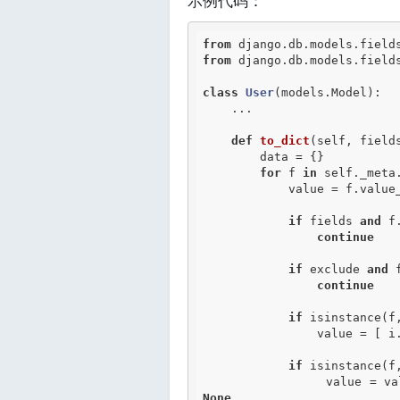
示例代码：
from
 django.db.models.field
from
 django.db.models.field
class
User
(models.Model)
:
    ...

def
to_dict
(self, field
        data = {}

for
 f 
in
 self._meta
            value = f.value_from_object(self)

if
 fields 
and
 f
continue
if
 exclude 
and
 
continue
if
 isinstance(f,
                value = 
if
 isinstance(f,
                v
None