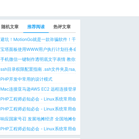
随机文章
推荐阅读
热评文章
避坑！MotionGo就是一款诈骗软件！千万不要用ChatPPT，浪费时间！
宝塔面板使用WWW用户执行计划任务命令 解决laravel日志权限问题 
手机微信一键制作透明底文字表情 教你如何让微信表情包背景为透明 自
ssh目录权限配置指南 .ssh文件夹及rsa_id.pub等文件正确权限规则
PHP开发中常用的设计模式
Mac连接亚马逊AWS EC2 远程连接登录不上去 有pem私钥文件依然要
PHP工程师必知必会 - Linux系统常用命令 - Linux中的网络管理命令（
PHP工程师必知必会 - Linux系统常用命令 - Linux中的网络管理命令（
响应国家号召 发展地摊经济 全国地摊创业经验微信交流群
PHP工程师必知必会 - Linux系统常用命令 - Linux 用户和用户组管理