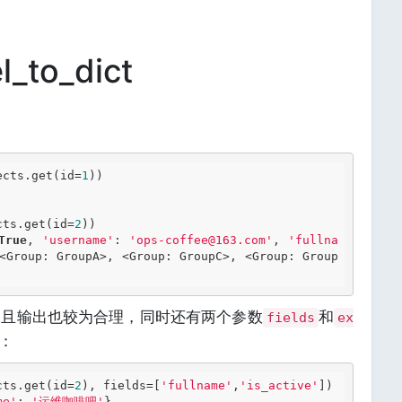
to_dict
ects.get(id=
1
))

cts.get(id=
2
))

True
, 
'username'
: 
'ops-coffee@163.com'
, 
'fullna
<Group: GroupA>, <Group: GroupC>, <Group: Group
，且输出也较为合理，同时还有两个参数
和
fields
ex
：
cts.get(id=
2
), fields=[
'fullname'
,
'is_active'
])

me'
: 
'运维咖啡吧'