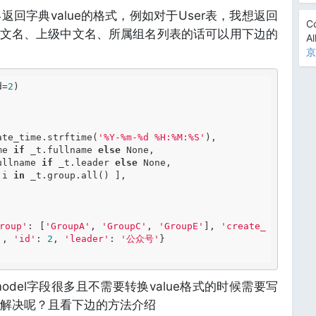
回字典value的格式，例如对于User表，我想返回
Co
中文名、上级中文名、所属组名列表的话可以用下边的
Al
京
d=
2
)

ate_time.strftime(
'%Y-%m-%d %H:%M:%S'
me 
if
 _t.fullname 
else
ullname 
if
 _t.leader 
else
 i 
in
roup'
: [
'GroupA'
, 
'GroupC'
, 
'GroupE'
], 
'create_
'
, 
'id'
: 
2
, 
'leader'
: 
'公众号'
}

del字段很多且不需要转换value格式的时候需要写
解决呢？且看下边的方法介绍