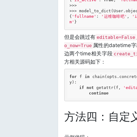
>>> 
>>> 
model_to_dict(User.obje
{
'fullname'
: 
'运维咖啡吧'
, 
'i
m'
但是会跳过有
editable=False
属性的datetim
o_now=True
边两个time相关字段
create_t
方相关源码如下：
for
 f 
in
 chain(opts.concret
y):

if
not
 getattr(f, 
'edit
continue
方法四：自定义to