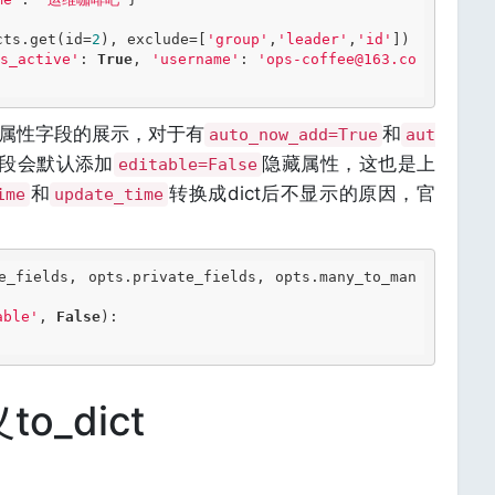
cts.get(id=
2
), exclude=[
'group'
,
'leader'
,
'id'
])

s_active'
: 
True
, 
'username'
: 
'ops-coffee@163.co
属性字段的展示，对于有
和
auto_now_add=True
aut
e字段会默认添加
隐藏属性，这也是上
editable=False
和
转换成dict后不显示的原因，官
ime
update_time
e_fields, opts.private_fields, opts.many_to_man
able'
, 
False
):

_dict