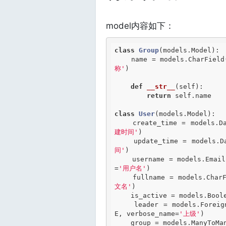
model内容如下：
class
Group
(models.Model)
:
    name = models.CharFiel
称'
)

def
__str__
(self)
:
return
 self.name

class
User
(models.Model)
:
    create_time = models
建时间'
)

    update_time = models
间'
)

    username = models.Ema
=
'用户名'
)

    fullname = models.Cha
文名'
)

    is_active = models.Boo
    leader = models.Forei
E, verbose_name=
'上级'
)

    group = models.ManyTo