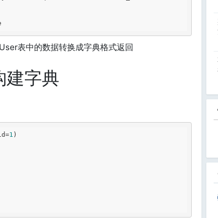
和User表中的数据转换成字典格式返回
构建字典
id=
1
)
