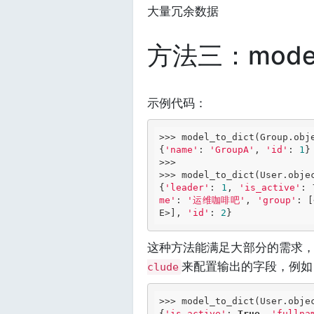
大量冗余数据
方法三：model_
示例代码：
>>> 
model_to_dict(Group.obj
{
'name'
: 
'GroupA'
, 
'id'
: 
1
>>> 
>>> 
model_to_dict(User.obje
{
'leader'
: 
1
, 
'is_active'
: 
me'
: 
'运维咖啡吧'
, 
'group'
: [
E>], 
'id'
: 
2
这种方法能满足大部分的需求
来配置输出的字段，例如
clude
>>> 
model_to_dict(User.obje
{
'is_active'
: 
True
, 
'fullna