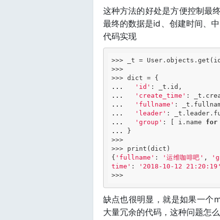
这种方法的好处是方便控制最终返
最终的数据是id、创建时间、
代码实现
>>> _t = User.objects.get(i
>>> 

...
'id'
...
'create_time'
: _t.cre
...
'fullname'
: _t.fullna
...
'leader'
: _t.leader.f
...
'group'
: [ i.name 
for
...
 }

>>> 

>>> print(dict)

{
'fullname'
: 
'运维咖啡吧'
, 
'g
time'
: 
'2018-10-12 21:20:19
缺点也很明显，就是如果一个mo
大量冗余的代码，这种问题怎么