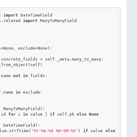
s 
import
s.related 
import
 ManyToManyField

s=None, exclude=None)
:
.concrete_fields + self._meta.many_to_many:

.name 
not
in
 fields:

f.name 
in
 exclude:

 ManyToManyField):

[ i.id 
for
 i 
in
 value ] 
if
 self.pk 
else
None
 DateTimeField):

alue = value.strftime(
'%Y-%m-%d %H:%M:%S'
) 
if
 value 
else