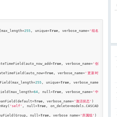
d(max_length=
255
, unique=
True
, verbose_name=
'组名
.DateTimeField(auto_now_add=
True
, verbose_name=
'创
.DateTimeField(auto_now=
True
, verbose_name=
'更新时
ilField(max_length=
255
, unique=
True
, verbose_name
rField(max_length=
64
, null=
True
, verbose_name=
'中
leanField(default=
True
, verbose_name=
'激活状态'
)

gnKey(
'self'
, null=
True
, on_delete=models.CASCAD
ManyField(Group, null=
True
, verbose_name=
'所属组'
)
