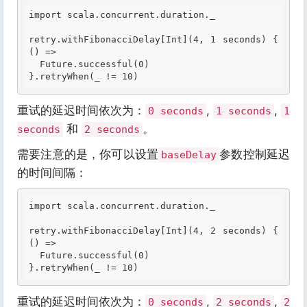
import scala.concurrent.duration._

retry.withFibonacciDelay[
Int
](
4, 1 seconds
) { 
() =>

  Future.successful(0)

重试的延迟时间依次为：
,
,
0 seconds
1 seconds
1
和
。
seconds
2 seconds
需要注意的是，你可以设置
参数控制延迟
baseDelay
的时间间隔：
import scala.concurrent.duration._

retry.withFibonacciDelay[
Int
](
4, 2 seconds
) { 
() =>

  Future.successful(0)

重试的延迟时间依次为：
,
,
0 seconds
2 seconds
2