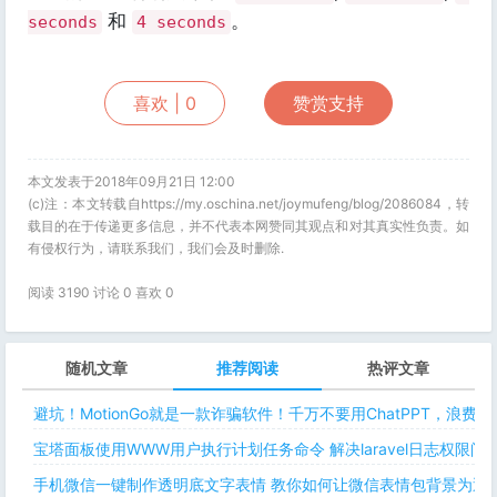
和
。
seconds
4 seconds
喜欢 |
0
赞赏支持
本文发表于2018年09月21日 12:00
(c)注：本文转载自https://my.oschina.net/joymufeng/blog/2086084，转
载目的在于传递更多信息，并不代表本网赞同其观点和对其真实性负责。如
有侵权行为，请联系我们，我们会及时删除.
阅读 3190 讨论 0 喜欢
0
随机文章
推荐阅读
热评文章
避坑！MotionGo就是一款诈骗软件！千万不要用ChatPPT，浪费
宝塔面板使用WWW用户执行计划任务命令 解决laravel日志权限
手机微信一键制作透明底文字表情 教你如何让微信表情包背景为透明