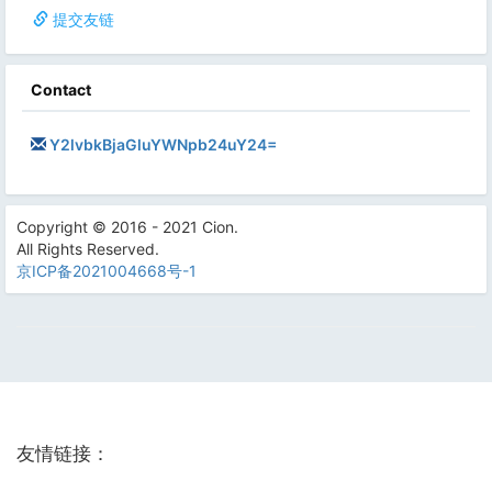
提交友链
Contact
Y2lvbkBjaGluYWNpb24uY24=
Copyright © 2016 - 2021 Cion.
All Rights Reserved.
京ICP备2021004668号-1
友情链接：