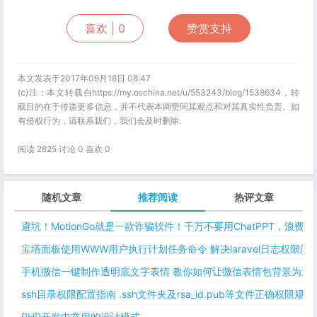
喜欢 |
0
赞赏支持
本文发表于2017年09月18日 08:47
(c)注：本文转载自https://my.oschina.net/u/553243/blog/1538634，转
载目的在于传递更多信息，并不代表本网赞同其观点和对其真实性负责。如
有侵权行为，请联系我们，我们会及时删除.
阅读 2825 讨论 0 喜欢
0
随机文章
推荐阅读
热评文章
避坑！MotionGo就是一款诈骗软件！千万不要用ChatPPT，浪费
宝塔面板使用WWW用户执行计划任务命令 解决laravel日志权限
手机微信一键制作透明底文字表情 教你如何让微信表情包背景为透明
ssh目录权限配置指南 .ssh文件夹及rsa_id.pub等文件正确权限规则
PHP开发中常用的设计模式