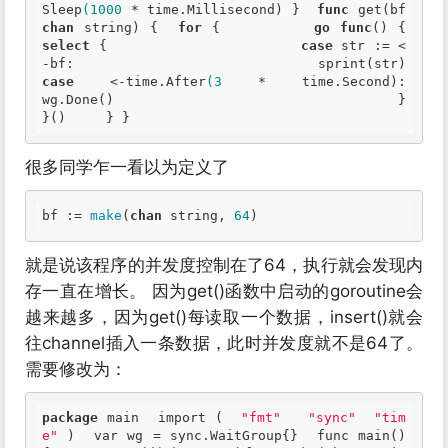
Sleep
(1000
 * time.Millisecond) }  
func
 get(bf 
chan
string
) { 	
for
 { 		
go
func
(
select
 { 			
case
 str := <
-bf: 
case
 <-time.After
(3
 * time.Second): 				
wg.Done() 			}  		
}() 	} } 
很多同学乍一看以为定义了
bf := 
make
(
chan
string
,
 64
) 
就是说该程序的并发度控制在了64，执行就会发现内
存一直在增长。 因为get()函数中启动的goroutine会
越来越多，因为get()每读取一个数据，insert()就会
往channel插入一条数据，此时并发度就不是64了。
需要修改为：
package
 main  import ( 	
"fmt"
"sync"
"tim
e"
 )  var wg = sync.WaitGroup{}  func main() 