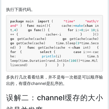
执行下面代码。
package
 main  
import
 (     
"time"
"math/r
and"
 )  
func
 main(){     cache:=
make
(
chan
in
t
,4
)     
go
func
() {         
for
 i:
=0
;i<
 10
;i
++ {             cache<-i         }     }()     
go
 getCache(cache)     
go
 getCache(cache)     
go
 getCache(cache)     time.Sleep
(3
*time.Seco
nd) }  
func
 getCache(cache <-
chan
int
)  {     
for
  {         
select
 {         
case
 i:=<-cac
he:             
println
(i)             time.S
leep(time.Duration(rand.Int31n
(100
))*time.Mil
lisecond)         }     }  } 
多执行几次看看结果，并不是每一次都是可以顺序输
出的，有缓存channel是乱序的。
误解二：channel缓存的大小