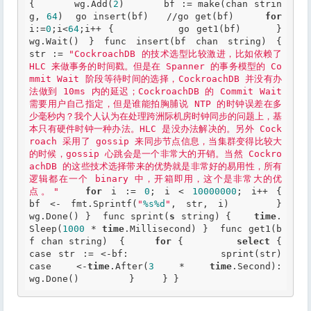
{ 	wg.Add(
2
) 	bf := make(chan strin
g, 
64
) 	go insert(bf) 	//go get(bf)     
for
i:=
0
;i<
64
;i++ {         go get1(bf)     }  	
wg.Wait() } func insert(bf chan string) { 	
str := 
"CockroachDB 的技术选型比较激进，比如依赖了 
HLC 来做事务的时间戳。但是在 Spanner 的事务模型的 Co
mmit Wait 阶段等待时间的选择，CockroachDB 并没有办
法做到 10ms 内的延迟；CockroachDB 的 Commit Wait 
需要用户自己指定，但是谁能拍胸脯说 NTP 的时钟误差在多
少毫秒内？我个人认为在处理跨洲际机房时钟同步的问题上，基
本只有硬件时钟一种办法。HLC 是没办法解决的。另外 Cock
roach 采用了 gossip 来同步节点信息，当集群变得比较大
的时候，gossip 心跳会是一个非常大的开销。当然 Cockro
achDB 的这些技术选择带来的优势就是非常好的易用性，所有
逻辑都在一个 binary 中，开箱即用，这个是非常大的优
点。"
for
 i := 
0
; i < 
10000000
; i++ { 		
bf <- fmt.Sprintf(
"
%s
%d
"
, str, i) 	} 	
wg.Done() }  func sprint(
s
 string) { 	
time
.
Sleep(
1000
 * 
time
.Millisecond) }  func get1(b
f chan string)  {     
for
 {         
select
 {         
case str := <-bf:             sprint(str)         
case <-
time
.After(
3
 * 
time
.Second):             
wg.Done()         }     } } 