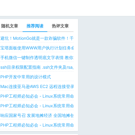
随机文章
推荐阅读
热评文章
避坑！MotionGo就是一款诈骗软件！千万不要用ChatPPT，浪费时间！
宝塔面板使用WWW用户执行计划任务命令 解决laravel日志权限问题 
手机微信一键制作透明底文字表情 教你如何让微信表情包背景为透明 自
ssh目录权限配置指南 .ssh文件夹及rsa_id.pub等文件正确权限规则
PHP开发中常用的设计模式
Mac连接亚马逊AWS EC2 远程连接登录不上去 有pem私钥文件依然要
PHP工程师必知必会 - Linux系统常用命令 - Linux中的网络管理命令（
PHP工程师必知必会 - Linux系统常用命令 - Linux中的网络管理命令（
响应国家号召 发展地摊经济 全国地摊创业经验微信交流群
PHP工程师必知必会 - Linux系统常用命令 - Linux 用户和用户组管理