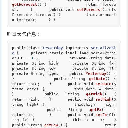
getForecast
() { 		
return
 foreca
st; 	} 	
public
void
setForecast
(List<
Forecast> forecast) { 		
this
.forecast 
= forecast; 	} } 
昨日天气信息：
public
class
Yesterday
implements
Serializabl
e
 {
private
static
final
long
 serialVersi
onUID = 
1
L; 	 	
private
 String date; 	
private
 String high; 	
private
 String fx;
private
 String low; 	
private
 String fl;
private
 String type;  	
public
Yesterday
() {  	
} 	     
public
 String 
getDate
() 
return
 date; 	}  	
public
void
setDate
(S
tring date) { 		
this
.date = date; 	
}  	
public
 String 
getHigh
()
return
 high; 	}  	
public
void
setHigh
(S
tring high) { 		
this
.high = high; 	
}  	
public
 String 
getFx
(
return
 fx; 	}  	
public
void
setFx
(Str
ing fx) { 		
this
.fx = fx;
public
 String 
getLow
() { 		
retur