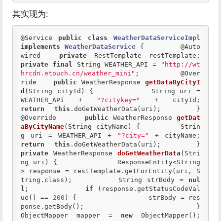
其实现为:
@Service
public
class
WeatherDataServiceImpl
implements
WeatherDataService
 {
@Auto
wired
private
 RestTemplate restTempla
private
final
 String WEATHER_API = 
"http://wt
hrcdn.etouch.cn/weather_mini"
;  	
@Over
ride
public
 WeatherResponse 
getDataByCityI
d
(String cityId) { 		String uri = 
WEATHER_API + 
"?citykey="
 + c
return
this
.doGetWeatherData(
@Override
public
 WeatherResponse 
getDat
aByCityName
(String cityName) { 		Strin
g uri = WEATHER_API + 
"?city="
 + c
return
this
.doGetWeatherData(
private
 WeatherResponse 
doGetWeatherData
(Stri
ng uri) { 		ResponseEntity<String
> response = restTemplate.getForEntity(uri, S
tring.class); 		String strBody = 
nul
l
;  		
if
 (response.getStatusCodeVal
ue() == 
200
) { 			strBody = res
ponse.getBody(); 		}  		
ObjectMapper mapper = 
new
 ObjectMapper(); 		