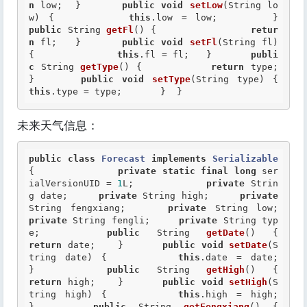
n
 low; 	}  	
public
void
setLow
(String lo
w) { 		
this
.low = low;
public
 String 
getFl
() { 		
retur
n
 fl; 	}  	
public
void
setFl
(String fl) 
{ 		
this
.fl = fl; 	}  	
publi
c
 String 
getType
() { 		
return
 type; 	
}  	
public
void
setType
(Stri
this
.type = type; 	}  } 
未来天气信息：
public
class
Forecast
implements
Serializable
{
private
static
final
long
 ser
ialVersionUID = 
1
L; 	 	
private
 Strin
g date;     
private
 String high;     
private
String fengxiang;     
private
 String low;     
private
 String fengli;     
private
 String typ
e;  	
public
 String 
getDate
()
return
 date; 	}  	
public
void
setDate
(S
tring date) { 		
this
.date = date; 	
}  	
public
 String 
getHigh
()
return
 high; 	}  	
public
void
setHigh
(S
tring high) { 		
this
.high = high; 	
}  	
public
 String 
getFengxiang
() 