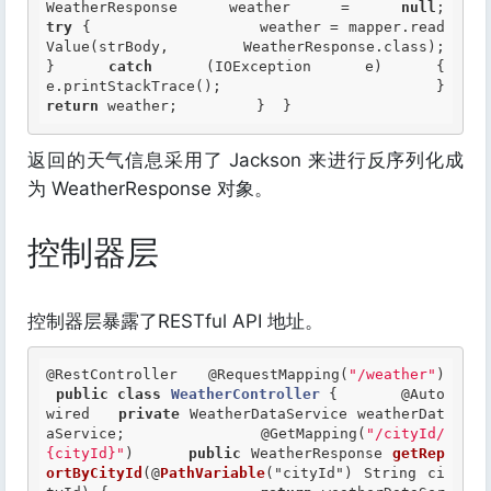
WeatherResponse weather = 
null
;
try
 { 			weather = mapper.read
Value(strBody, WeatherResponse.class); 		
} 
catch
 (IOException e) { 			
e.prin
return
 weather; 	}  } 
返回的天气信息采用了 Jackson 来进行反序列化成
为 WeatherResponse 对象。
控制器层
控制器层暴露了RESTful API 地址。
@RestController
@RequestMapping
(
"/weather"
)	
public
class
WeatherController
 {
@Auto
wired
private
 WeatherDataService weatherDat
aService; 	 	
@GetMapping
(
"/cityId/
{cityId}"
) 	
public
 WeatherResponse 
getRep
ortByCityId
(@
PathVariable
("cityId") String ci