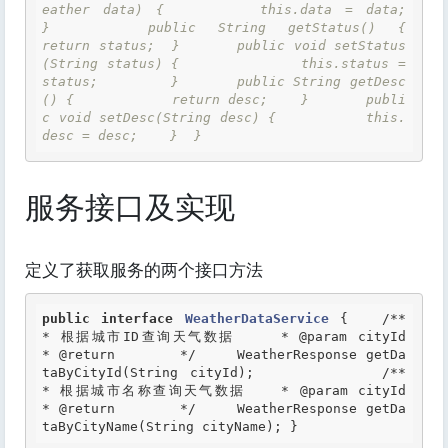
eather data) { 		this.data = data; 	
}  	public String getStatus() { 		
return status; 	}  	public void setStatus
(String status) { 		this.status = 
status; 	}  	public String getDesc
() { 		return desc; 	}  	publi
c void setDesc(String desc) { 		this.
desc = desc; 	}  } 
服务接口及实现
定义了获取服务的两个接口方法
public
interface
WeatherDataService
 {
/** 	 
* 根据城市ID查询天气数据 	 *
 @param
 cityId 	 
*
 @return
 	 */
 	WeatherResponse getDa
taByCityId(String cityId); 	 	
/** 	 
* 根据城市名称查询天气数据 	 *
 @param
 cityId 	 
*
 @return
 	 */
 	WeatherResponse getDa
taByCityName(String cityName); } 