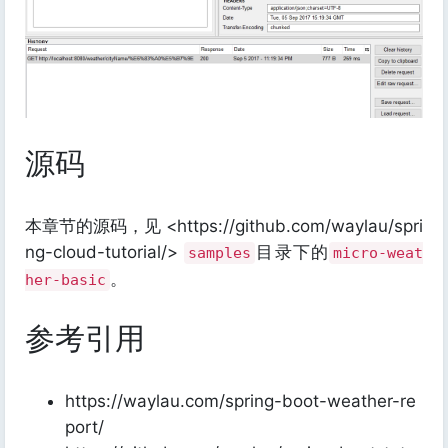
源码
本章节的源码，见 <https://github.com/waylau/spri
ng-cloud-tutorial/>
目录下的
samples
micro-weat
。
her-basic
参考引用
https://waylau.com/spring-boot-weather-re
port/