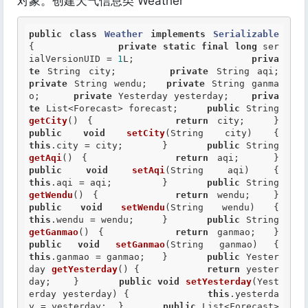
对象。创建天气信息类 Weather
public
class
Weather
implements
Serializable
{
private
static
final
long
 ser
ialVersionUID = 
1
L; 		 	
priva
te
 String city; 	
private
 String aqi; 	
private
 String wendu; 	
private
 String ganma
o; 	
private
 Yesterday yesterday; 	
priva
te
 List<Forecast> forecast;   	
public
 String 
getCity
() { 		
return
 city; 
public
void
setCity
(Stri
this
.city = city; 	} 	
public
 String 
getAqi
() { 		
return
 aqi; 	
public
void
setAqi
(Str
this
.aqi = aqi; 	} 	
public
 String 
getWendu
() { 		
return
 wendu; 
public
void
setWendu
(String
this
.wendu = wendu; 	} 	
public
 String 
getGanmao
() { 		
return
 ganmao; 
public
void
setGanmao
(String g
this
.ganmao = ganmao; 	} 	
public
 Yester
day 
getYesterday
() { 		
return
 yester
day; 	} 	
public
void
setYesterday
(Yest
erday yesterday) { 		
this
.yesterda
y = yesterday; 	} 	
public
 List<Forecast> 