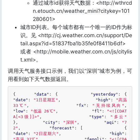
通过城市id获得天气数据：<http://wthrcd
n.etouch.cn/weather_mini?citykey=101
280601>
城市ID列表。每个城市都有一个唯一的ID作为标
识。见 <http://cj.weather.com.cn/support/De
tail.aspx?id=51837fba1b35fe0f8411b6df>
或者 <http://mobile.weather.com.cn/js/citylis
t.xml>。
调用天气服务接口示例，我们以“深圳”城市为例，可
用看到如下天气数据返回。
{     "
data
": 
{         "
yesterday
": 
{             
"
date
": 
"1日星期五"
,             "
high
": 
"高温 
33℃"
,             "
fx
": 
"无持续风向"
,             
"
low
": 
"低温 26℃"
,             "
fl
": 
"<![CDAT
A[<3级]]>"
,             "
type
": 
"多云"
}
,         "
city
": 
"深圳"
,         "
aqi
": 
"7
2"
,         "
forecast
": 
[             {                 
"
date
": 
"2日星期六"
,                 "
high
": 
"高温 32℃"
,                 "
fengli
": 
"<![CDA