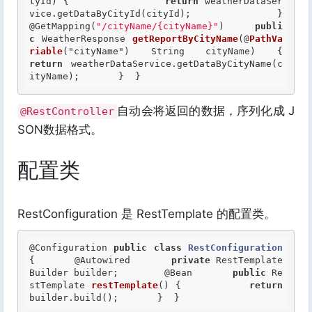
tyId) { 		
return
 weatherDataSer
@GetMapping
(
"/cityName/{cityName}"
) 	
publi
c
 WeatherResponse 
getReportByCityName
(@
PathVa
riable
("cityName") S
return
 weatherDataService.getDataByCityName(c
ityName); 	}  } 
自动会将返回的数据，序列化成 J
@RestController
SON数据格式。
配置类
RestConfiguration 是 RestTemplate 的配置类。
@Configuration
public
class
RestConfiguration
{
@Autowired
private
 RestTemplate
Builder builder;        
@Bean
public
 Re
stTemplate 
restTemplate
() {           
return
builder.build();       }  } 