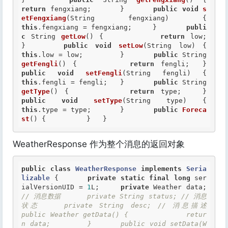
return
 fengxiang; 	}  	
public
void
s
etFengxiang
(Strin
this
.fengxiang = fengxiang; 	}  	
publi
c
 String 
getLow
() { 		
return
 low; 	
}  	
public
void
setLow
(Str
this
.low = low; 	}  	
public
 String 
getFengli
() { 		
return
 fengli; 
public
void
setFengli
(String f
this
.fengli = fengli; 	}  	
public
 String 
getType
() { 		
return
 type; 
public
void
setType
(Stri
this
.type = type; 	}  	
public
Foreca
st
() {  	}   } 
WeatherResponse 作为整个消息的返回对象
public
class
WeatherResponse
implements
Seria
lizable
 {
private
static
final
long
 ser
ialVersionUID = 
1
L;  	
private
 Weather data; 
// 消息数据 	private String status; // 消息
状态 	private String desc; // 消息描述  	
public Weather getData() { 		retur
n data; 	}  	public void setData(W