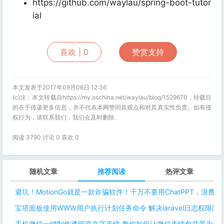
https://github.com/waylau/spring-boot-tutor
ial
喜欢 |
0
赞赏支持
本文发表于2017年09月06日 12:36
(c)注：本文转载自https://my.oschina.net/waylau/blog/1529670，转载目
的在于传递更多信息，并不代表本网赞同其观点和对其真实性负责。如有侵
权行为，请联系我们，我们会及时删除.
阅读 3790 讨论 0 喜欢
0
随机文章
推荐阅读
热评文章
避坑！MotionGo就是一款诈骗软件！千万不要用ChatPPT，浪费
宝塔面板使用WWW用户执行计划任务命令 解决laravel日志权限
手机微信一键制作透明底文字表情 教你如何让微信表情包背景为透明