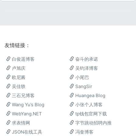
友情链接：
白俊遥博客
奋斗的承诺
卢旭庆
吴钧泽博客
欧尼酱
小尾巴
吴佳轶
SangSir
三石兄博客
Huangea Blog
Wang Yu’s Blog
小张个人博客
WebYang.NET
tp钱包官网下载
求表情网
字节跳动招聘内推
JSON在线工具
冯奎博客