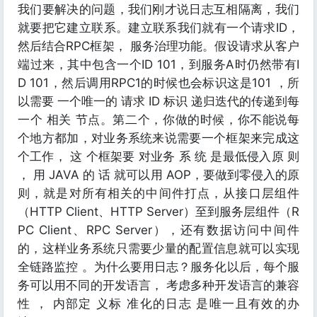
我们要解决的问题，我们刚才说日志互相隔离，我们
就要把它建立联系。建立联系我们就有一个请求ID，
然后结合RPC框架， 服务治理功能。假设请求从客户
端过来，其中包含一个ID 101，到服务A时仍然带有I
D 101，然后调用RPC1的时候也会标识这是101 ，所
以需要 一个唯一的 请求 ID 标识 递归迭代的传递到每
一个 相关 节点。第二个，你做的时候，你不能说每
个地方都加，对业务系统来说需要一个框架来完成这
个工作， 这 个框架要 对业务 系 统 是最低侵入原 则
， 用 JAVA 的 话 就可以用 AOP，要做到零侵入的原
则，就是对所有相关的中间件打点，从接口层组件
（HTTP Client、HTTP Server）至到服务层组件（R
PC Client、RPC Server），还有数据访问中间件
的，这样业务系统只需要少量的配置信息就可以实现
全链路监控 。为什么要用日志？服务化以后，每个服
务可以用不同的开发语言， 考虑多种开发语言的兼容
性 ， 内部定 义标 准化的日志 是唯一且有效的办