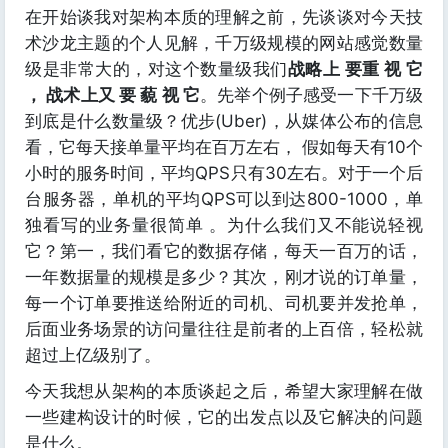
在开始谈我对架构本质的理解之前，先谈谈对今天技
术沙龙主题的个人见解，千万级规模的网站感觉数量
级是非常大的，对这个数量级我们
战略上 要重 视 它
， 战术上又 要 藐 视 它
。先举个例子感受一下千万级
到底是什么数量级？优步(Uber)，从媒体公布的信息
看，它每天接单量平均在百万左右， 假如每天有10个
小时的服务时间，平均QPS只有30左右。对于一个后
台服务器，单机的平均QPS可以到达800-1000，单
独看写的业务量很简单 。为什么我们又不能说轻视
它？第一，我们看它的数据存储，每天一百万的话，
一年数据量的规模是多少？其次，刚才说的订单量，
每一个订单要推送给附近的司机、司机要并发抢单，
后面业务场景的访问量往往是前者的上百倍，轻松就
超过上亿级别了。
今天我想从架构的本质谈起之后，希望大家理解在做
一些建构设计的时候，它的出发点以及它解决的问题
是什么。