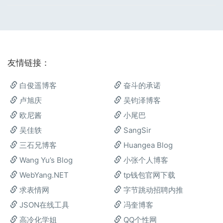
友情链接：
白俊遥博客
奋斗的承诺
卢旭庆
吴钧泽博客
欧尼酱
小尾巴
吴佳轶
SangSir
三石兄博客
Huangea Blog
Wang Yu’s Blog
小张个人博客
WebYang.NET
tp钱包官网下载
求表情网
字节跳动招聘内推
JSON在线工具
冯奎博客
高冷化学姐
QQ个性网