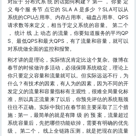
对应于 分布式系 统 的话如何构建？ 第一 ， 你要 定
义 每个服 务节 点它的 SLA A 是多少 ？SLA可以从
系统的CPU占用率、内存占用率、磁盘占用率、QPS
请求数等来定义，相当于定义系统的容量。 第二个
， 统计 线 上 动态 的流量，你要知道服务的平均QP
S、最低QPS和最大QPS，有了流量和容量，就可以
对系统做全面的监控和报警。
刚才讲的是理论，实际情况肯定比这个复杂。微博在
春节的时候做许多活动，必须保障系统稳定，理论上
你只要定义容量和流量就可以。但实际远远不行，为
什么？有技术的因素，有人为的因素，因为不同的开
发定义的流量和容量指标有主观性，很难全局量化标
准，所以真正流量来了以后，你预先评估的系统瓶颈
往往不正确。实际中我们在春节前主要采取了三个措
施：第一，最简单的就是有降 级 的 预 案，流量超过
系统容量后，先把哪些功能砍掉，需要有明确的优先
级 。第二个， 线上全链路压测，就是把现在的流量