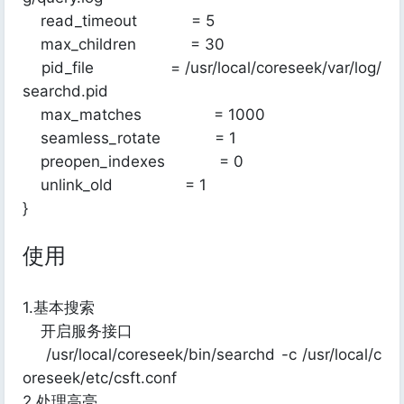
read_timeout = 5
max_children = 30
pid_file = /usr/local/coreseek/var/log/
searchd.pid
max_matches = 1000
seamless_rotate = 1
preopen_indexes = 0
unlink_old = 1
}
使用
1.基本搜索
开启服务接口
/usr/local/coreseek/bin/searchd -c /usr/local/c
oreseek/etc/csft.conf
2.处理高亮