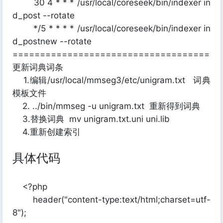
30 4 * * * /usr/local/coreseek/bin/indexer in
d_post --rotate
*/5 * * * * /usr/local/coreseek/bin/indexer in
d_postnew --rotate
====================================
更新词典词条
1.编辑/usr/local/mmseg3/etc/unigram.txt 词典
模板文件
2. ../bin/mmseg -u unigram.txt 重新得到词典
3.替换词典 mv unigram.txt.uni uni.lib
4.重新创建索引
具体代码
<?php
header("content-type:text/html;charset=utf-
8");