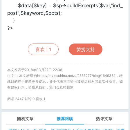
$data[$key] = $sp->buildExcerpts($val,"ind_
post",$keyword,$opts);
}
?>
喜欢 |
1
赞赏支持
本文发表于2018年03月22日 22:38
(c)注：本文转载自https://my.oschina.net/u/2555277/blog/1649331，转
载目的在于传递更多信息，并不代表本网赞同其观点和对其真实性负责。如
有侵权行为，请联系我们，我们会及时删除.
阅读 2447 讨论 0 喜欢
1
随机文章
推荐阅读
热评文章