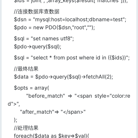
$ids = join(",",array_keys($result["matches"]));
//连接数据库查数据
$dsn = "mysql:host=localhost;dbname=test";
$pdo = new PDO($dsn,"root","");
$sql = "set names utf8";
$pdo->query($sql);
$sql = "select * from post where id in ({$ids})";
//最终结果
$data = $pdo->query($sql)->fetchAll(2);
$opts = array(
"before_match" => "<span style="color:re
d">",
"after_match"=> "</span>"
);
//处理结果
foreach($data as $key=>$val){