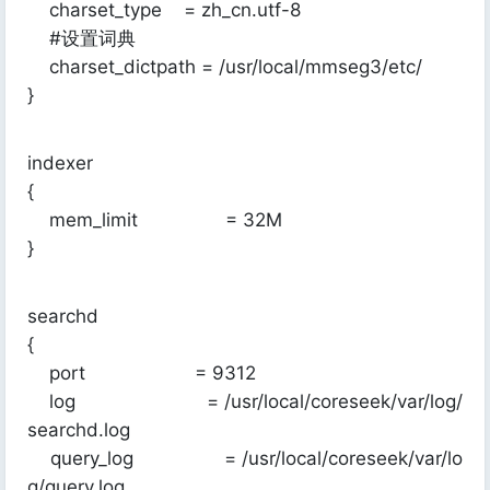
charset_type = zh_cn.utf-8
#设置词典
charset_dictpath = /usr/local/mmseg3/etc/
}
indexer
{
mem_limit = 32M
}
searchd
{
port = 9312
log = /usr/local/coreseek/var/log/
searchd.log
query_log = /usr/local/coreseek/var/lo
g/query.log