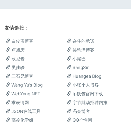
友情链接：
白俊遥博客
奋斗的承诺
卢旭庆
吴钧泽博客
欧尼酱
小尾巴
吴佳轶
SangSir
三石兄博客
Huangea Blog
Wang Yu’s Blog
小张个人博客
WebYang.NET
tp钱包官网下载
求表情网
字节跳动招聘内推
JSON在线工具
冯奎博客
高冷化学姐
QQ个性网