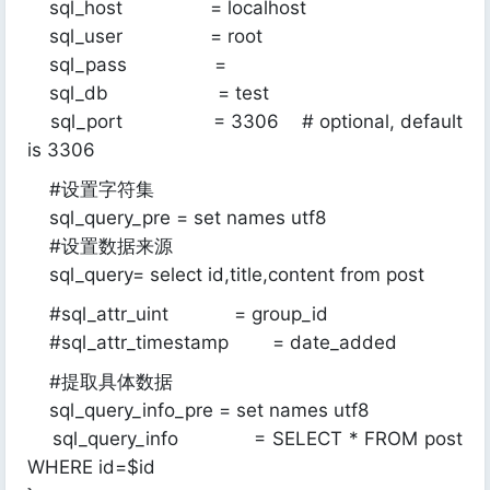
sql_host = localhost
sql_user = root
sql_pass =
sql_db = test
sql_port = 3306 # optional, default
is 3306
#设置字符集
sql_query_pre = set names utf8
#设置数据来源
sql_query= select id,title,content from post
#sql_attr_uint = group_id
#sql_attr_timestamp = date_added
#提取具体数据
sql_query_info_pre = set names utf8
sql_query_info = SELECT * FROM post
WHERE id=$id