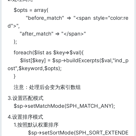
$opts = array(
"before_match" => "<span style="color:re
d">",
"after_match" => "</span>"
);
foreach($list as $key=>$val){
$list[$key] = $sp->buildExcerpts($val,"ind_p
ost",$keyword,$opts);
}
注意：处理后会变为索引数组
3.设置匹配模式
$sp->setMatchMode(SPH_MATCH_ANY);
4.设置排序模式
1.按照默认权重排序
$sp->setSortMode(SPH_SORT_EXTENDE