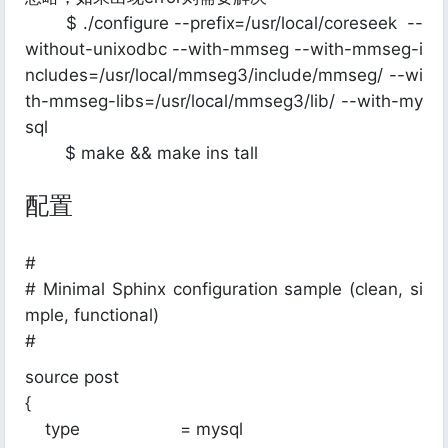
$ ./configure --prefix=/usr/local/coreseek --
without-unixodbc --with-mmseg --with-mmseg-i
ncludes=/usr/local/mmseg3/include/mmseg/ --wi
th-mmseg-libs=/usr/local/mmseg3/lib/ --with-my
sql
$ make && make ins tall
配置
#
# Minimal Sphinx configuration sample (clean, si
mple, functional)
#
source post
{
type = mysql