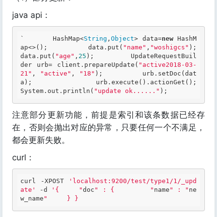
java api：
`       HashMap<
String
,
Object
> data=
new
 HashM
ap<>();         data.put(
"name"
,
"woshigcs"
);         
data.put(
"age"
,
25
);         UpdateRequestBuil
der urb= client.prepareUpdate(
"active2018-03-
21"
, 
"active"
, 
"18"
);         urb.setDoc(dat
a);         urb.execute().actionGet();          
System.out.println(
"update ok......"
); 
注意部分更新功能，前提是索引和该条数据已经存
在，否则会抛出对应的异常，只要任何一个不满足，
都会更新失败。
curl：
curl -XPOST 
'localhost:9200/test/type1/1/_upd
ate'
 -d 
'{     "
doc
" : {         "
name
" : "
ne
w_name
"     } } 