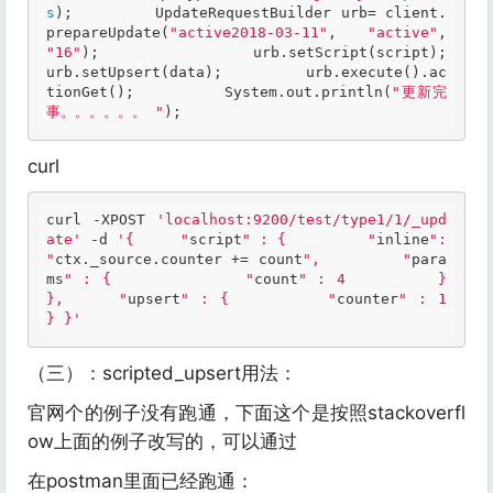
s
);         UpdateRequestBuilder urb= client.
prepareUpdate(
"active2018-03-11"
, 
"active"
, 
"16"
);         urb.setScript(script);         
urb.setUpsert(data);         urb.execute().ac
tionGet();         System.out.println(
"更新完
事。。。。。。 "
);  
curl
curl -XPOST 
'localhost:9200/test/type1/1/_upd
ate'
 -d 
'{     "
script
" : {         "
inline
": 
"
ctx.
_source.
counter += count
",         "
para
ms
" : {             "
count
" : 4         }     
},     "
upsert
" : {         "
counter
" : 1     
} }'
（三）：scripted_upsert用法：
官网个的例子没有跑通，下面这个是按照stackoverfl
ow上面的例子改写的，可以通过
在postman里面已经跑通：