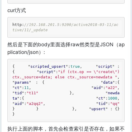
curl方式
http:
//192.168.201.5:9200/active2018-03-11/ac
tive/11/_update 
然后是下面的body里面选择raw然类型是JSON（ap
plication/json）:
{     "
scripted_upsert
":
true
,     "
script
" : 
{         "
script
":
"if (ctx.op == \"create\") 
ctx._source=data; else ctx._source=newdata "
,         
"
params
" : 
{             "
data
":
{                 
"
ct
":
11
,                 "
aid
":
"a22"
,                 
"
tid
":
"t11"
}
,             "
newda
ta
":
{                 "
ct
":
1000
,                 
"
aid
":
"a2qq2"
,                 "
tid
":
"qq"
}         
}              
}
,     "
upsert
" : 
{} 
} 
执行上面的脚本，首先会检查索引是否存在，如果不