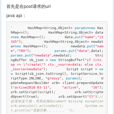
首先是在post请求的url
java api：
`       HashMap<String,Object> 
params
=
new
 Has
hMap<>();         HashMap<String,Object> data
=
new
 HashMap<>();         data.
put
(
"name"
,
"12
345"
);          HashMap<String,Object> newdat
a=
new
 HashMap<>();         newdata.
put
(
"nam
e"
,
"789"
);          
params
.
put
(
"data"
,data);  
params
.
put
(
"newdata"
,newdata);           Stri
ngBuffer sb_json = 
new
 StringBuffer(
"if (ctx.
op == \"create\") ctx._source=data; else ctx.
_source=newdata"
);         Script script = 
ne
w
 Script(sb_json.toString(), ScriptService.Sc
riptType.INLINE, 
"groovy"
, 
params
);         U
pdateRequestBuilder urb= client.prepareUpdate
(
"active2018-03-11"
, 
"active"
, 
"16"
);         
urb.setScript(script);         urb.setScripte
dUpsert(
true
);         urb.setUpsert(
"{}"
)
;//
必须有这个值，否则会报document missing exception         
urb.execute().actionGet();         System.ou
t.println("更新完事。。。。。。 "); 