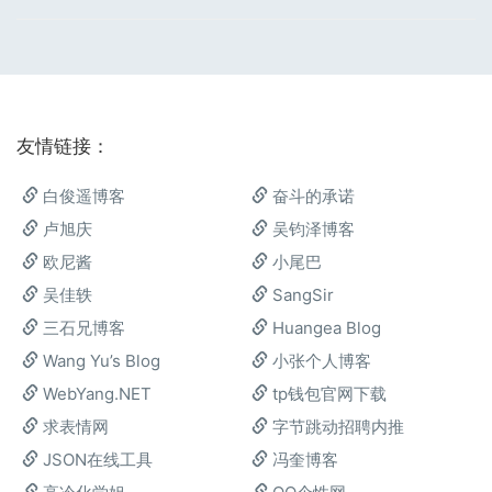
友情链接：
白俊遥博客
奋斗的承诺
卢旭庆
吴钧泽博客
欧尼酱
小尾巴
吴佳轶
SangSir
三石兄博客
Huangea Blog
Wang Yu’s Blog
小张个人博客
WebYang.NET
tp钱包官网下载
求表情网
字节跳动招聘内推
JSON在线工具
冯奎博客