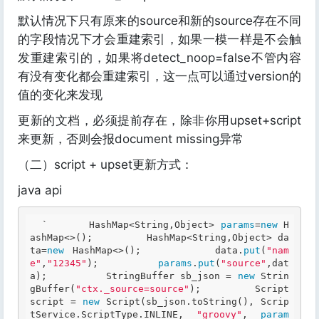
默认情况下只有原来的source和新的source存在不同
的字段情况下才会重建索引，如果一模一样是不会触
发重建索引的，如果将detect_noop=false不管内容
有没有变化都会重建索引，这一点可以通过version的
值的变化来发现
更新的文档，必须提前存在，除非你用upset+script
来更新，否则会报document missing异常
（二）script + upset更新方式：
java api
  `       HashMap<String,Object> 
params
=
new
 H
ashMap<>();         HashMap<String,Object> da
ta=
new
 HashMap<>();         data.
put
(
"nam
e"
,
"12345"
);         
params
.
put
(
"source"
,dat
a);          StringBuffer sb_json = 
new
 Strin
gBuffer(
"ctx._source=source"
);         Script 
script = 
new
 Script(sb_json.toString(), Scrip
tService.ScriptType.INLINE, 
"groovy"
, 
param