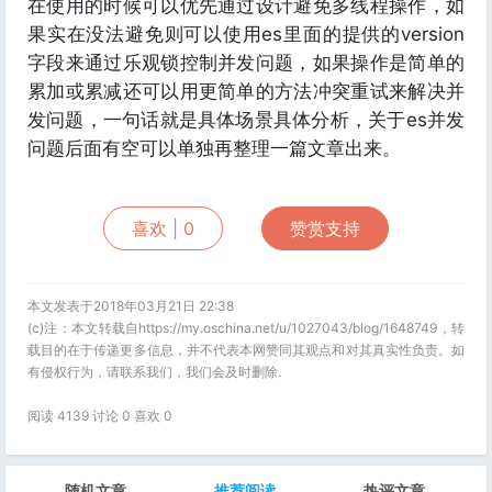
在使用的时候可以优先通过设计避免多线程操作，如
果实在没法避免则可以使用es里面的提供的version
字段来通过乐观锁控制并发问题，如果操作是简单的
累加或累减还可以用更简单的方法冲突重试来解决并
发问题，一句话就是具体场景具体分析，关于es并发
问题后面有空可以单独再整理一篇文章出来。
喜欢 |
0
赞赏支持
本文发表于2018年03月21日 22:38
(c)注：本文转载自https://my.oschina.net/u/1027043/blog/1648749，转
载目的在于传递更多信息，并不代表本网赞同其观点和对其真实性负责。如
有侵权行为，请联系我们，我们会及时删除.
阅读 4139 讨论 0 喜欢
0
随机文章
推荐阅读
热评文章