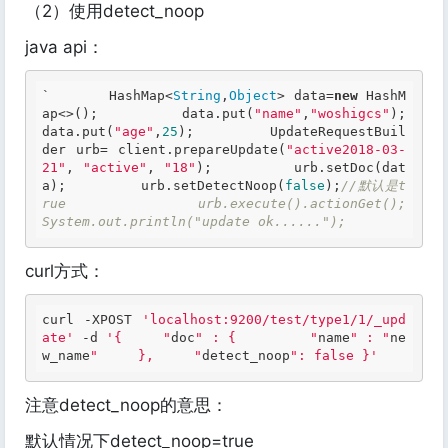
（2）使用detect_noop
java api：
`       HashMap<
String
,
Object
> data=
new
 HashM
ap<>();         data.put(
"name"
,
"woshigcs"
);         
data.put(
"age"
,
25
);         UpdateRequestBuil
der urb= client.prepareUpdate(
"active2018-03-
21"
, 
"active"
, 
"18"
);         urb.setDoc(dat
a);         urb.setDetectNoop(
false
);
//默认是t
rue         urb.execute().actionGet();          
System.out.println("update ok......"); 
curl方式：
curl -XPOST 
'localhost:9200/test/type1/1/_upd
ate'
 -d 
'{     "
doc
" : {         "
name
" : "
ne
w_name
"     },     "
detect_noop
": false }'
注意detect_noop的意思：
默认情况下detect_noop=true