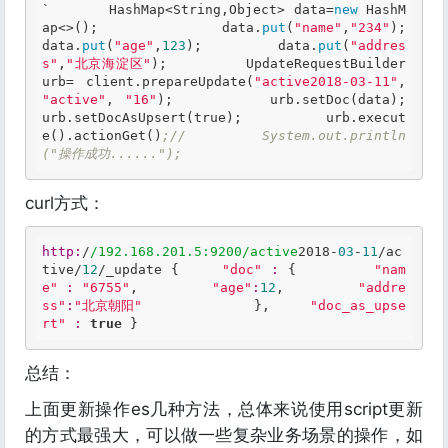
`       HashMap<String,Object> data=
new
 HashM
ap<>();         data.
put
(
"name"
,
"234"
);         
data.
put
(
"age"
,
123
);         data.
put
(
"addres
s"
,
"北京海淀区"
);         UpdateRequestBuilder 
urb= client.prepareUpdate(
"active2018-03-11"
, 
"active"
, 
"16"
);         urb.setDoc(data);         
urb.setDocAsUpsert(
true
);          urb.execut
e().actionGet()
;//         System.out.println
("操作成功......"); 
curl方式：
http:
/
/192.168.201.5:9200/active
2018-
03
-
11
/ac
tive/
12
/_update {     
"doc"
:
 {         
"nam
e"
:
"6755"
,         
"age"
:
12
,         
"addre
ss"
:
"北京朝阳"
              },     
"doc_as_upse
rt"
:
true
 } 
总结：
上面更新操作es几种方法，总体来说使用script更新
的方式最强大，可以做一些复杂业务场景的操作，如