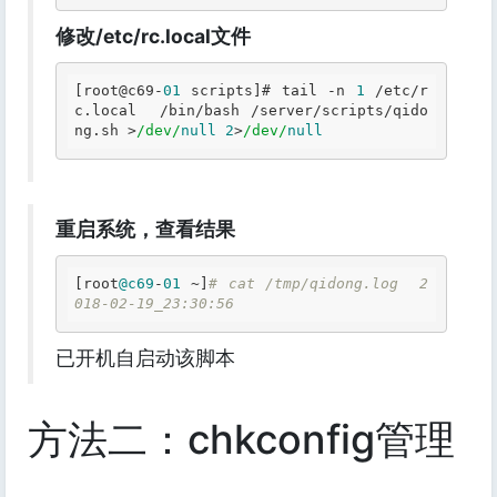
修改/etc/rc.local文件
[root@c69-
01
 scripts]# tail -n 
1
 /etc/r
c.local  /bin/bash /server/scripts/qido
ng.sh >
/dev/
null
2
>
/dev/
null
重启系统，查看结果
[root
@c69
-
01
 ~]
# cat /tmp/qidong.log  2
018-02-19_23:30:56 
已开机自启动该脚本
方法二：chkconfig管理