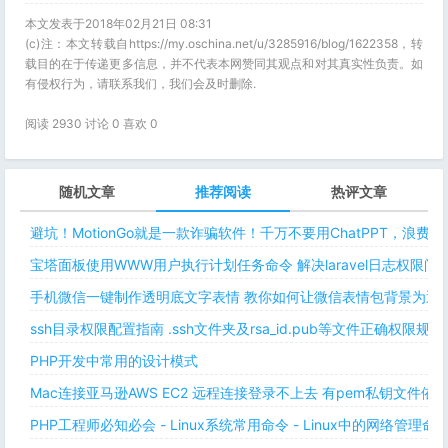
本文发表于2018年02月21日 08:31
(c)注：本文转载自https://my.oschina.net/u/3285916/blog/1622358，转
载目的在于传递更多信息，并不代表本网赞同其观点和对其真实性负责。如
有侵权行为，请联系我们，我们会及时删除.
阅读 2930 讨论 0 喜欢
0
随机文章
推荐阅读
热评文章
避坑！MotionGo就是一款诈骗软件！千万不要用ChatPPT，浪费
宝塔面板使用WWW用户执行计划任务命令 解决laravel日志权限
手机微信一键制作透明底文字表情 教你如何让微信表情包背景为透明
ssh目录权限配置指南 .ssh文件夹及rsa_id.pub等文件正确权限规则
PHP开发中常用的设计模式
Mac连接亚马逊AWS EC2 远程连接登录不上去 有pem私钥文件依
PHP工程师必知必会 - Linux系统常用命令 - Linux中的网络管理