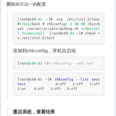
删除掉方法一的配置
[root@c69-
01
 ~]# vim /etc/init.d/test  
#!
/bin/
bash # chkconfig: 
3
88
88
 /bin/b
ash /server/scripts/qidong.sh >
/dev/
nul
l
2
>
/dev/
null
  [root@c69-
01
 ~]# chmod +
x /etc/init.d/test 
添加到chkconfig，开机自启动
[root
@c69
-
01
 ~]
# chkconfig --add test
[root@c69-01 ~]
# 
chkconfig
--list
test
test
           	0
:off
	1
:off
	2
:off
3
:on
	4
:off
	5
:off
	6
:off
重启系统，查看结果