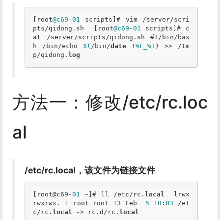
[root
@c69
-
01
 scripts]# vim /server/scri
pts/qidong.sh  [root
@c69
-
01
 scripts]# c
at /server/scripts/qidong.sh #!/bin/bas
h /bin/echo 
$(
/bin/
date
 +
%F_
%T
) >> /tm
p/qidong.
log
方法一：修改/etc/rc.loc
al
/etc/rc.local，该文件为链接文件
[root@c69-
01
 ~]# ll /etc/rc.
local
  lrwx
rwxrwx. 
1
 root root 
13
 Feb  
5
10
:
03
 /et
c/rc.
local
 -> rc.d/rc.
local