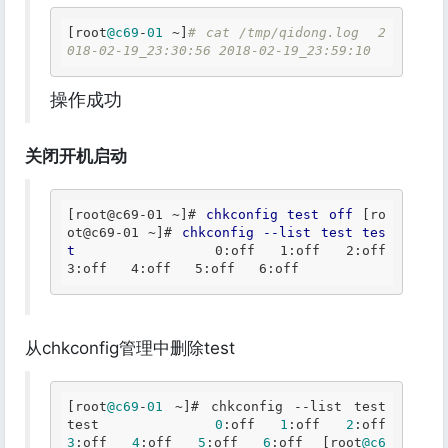
[root
@c69
-
01
 ~]
# cat /tmp/qidong.log  2
018-02-19_23:30:56 2018-02-19_23:59:10 
操作成功
关闭开机启动
[root@c69-01 ~]
# 
chkconfig
test
off
[ro
ot@c69-01 ~]
# 
chkconfig
--list
test
tes
t
           	0
:off
	1
:off
	2
:off
3
:off
	4
:off
	5
:off
	6
:off
从chkconfig管理中删除test
[root
@c69
-
01
 ~]# chkconfig --list test 
test           	
0
:off	
1
:off	
2
:off	
3
:off	
4
:off	
5
:off	
6
:off  [root
@c6