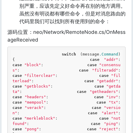
别严重，应该先定义好命令再在别的地方调用。
虽然没有明说都有哪些命令，但是对消息路由的
代码里我们可以找到所有使用到的命令：
源码位置：neo/Network/RemoteNode.cs/OnMess
ageReceived
switch
 (message
.Command
)             
{                 
case
"addr"
:    
case
"block"
:                  
case
"consensu
s"
:                 
case
"filteradd"
:    
case
"filterclear"
:                 
case
"fil
terload"
:                 
case
"getaddr"
:    
case
"getblocks"
:                 
case
"getda
ta"
:                 
case
"getheaders"
:    
case
"headers"
:                 
case
"inv"
:    
case
"mempool"
:                 
case
"tx"
:    
case
"verack"
:                 
case
"versio
n"
:                 
case
"alert"
:    
case
"merkleblock"
:                 
case
"not
found"
:                 
case
"ping"
:    
case
"pong"
:                 
case
"reject"
:             