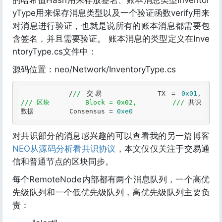
的哈希值Hash用来存放签名、账本消息类型Inventor
yType用来保存消息类型以及一个验证函数verify用来
对消息进行验证，也就是说所有的账本消息都需要包
含签名，并且需要验证。 账本消息的类型定义在Inve
ntoryType.cs文件中：
源码位置：neo/Network/InventoryType.cs
        /
//
 交易         
TX
 = 
0x01
,    
//
/ 区块         Block = 0x02,         /
//
 共识
数据         
Consensus
 = 
0xe0
对共识部分的消息感兴趣的可以查看我的另一篇博客
NEO从源码分析看共识协议
，本文仅仅关注于交易通
信和普通节点的区块同步。
每个RemoteNode内部都有两个消息队列，一个高优
先级队列和一个低优先级队列，高优先级队列主要负
责：