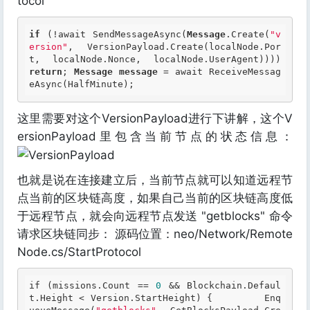
tocol
if
 (!await SendMessageAsync(
Message
.Create(
"v
ersion"
, VersionPayload.Create(localNode.Por
t, localNode.Nonce
return
; 
Message
message
 = await ReceiveMessag
eAsync(HalfMinute); 
这里需要对这个VersionPayload进行下讲解，这个V
ersionPayload里包含当前节点的状态信息：
也就是说在连接建立后，当前节点就可以知道远程节
点当前的区块链高度，如果自己当前的区块链高度低
于远程节点，就会向远程节点发送 "getblocks" 命令
请求区块链同步： 源码位置：neo/Network/Remote
Node.cs/StartProtocol
if (missions
.Count
 == 
0
 && Blockchain
.Defaul
t
.Height
 < Version
.StartHeight
) {         Enq