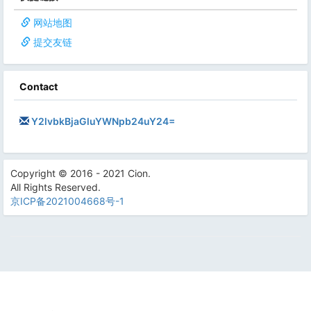
网站地图
提交友链
Contact
Y2lvbkBjaGluYWNpb24uY24=
Copyright © 2016 - 2021 Cion.
All Rights Reserved.
京ICP备2021004668号-1