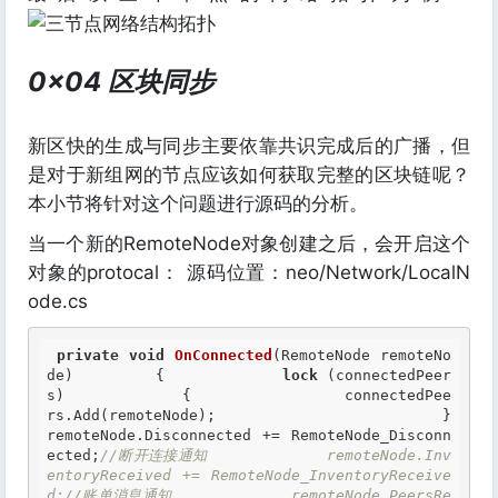
0x04 区块同步
新区快的生成与同步主要依靠共识完成后的广播，但
是对于新组网的节点应该如何获取完整的区块链呢？
本小节将针对这个问题进行源码的分析。
当一个新的RemoteNode对象创建之后，会开启这个
对象的protocal： 源码位置：neo/Network/LocalN
ode.cs
private
void
OnConnected
(RemoteNode remoteNo
de)         {             
lock
 (connectedPeer
s)             {                 connectedPee
rs.Add(remoteNode);             }             
remoteNode.Disconnected += RemoteNode_Disconn
ected;
//断开连接通知             remoteNode.Inv
entoryReceived += RemoteNode_InventoryReceive
d;//账单消息通知             remoteNode.PeersRe