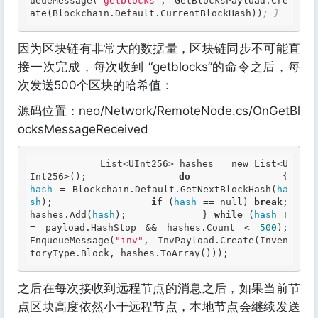
ueueMessage(
"getblocks"
, GetBlocksPayload
.Cre
ate
(Blockchain
.Default
.CurrentBlockHash
))
; } 
因为区块链有非常大的数据量，区块链同步不可能直
接一次完成，每次收到 “getblocks”的命令之后，每
次发送500个区块的哈希值：
源码位置：neo/Network/RemoteNode.cs/OnGetBl
ocksMessageReceived
            List<UInt256> hashes = new List<U
Int256>();             
do
         
hash
 = Blockchain.Default.GetNextBlockHash(
ha
sh
);                 
if
 (
hash
 == null) 
break
;                 
hashes.Add(
hash
);             } 
while
 (
hash
 !
= payload.HashStop && hashes.Count < 
500
);             
EnqueueMessage(
"inv"
, InvPayload.Create(Inven
toryType.Block, hashes.ToArray())); 
之后在每次接收到远程节点的消息之后，如果当前节
点区块高度依然小于远程节点，本地节点会继续发送