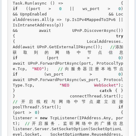
Task.Run
(async () =>
if
 ((port > 
0
 || ws_port > 
0
)                         
&& UpnpEnabled                         && Loc
alAddresses.All(p => !p.IsIPv4MappedToIPv6 || 
IsIntranetAddress(p))                         
&& await UPnP.DiscoverAsync())                     
{                         
try
{                             LocalAddresses.
Add(await UPnP.GetExternalIPAsync());   
//
添加
获取到的网络中
if
 (port > 
0
)                                 
await UPnP.ForwardPortAsync(port, ProtocolTyp
e.Tcp, 
"NEO"
);  
//
向服务器注册本
if
 (ws_port > 
0
)                                 
await UPnP.ForwardPortAsync(ws_port, Protocol
Type.Tcp, 
"NEO WebSocket"
);                         
}                         
catch
 { }                     
}                     connectThread.Start();  
//
开启线程与网络中节点建立连接                     
poolThread?.Start();                     
if
(port > 
0
)                     {                         
listener = 
new
 TcpListener(IPAddress.Any, por
t); 
//
开启服务，监听网络中的广播信息                         
listener.Server.SetSocketOption(SocketOptionL
evel.Socket, SocketOptionName.ReuseAddress, 