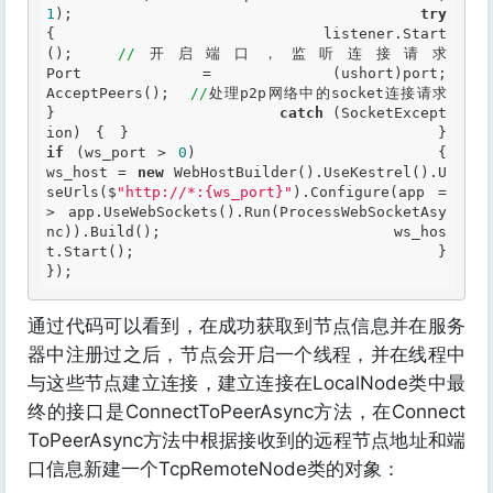
1
);                         
try
{                             listener.Start
();  
//
开启端口，监听连接请求                             
Port = (ushort)port;                             
AcceptPeers();  
//
处理p2p网络中的socket连接请求                         
}                         
catch
 (SocketExcept
ion) { }    
if
 (ws_port > 
0
)                     {                         
ws_host = 
new
 WebHostBuilder().UseKestrel().U
seUrls($
"http://*:{ws_port}"
).Configure(app =
> app.UseWebSockets().Run(ProcessWebSocketAsy
nc)).Build();                         ws_hos
t.Start();                     }                 
})
; 
通过代码可以看到，在成功获取到节点信息并在服务
器中注册过之后，节点会开启一个线程，并在线程中
与这些节点建立连接，建立连接在LocalNode类中最
终的接口是ConnectToPeerAsync方法，在Connect
ToPeerAsync方法中根据接收到的远程节点地址和端
口信息新建一个TcpRemoteNode类的对象：