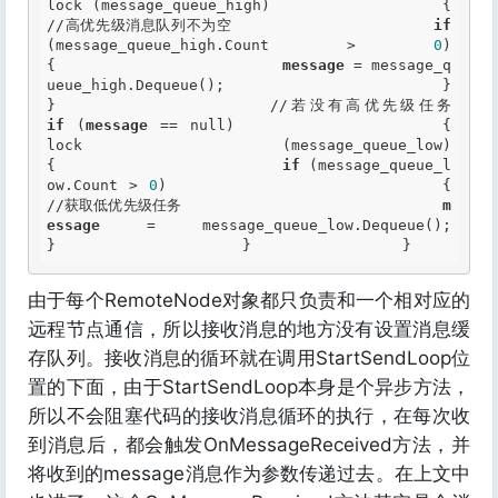
lock (message_queue_high)                 {                     
//高优先级消息队列不为空                     
if
(message_queue_high.Count > 
0
)                     
{                         
message
 = message_q
ueue_high.Dequeue();                     }                 
}             
if
 (
message
 == null)                 {                     
lock (message_queue_low)                     
{                         
if
 (message_queue_l
ow.Count > 
0
)                         {                             
//获取低优先级任务                             
m
essage
 = message_queue_low.Dequeue();                         
}                     }                 } 
由于每个RemoteNode对象都只负责和一个相对应的
远程节点通信，所以接收消息的地方没有设置消息缓
存队列。接收消息的循环就在调用StartSendLoop位
置的下面，由于StartSendLoop本身是个异步方法，
所以不会阻塞代码的接收消息循环的执行，在每次收
到消息后，都会触发OnMessageReceived方法，并
将收到的message消息作为参数传递过去。在上文中