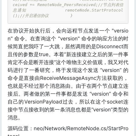
ceived += RemoteNode_PeersReceived;//节点列表信
息通知             remoteNode.StartProtocol
();//开启通信协议         } 
在协议开始执行后，会向远程节点发送一个 "versio
n" 命令。在查询这个 "version" 命令的响应方法的时
候简直把我吓了一大跳，居然调用的是Disconnect而
且传的参数是true。本着“新连接建立之后的第一件事
肯定不会是断开连接”这个唯物主义价值观，我又对代
码进行了一番研究，终于发现这个发送 “version” 的
命令是直接由ReceiveMessageAsync方法获取的，
也就是不经过那个消息路由。由于在两个节点建立连
接后。两者做的第一件事都是发送 “version” 命令和
自己的VersionPayload过去，所以在这个socket连
接中节点接收到的第一条消息也都是“version”类型的
消息。
源码位置：neo/Network/RemoteNode.cs/StartPro