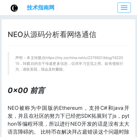
技术指南网
技
术
指
南
NEO从源码分析看网络通信
网
声明：本文转载自https://my.oschina.net/u/2276921/blog/16220
15，转载目的在于传递更多信息，仅供学习交流之用。如有侵权行
为，请联系我，我会及时删除。
0x00 前言
NEO被称为中国版的Ethereum，支持C#和java开
发，并且在社区的努力下已经把SDK拓展到了js，pyt
hon等编程环境，所以进行NEO开发的话是没有太大
语言障碍的。 比特币在解决拜占庭错误这个问题时除