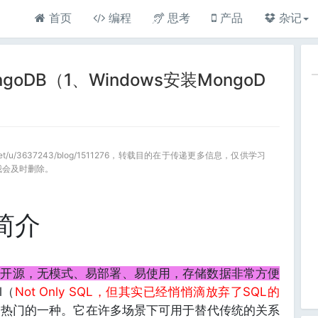
首页
编程
思考
产品
杂记
oDB（1、Windows安装MongoD
a.net/u/3637243/blog/1511276，转载目的在于传递更多信息，仅供学习
我会及时删除。
B简介
，开源，无模式、易部署、易使用，存储数据非常方便
l（
Not Only SQL，但其实已经悄悄滴放弃了SQL的
常热门的一种。它在许多场景下可用于替代传统的关系