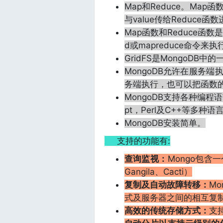
Map和Reduce。Map函数
与value传给Reduce函
Map函数和Reduce函数是使
d或mapreduce命令来执
GridFS是MongoD
MongoDB允许在服务端执
务端执行，也可以把函数
MongoDB支持各种编程语言:
pt，Perl及C++
等多种语
MongoDB安装简单。
支持的功能有:
查询监视：
Mongo包含
Gangila、Cacti）
复制及自动故障转移：
M
式及服务器之间的相互复
高效的传统存储方式：
支