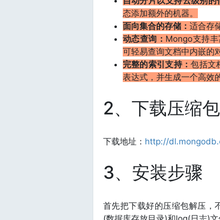
自动分片以支持云级别的
态添加额外的机器。
面向集合的存储：
适合存
动态查询：
Mongo支持
可轻易查询文档中内嵌的
完整的索引支持：
包括文
表达式，并生成一个高效
2、下载压缩包
下载地址：
http://dl.mongodb
3、安装步骤
首先把下载好的压缩包解压，不
(数据库存放目录)和log(日志)