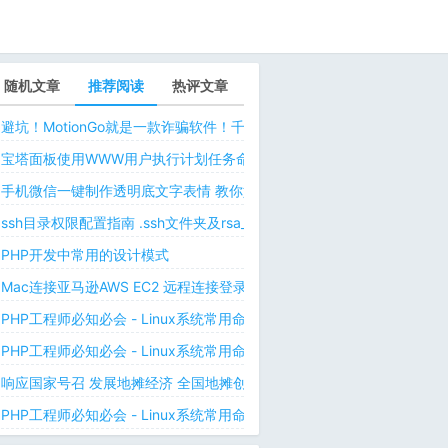
随机文章
推荐阅读
热评文章
避坑！MotionGo就是一款诈骗软件！千万不要用ChatPPT，浪费时间！
宝塔面板使用WWW用户执行计划任务命令 解决laravel日志权限问题 
手机微信一键制作透明底文字表情 教你如何让微信表情包背景为透明 自
ssh目录权限配置指南 .ssh文件夹及rsa_id.pub等文件正确权限规则
PHP开发中常用的设计模式
Mac连接亚马逊AWS EC2 远程连接登录不上去 有pem私钥文件依然要
PHP工程师必知必会 - Linux系统常用命令 - Linux中的网络管理命令（
PHP工程师必知必会 - Linux系统常用命令 - Linux中的网络管理命令（
响应国家号召 发展地摊经济 全国地摊创业经验微信交流群
PHP工程师必知必会 - Linux系统常用命令 - Linux 用户和用户组管理