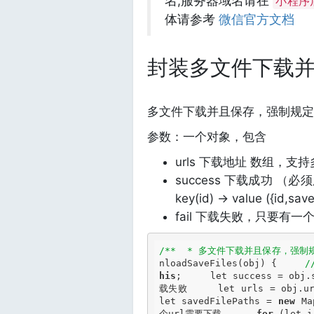
名,服务器域名请在
小程序
体请参考
微信官方文档
封装多文件下载
多文件下载并且保存，强制规定
参数：一个对象，包含
urls 下载地址 数组，支持多个 u
success 下载成功 （
key(id) -> value ({id,sav
fail 下载失败，只要有
/**  * 多文件下载并且保存，强
nloadSaveFiles(obj) {     
/
his
;     
let
 success = obj.
载失败     
let
 urls = obj.u
let
 savedFilePaths = 
new
 Ma
个url需要下载      
for
 (
let
 i