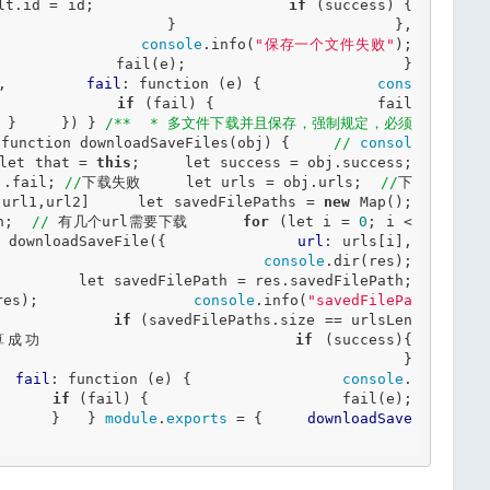
lt.id = id;                     
if
 (success) {                         
success(result);                     }
               
console
.info(
"保存一个文件失败"
);       
      fail(e);                     }                 
,         
fail
: 
function
 (e) {             
cons
             
if
 (fail) {                 fail
 }     }) } 
/**  * 多文件下载并且保存，强制规定，必须
function
 downloadSaveFiles(obj) {     
//
consol
let
 that = 
this
;     
let
 success = obj.success; 
j.fail; 
//
下载失败     
let
 urls = obj.urls;  
//
下
l1,url2]     
let
 savedFilePaths = 
new
 Map();     
h;  
//
 有几个url需要下载      
for
 (
let
 i = 
0
; i < 
 downloadSaveFile({             
url
: urls[i],     
 {                 
console
.dir(res);    
       
let
 savedFilePath = res.savedFilePath;                                                  
res);                 
console
.info(
"savedFilePa
             
if
 (savedFilePaths.size == urlsLen
成功                     
if
 (success){                         
              }                                      
  
fail
: 
function
 (e) {                 
console
.
      
if
 (fail) {                     fail(e);                 
      }   } 
module
.
exports
 = {     
downloadSave
 