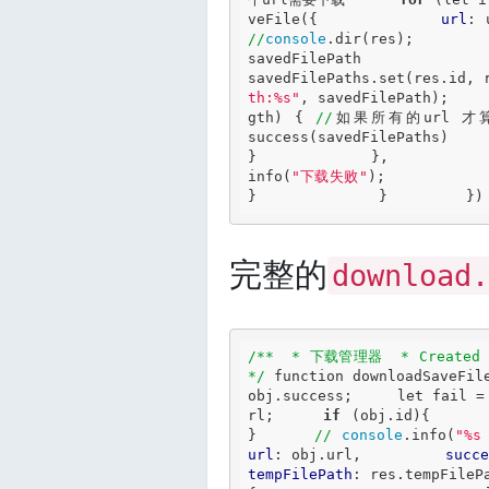
veFile({             
url
: 
//
console
.dir(res);        
savedFilePath = res.savedFilePa
savedFilePaths.set(res.id, 
th:%s"
, savedFilePath);    
gth) { 
//
如果所有的url 才算
success(savedFilePaths)       
}             },           
info(
"下载失败"
);           
}              }         })
完整的
download.
/**  * 下载管理器  * Created 
*/
function
 downloadSaveFil
obj.success;     
let
 fail =
rl;     
if
 (obj.id){     
}      
//
console
.info(
"%
url
: obj.url,         
succ
tempFilePath
: res.tempFileP