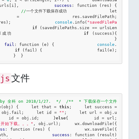
urls[i],             
success
: 
function
 (res) {     
         
//
一个文件下载保存成功                 
let
th;                                                  
res);                 
console
.info(
"savedFilePa
             
if
 (savedFilePaths.size == urlsLen
成功                     
if
 (success){                         
              }                                      
  
fail
: 
function
 (e) {                 
console
.
      
if
 (fail) {                     fail(e);                 
      }  } 
文件
js
by 全科 on 2018/1/27.  */
/**  * 下载保存一个文件  
e(obj) {     
let
 that = 
this
;     
let
 success = 
 obj.fail;     
let
 id = 
""
;     
let
 url = obj.u
    id = obj.id;     }
else
{         id = url;     
s 开始下载。。。"
, obj.url);     wx.downloadFile({        
ess
: 
function
 (res) {             wx.sa
ath,                 
success
: 
function
 (result) 