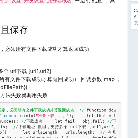
中进行配置 ，具
后台-设置-开发设置-服务器域名
Co
Al
京
并且保存
，必须所有文件下载成功才算返回成功
rl下载 [url1,url2]
必须所有文件下载成功才算返回成功） 回调参数 map ，
edFilePath})
一个方法失败就调用失败
制规定，必须所有文件下载成功才算返回成功  */
function
 dow
/
console
.info(
"准备下载。。。"
);     
let
 that = 
t
success; 
//
下载成功     
let
 fail = obj.fail; 
//
下
rls;  
//
下载地址 数组，支持多个 url下载 [url1,url2]     
p();     
let
 urlsLength = urls.length;  
//
 有几
 = 
0
; i < urlsLength; i++) {         downloadSa