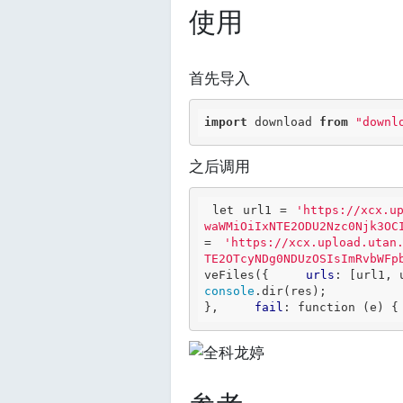
使用
首先导入
import
 download 
from
"downl
之后调用
let
 url1 = 
'https://xcx.u
waWMiOiIxNTE2ODU2Nzc0Njk3OC
= 
'https://xcx.upload.utan
TE2OTcyNDg0NDUzOSIsImRvbWFp
veFiles({     
urls
: [url1, 
console
.dir(res);         
},     
fail
: 
function
 (e) {