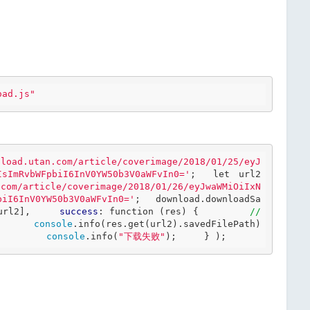
oad.js"
pload.utan.com/article/coverimage/2018/01/25/eyJ
IsImRvbWFpbiI6InV0YW50b3V0aWFvIn0='
;  
let
 url2 
.com/article/coverimage/2018/01/26/eyJwaWMiOiIxN
biI6InV0YW50b3V0aWFvIn0='
;  download.downloadSa
url2],     
success
: 
function
 (res) {         
//
      
console
.info(res.get(url2).savedFilePath)     
         
console
.info(
"下载失败"
);     } ); 