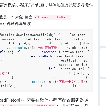
址（需要微信小程序后台配置，具体配置方法请参考微信
回参数是一个对象 包含
,
id
savedFilePath
败，保存都是都算失败
function
 downloadSaveFile(obj) {     
let
 that = 
.success;     
let
 fail = obj.fail;     
let
 id = 
    
if
 (obj.id){         id = obj.id;     }
else
    
//
console
.info(
"%s 开始下载。。。"
, obj.url);     
url
: obj.url,         
success
: 
function
 (res) {             
           
tempFilePath
: res.tempFilePath
 (result) {                 
           success(result);                     
,                 
fail
: 
function
 (e) {     
失败"
);                     
if
 (fail) {                         
  }                 }             })          
e) {             
console
.info(
"下载一个文件失败"
);        
 fail(e);             }          }     }) } 
oadFile(obj)）需要在微信小程序配置服务器域