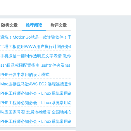
随机文章
推荐阅读
热评文章
避坑！MotionGo就是一款诈骗软件！千万不要用ChatPPT，浪费时间！
宝塔面板使用WWW用户执行计划任务命令 解决laravel日志权限问题 
手机微信一键制作透明底文字表情 教你如何让微信表情包背景为透明 自
ssh目录权限配置指南 .ssh文件夹及rsa_id.pub等文件正确权限规则
PHP开发中常用的设计模式
Mac连接亚马逊AWS EC2 远程连接登录不上去 有pem私钥文件依然要
PHP工程师必知必会 - Linux系统常用命令 - Linux中的网络管理命令（
PHP工程师必知必会 - Linux系统常用命令 - Linux中的网络管理命令（
响应国家号召 发展地摊经济 全国地摊创业经验微信交流群
PHP工程师必知必会 - Linux系统常用命令 - Linux 用户和用户组管理