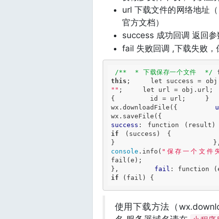
url 下载文件的网络地
官方文档）
success 成功回调 返
fail 失败回调 ,下载失
/**  * 下载保存一个文件  */
this
;     
let
 success = obj
""
;     
let
 url = obj.url; 
{         id = url;     }  
wx.downloadFile({         
wx.saveFile({      
success
: 
function
if
 (success) {              
}                 }
console
.info(
"保存一个文件
fail(e);                   
},         
fail
: 
function
 (
if
 (fail) {                
使用下载方法（wx.downl