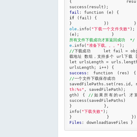
{                     resu
fail
: 
function
 (e) {      
if
 (fail) {                   
}             })          }
ole
.info(
"下载一个文件失败"
);
(e);             }         
所有文件下载成功才算返回成功  */
e
.info(
"准备下载。。。"
);     
//
下载成功     
let
 fail = ob
载地址 数组，支持多个 url下载 [ur
let
 urlsLength = urls.lengt
urlsLength; i++) {        
success
: 
function
 (res)
//
一个文件下载保存成功          
savedFilePaths.set(res.id, 
th:%s"
, savedFilePath);    
gth) { 
//
如果所有的url 才算
success(savedFilePaths)       
}             },           
info(
"下载失败"
);           
}              }         })
Files
: downloadSaveFiles } 