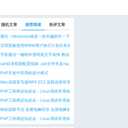
随机文章
推荐阅读
热评文章
避坑！MotionGo就是一款诈骗软件！千万不要用ChatPPT，浪费时间！
宝塔面板使用WWW用户执行计划任务命令 解决laravel日志权限问题 
手机微信一键制作透明底文字表情 教你如何让微信表情包背景为透明 自
ssh目录权限配置指南 .ssh文件夹及rsa_id.pub等文件正确权限规则
PHP开发中常用的设计模式
Mac连接亚马逊AWS EC2 远程连接登录不上去 有pem私钥文件依然要
PHP工程师必知必会 - Linux系统常用命令 - Linux中的网络管理命令（
PHP工程师必知必会 - Linux系统常用命令 - Linux中的网络管理命令（
响应国家号召 发展地摊经济 全国地摊创业经验微信交流群
PHP工程师必知必会 - Linux系统常用命令 - Linux 用户和用户组管理