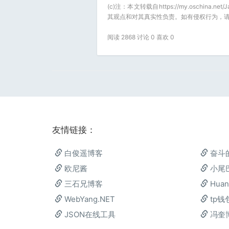
(c)注：本文转载自https://my.oschina
其观点和对其真实性负责。如有侵权行为，请
阅读 2868 讨论 0 喜欢
0
友情链接：
白俊遥博客
奋斗
欧尼酱
小尾
三石兄博客
Huan
WebYang.NET
tp钱
JSON在线工具
冯奎