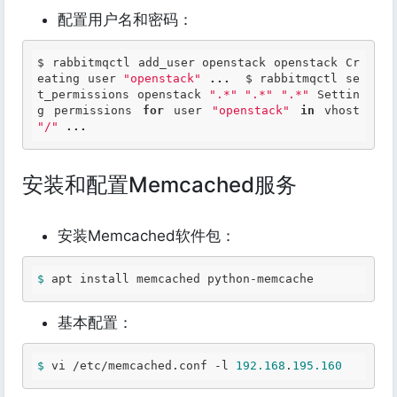
配置用户名和密码：
$ rabbitmqctl add_user openstack openstack Cr
eating user 
"openstack"
...
  $ rabbitmqctl se
t_permissions openstack 
".*"
".*"
".*"
 Settin
g permissions 
for
 user 
"openstack"
in
 vhost 
"/"
...
安装和配置Memcached服务
安装Memcached软件包：
$ 
apt install memcached python-memcache 
基本配置：
$ 
vi /etc/memcached.conf -l 
192.168
.
195.160