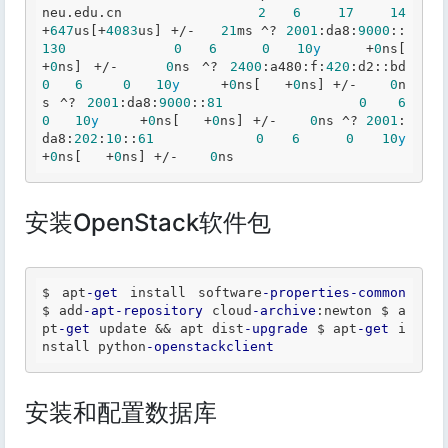
neu
.edu
.cn
2
6
17
14
+
647
us[+
4083
us] +/-   
21
ms ^? 
2001
:da8:
9000
::
130
0
6
0
10
y
     +
0
ns[   
+
0
ns] +/-    
0
ns ^? 
2400
:a480:f:
420
:d2::bd  
0
6
0
10
y
     +
0
ns[   +
0
ns] +/-    
0
n
s ^? 
2001
:da8:
9000
::
81
0
6
0
10
y
     +
0
ns[   +
0
ns] +/-    
0
ns ^? 
2001
:
da8:
202
:
10
::
61
0
6
0
10
y
+
0
ns[   +
0
ns] +/-    
0
ns 
安装OpenStack软件包
$ apt
-get
 install software
-properties
-common
$ add
-apt
-repository
 cloud
-archive
:newton $ a
pt
-get
 update 
&&
 apt dist
-upgrade
 $ apt
-get
 i
nstall python
-openstackclient
安装和配置数据库