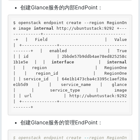
创建Glance服务的内部EndPoint：
$ openstack endpoint create --region RegionOn
e image 
internal
 http://ubuntustack:9292 +---
-----------+---------------------------------
-+ | Field        | Value                            
| +--------------+---------------------------
-------+ | enabled      | True                             
| | id           | 2bbde57b9ddb4ae78ed825258c
1b1e5e | | 
interface
    | 
internal
| | region       | RegionOne                        
| | region_id    | RegionOne                        
| | service_id   | 64e1b1473cba4c3395c1aef20a
e1b5d9 | | service_name | glance                           
| | service_type | image                            
| | url          | http://ubuntustack:9292          
| +--------------+---------------------------
-------+ 
创建Glance服务的管理EndPoint：
$
openstack
endpoint
create
-
-
region
RegionOn