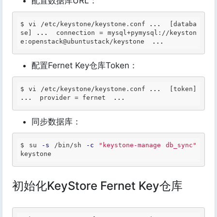
配置数据库URL：
$ vi /etc/keystone/keystone.conf 
...
  [databa
se] 
...
  connection = mysql+pymysql://keyston
e:openstack@ubuntustack/keystone  
...
配置Fernet Key仓库Token：
$ vi /etc/keystone/keystone.conf 
...
  [token] 
...
  provider = fernet  
...
同步数据库：
$ su 
-s
 /bin/sh 
-c
"keystone-manage db_sync"
keystone 
初始化KeyStore Fernet Key仓库