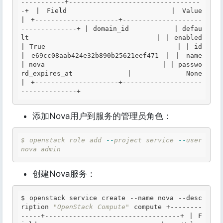
-----------+---------------------------------
-+ | 
Field
               | 
Value
| +---------------------+--------------------
--------------+ 
| domain_id           | defau
lt                          |
| enabled             
|
True
                             | 
| id                  
| e69cc08aab424e32b890b25621eef471 |
| name                
| nova                             |
| passwo
rd_expires_at |
None
| +---------------------+--------------------
--------------+ 
添加Nova用户到服务的管理员角色：
$
openstack
role
add
-
-
project
service
-
-
user
nova
admin
创建Nova服务：
$ 
openstack service create --name nova --desc
ription 
"OpenStack Compute"
 compute +--------
-----+----------------------------------+ | 
F