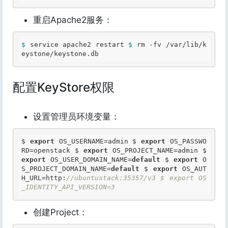
重启Apache2服务：
$ 
service apache2 restart 
$ 
rm -fv /var/lib/k
eystone/keystone.db 
配置KeyStore权限
设置管理员环境变量：
$ 
export
 OS_USERNAME=admin $ 
export
 OS_PASSWO
RD=openstack $ 
export
 OS_PROJECT_NAME=admin $ 
export
 OS_USER_DOMAIN_NAME=
default
 $ 
export
 O
S_PROJECT_DOMAIN_NAME=
default
 $ 
export
 OS_AUT
H_URL=http:
//ubuntustack:35357/v3 $ export OS
_IDENTITY_API_VERSION=3 
创建Project：