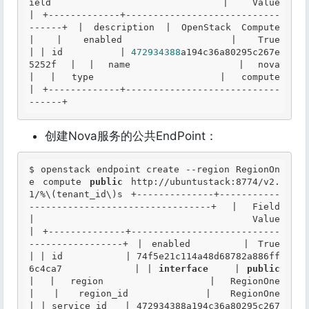
ield
       | 
Value
| +-------------+----------------------------
------+ 
| description |
OpenStack
Compute
| 
| enabled     |
True
| 
| id          |
472934388
a194c36a80295c267e
5252f | 
| name        | nova                             
|
| type        | compute                          
|
 +-------------+----------------------------
------+ 
创建Nova服务的公共EndPoint：
$ openstack endpoint create --region RegionOn
e compute 
public
 http://ubuntustack:8774/v2.
1/%\(tenant_id\)s +--------------+-----------
---------------------------------+ | Field        
| Value                                      
| +--------------+---------------------------
-----------------+ | enabled      | True                                       
| | id           | 74f5e21c114a48d68782a886ff
6c4ca7           | | 
interface
    | 
public
| | region       | RegionOne                                  
| | region_id    | RegionOne                                  
| | service_id   | 472934388a194c36a80295c267