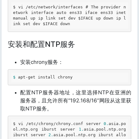
$ 
vi /etc/network/interfaces # 
The
 provider n
etwork interface auto ens33 iface ens33 inet 
manual up ip link set dev 
$I
FACE up down ip l
ink set dev 
$I
FACE down 
安装和配置NTP服务
安装chrony服务：
$ 
apt-get install chrony 
配置NTP服务器地址，这里选择NTP在亚洲的
服务器，且允许所有“192.168/16”网段从这里获
取NTP服务。
$ vi /etc/chrony/chrony
.conf
 server 
0.
asia
.po
ol
.ntp
.org
 iburst server 
1.
asia
.pool
.ntp
.org
iburst server 
2.
asia
.pool
.ntp
.org
 iburst allo