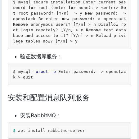
$ mysql_secure_installation Enter current pas
sword 
for
 root (enter 
for
 none): > <enter> 
Se
t
 root password? [Y/n]  > y 
New
 password:  > 
openstack Re-enter 
new
 password: > openstack 
Remove
 anonymous users? [Y/n] > n Disallow ro
ot login remotely? [Y/n] > n 
Remove
 test data
base 
and
 access 
to
 it? [Y/n] > n Reload privi
lege tables now? [Y/n] > y 
验证数据库服务：
$ mysql 
-uroot
-p
 Enter password:  
>
 openstac
k 
>
 quit 
安装和配置消息队列服务
安装RabbitMQ：
$ 
apt install rabbitmq-server 