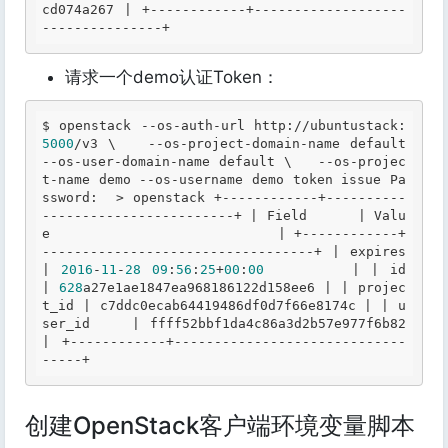
cd074a267 | +------------+-------------------
---------------+ 
请求一个demo认证Token：
$ 
openstack --os-auth-url 
http:
//
ubuntustack:
5000
/v3 \   --os-project-domain-name default 
--os-user-domain-name default \   --os-projec
t-name demo --os-username demo token issue 
Pa
ssword
:  > openstack +------------+----------
------------------------+ | 
Field
      | 
Valu
e
                            | +------------+
----------------------------------+ 
| expires    
|
2016
-
11
-
28
09
:
56
:
25
+
00
:
00
        | 
| id         
|
628
a27e1ae1847ea968186122d158ee6 | 
| projec
t_id | c7ddc0ecab64419486df0d7f66e8174c |
| u
ser_id    | ffff52bbf1da4c86a3d2b57e977f6b82 
|
 +------------+-----------------------------
-----+ 
创建OpenStack客户端环境变量脚本