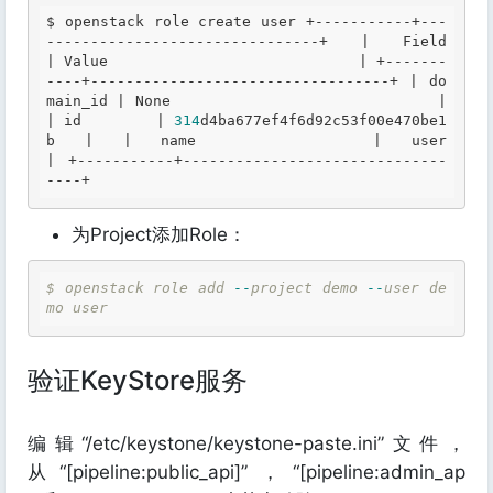
$ 
openstack role create user +-----------+---
-------------------------------+ | 
Field
| 
Value
                            | +-------
----+----------------------------------+ 
| do
main_id |
None
                             | 
| id        |
314
d4ba677ef4f6d92c53f00e470be1
b | 
| name      | user                             
|
 +-----------+------------------------------
----+ 
为Project添加Role：
$
openstack
role
add
-
-
project
demo
-
-
user
de
mo
user
验证KeyStore服务
编辑“/etc/keystone/keystone-paste.ini”文件，
从“[pipeline:public_api]”，“[pipeline:admin_ap