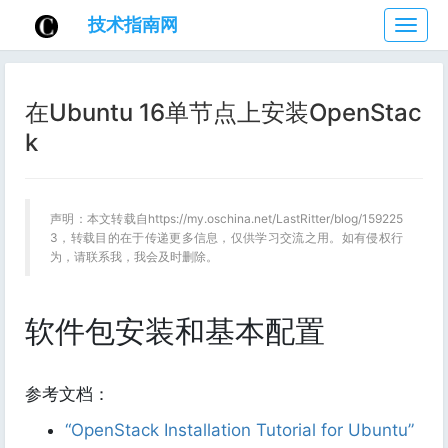
技术指南网
技
术
指
南
在Ubuntu 16单节点上安装OpenStac
网
k
声明：本文转载自https://my.oschina.net/LastRitter/blog/159225
3，转载目的在于传递更多信息，仅供学习交流之用。如有侵权行
为，请联系我，我会及时删除。
软件包安装和基本配置
参考文档：
“OpenStack Installation Tutorial for Ubuntu”