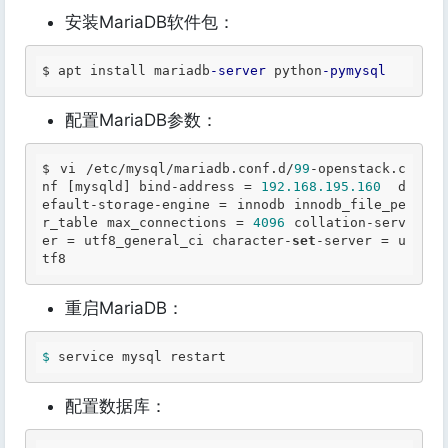
安装MariaDB软件包：
$ apt install mariadb
-server
 python
-pymysql
配置MariaDB参数：
$ vi /etc/mysql/mariadb
.conf
.d
/
99
-openstack
.c
nf
 [mysqld] bind-address = 
192.168
.195
.160
  d
efault-storage-engine = innodb innodb_file_pe
r_table max_connections = 
4096
 collation-serv
er = utf8_general_ci character-
set
-server = u
tf8 
重启MariaDB：
$ 
service mysql restart 
配置数据库：