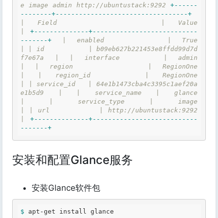
e
image
admin
http://ubuntustack:9292
+
-
-
-
-
-
-
-
-
-
-
-
-
-
-
+
-
-
-
-
-
-
-
-
-
-
-
-
-
-
-
-
-
-
-
-
-
-
-
-
-
-
-
-
-
-
-
-
-
-
+
|
Field
|
Value
|
+
-
-
-
-
-
-
-
-
-
-
-
-
-
-
+
-
-
-
-
-
-
-
-
-
-
-
-
-
-
-
-
-
-
-
-
-
-
-
-
-
-
-
-
-
-
-
-
-
-
+
|
enabled
|
True
|
|
id
|
b09eb627b221453e8ffdd99d7d
f7e67a
|
|
interface
|
admin
|
|
region
|
RegionOne
|
|
region_id
|
RegionOne
|
|
service_id
|
64e1b1473cba4c3395c1aef20a
e1b5d9
|
|
service_name
|
glance
|
|
service_type
|
image
|
|
url
|
http://ubuntustack:9292
|
+
-
-
-
-
-
-
-
-
-
-
-
-
-
-
+
-
-
-
-
-
-
-
-
-
-
-
-
-
-
-
-
-
-
-
-
-
-
-
-
-
-
-
-
-
-
-
-
-
-
+
安装和配置Glance服务
安装Glance软件包
$ 
apt-get install glance 