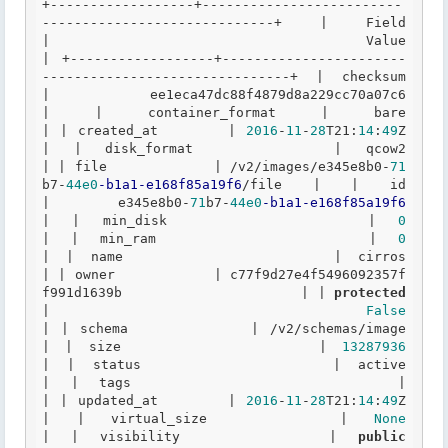
+------------------+-------------------------
-----------------------------+
|
 Field 
|
 Valu
|
+------------------+-----------------------
-------------------------------+
|
 checksum 
|
 ee1eca47dc88
|
|
 container_format 
|
 bare
|
|
 created_at       
|
2016
-
11
-
28
T21:
14
:
49
Z    
|
|
 disk_format      
|
 qcow
|
|
 file             
|
 /v2/images/e345e8b0
-
71
b7
-
44e0
-b1a1
-e168f85a19f6
/file 
|
|
 id   
|
 e345e8b0
-
71
b7
-
44e0
-b1a1
-e168f85a19f6
|
|
 min_disk         
|
0
|
|
 min_ram          
|
0
|
|
 name             
|
 cirro
|
|
 owner            
|
 c77f9d27e4f5496092357f
f991d1639b                     
|
|
protected
|
False
|
|
 schema           
|
 /v2/sc
|
|
 size             
|
13287936
|
|
 status           
|
 activ
|
|
 tags             
|
|
|
 updated_at       
|
2016
-
11
-
28
T21:
14
:
49
Z    
|
|
 virtual_size     
|
None
|
|
 visibility       
|
public