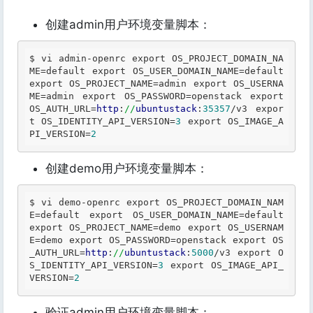
创建admin用户环境变量脚本：
$ vi admin-openrc 
export
 OS_PROJECT_DOMAIN_NA
ME=
default
export
 OS_USER_DOMAIN_NAME=
default
export
 OS_PROJECT_NAME=admin 
export
 OS_USERNA
ME=admin 
export
 OS_PASSWORD=openstack 
export
OS_AUTH_URL=
http
:
//
ubuntustack
:
35357
/v3 
expor
t
 OS_IDENTITY_API_VERSION=
3
export
 OS_IMAGE_A
PI_VERSION=
2
创建demo用户环境变量脚本：
$ vi demo-openrc 
export
 OS_PROJECT_DOMAIN_NAM
E=
default
export
 OS_USER_DOMAIN_NAME=
default
export
 OS_PROJECT_NAME=demo 
export
 OS_USERNAM
E=demo 
export
 OS_PASSWORD=openstack 
export
 OS
_AUTH_URL=
http
:
//
ubuntustack
:
5000
/v3 
export
 O
S_IDENTITY_API_VERSION=
3
export
 OS_IMAGE_API_
VERSION=
2
验证admin用户环境变量脚本：