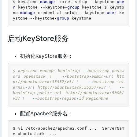
$ keystone
-manage
 fernet_setup 
--
keystone
-use
r
 keystone 
--
keystone
-group
 keystone $ keysto
ne
-manage
 credential_setup 
--
keystone
-user
 ke
ystone 
--
keystone
-group
 keystone 
启动KeyStore服务
初始化KeyStore服务：
$
keystone
-
manage
bootstrap
-
-
bootstrap
-
passw
ord
openstack
\
-
-
bootstrap
-
admin
-
url
htt
p://ubuntustack:35357/v3/
\
-
-
bootstrap
-
int
ernal
-
url
http://ubuntustack:35357/v3/
\
-
-
bootstrap
-
public
-
url
http://ubuntustack:5000/
v3/
\
-
-
bootstrap
-
region
-
id
RegionOne
配置Apache2服务名：
$ vi /etc/apache2/apache2.conf 
...
  ServerNam
e ubuntustack  
...