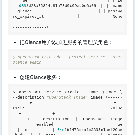
|
True
                             | 
| id                  
|
0333
d28a75824b81a73d9c99ed0d6a09 | 
| name                
| glance                           |
| passwo
rd_expires_at |
None
| +---------------------+--------------------
--------------+ 
把Glance用户添加进服务的管理员角色：
$
openstack
role
add
-
-
project
service
-
-
user
glance
admin
创建Glance服务：
$ 
openstack service create --name glance \   
--description 
"OpenStack Image"
 image +------
-------+----------------------------------+ | 
Field
       | 
Value
| +-------------+----------------------------
------+ 
| description |
OpenStack
Image
| 
| enabled     |
True
| 
| id          |
64e1
b1473cba4c3395c1aef20ae