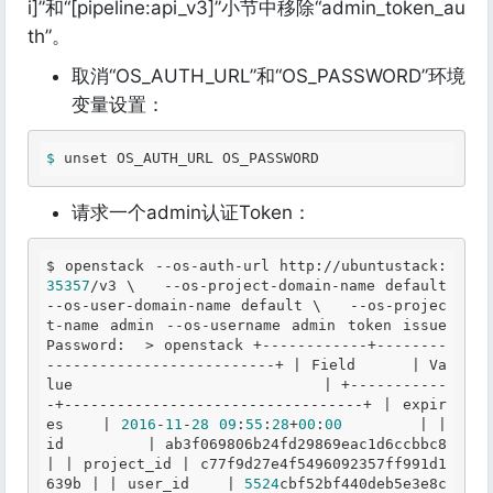
i]”和“[pipeline:api_v3]”小节中移除“admin_token_au
th”。
取消“OS_AUTH_URL”和“OS_PASSWORD”环境
变量设置：
$ 
unset 
OS_AUTH_URL
OS_PASSWORD
请求一个admin认证Token：
$ 
openstack --os-auth-url 
http:
//
ubuntustack:
35357
/v3 \   --os-project-domain-name default 
--os-user-domain-name default \   --os-projec
t-name admin --os-username admin token issue 
Password
:  > openstack +------------+--------
--------------------------+ | 
Field
      | 
Va
lue
                            | +-----------
-+----------------------------------+ 
| expir
es    |
2016
-
11
-
28
09
:
55
:
28
+
00
:
00
        | 
| 
id         | ab3f069806b24fd29869eac1d6ccbbc8 
|
| project_id | c77f9d27e4f5496092357ff991d1
639b |
| user_id    |
5524
cbf52bf440deb5e3e8c