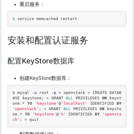
重启服务：
$ 
service memcached restart 
安装和配置认证服务
配置KeyStore数据库
创建KeyStore数据库：
$ mysql 
-u
 root 
-p
>
 openstack 
>
 CREATE DATAB
ASE keystone; 
>
 GRANT 
ALL
 PRIVILEGES 
ON
 keyst
one
.
*
TO
'keystone'
@
'localhost'
 IDENTIFIED 
BY
'openstack'
; 
>
 GRANT 
ALL
 PRIVILEGES 
ON
 keysto
ne
.
*
TO
'keystone'
@
'%'
 IDENTIFIED 
BY
'opensta
ck'
; 
>
 quit 