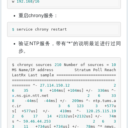
w 
192.168
/
16
重启chrony服务：
$ 
service chrony restart 
验证NTP服务，带有“*”的说明最近进行过同
步。
$ chronyc sources 
210
 Number of sources = 
10
MS Name/IP address         Stratum Poll Reach 
LastRx Last sample ==========================
=============================================
======== ^- 
27.114
.150
.12
2
6
35
9
   +
104
ms[ +
104
ms] +/-  
336
ms ^- 
x
.ns
.gin
.ntt
.net
2
6
33
8
    -
44
ms[  -
44
ms] +/-  
209
ms ^- ntp
.tums
.a
c
.ir
3
6
123
3
   +
577
u
s[ +
577
us] +/-  
410
ms ^- 
120.25
.115
.19
2
6
17
14
  +
2132
us[+
2132
us] +/-   
74
m
s ^- 
59.46
.44
.253
2
6
3
3
11
   +
734
us[ +
734
us] +/-   
78
ms ^* news
.