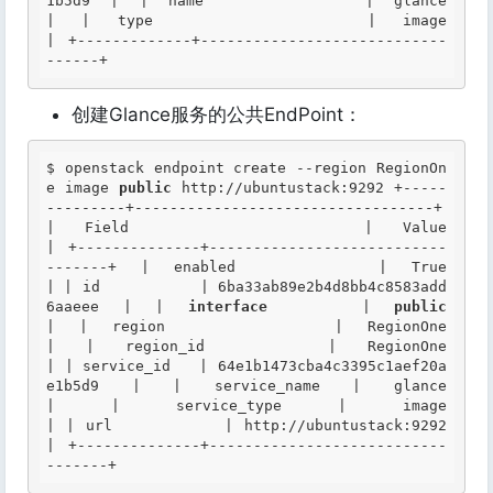
1b5d9 | 
| name        | glance                           
|
| type        | image                            
|
 +-------------+----------------------------
------+ 
创建Glance服务的公共EndPoint：
$ openstack endpoint create --region RegionOn
e image 
public
 http://ubuntustack:9292 +-----
---------+----------------------------------+ 
| Field        | Value                            
| +--------------+---------------------------
-------+ | enabled      | True                             
| | id           | 6ba33ab89e2b4d8bb4c8583add
6aaeee | | 
interface
    | 
public
| | region       | RegionOne                        
| | region_id    | RegionOne                        
| | service_id   | 64e1b1473cba4c3395c1aef20a
e1b5d9 | | service_name | glance                           
| | service_type | image                            
| | url          | http://ubuntustack:9292          
| +--------------+---------------------------
-------+ 