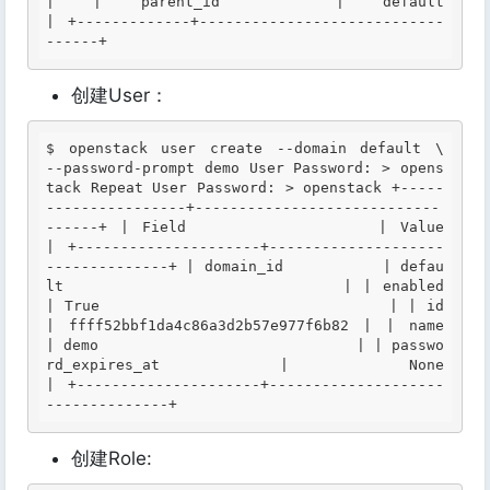
|
| parent_id   | default                          
|
 +-------------+----------------------------
------+ 
创建User：
$ 
openstack user create --domain default \   
--password-prompt demo 
User
Password
: > opens
tack 
Repeat
User
Password
: > openstack +-----
----------------+----------------------------
------+ | 
Field
               | 
Value
| +---------------------+--------------------
--------------+ 
| domain_id           | defau
lt                          |
| enabled             
|
True
                             | 
| id                  
| ffff52bbf1da4c86a3d2b57e977f6b82 |
| name                
| demo                             |
| passwo
rd_expires_at |
None
| +---------------------+--------------------
--------------+ 
创建Role: