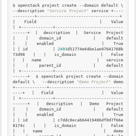
$ 
openstack project create --domain default \   
--description 
"Service Project"
 service +----
---------+----------------------------------+ 
| 
Field
       | 
Value
| +-------------+----------------------------
------+ 
| description |
Service
Project
| 
| domain_id   | default                          
|
| enabled     |
True
| 
| id          |
2493
d51774e64be1ae97041768b
73d98 | 
| is_domain   |
False
| 
| name        | service                          
|
| parent_id   | default                          
|
 +-------------+----------------------------
------+  
$ 
openstack project create --domain 
default \   --description 
"Demo Project"
 demo 
+-------------+------------------------------
----+ | 
Field
       | 
Value
| +-------------+----------------------------
------+ 
| description |
Demo
Project
| 
| domain_id   | default                          
|
| enabled     |
True
| 
| id          | c7ddc0ecab64419486df0d7f66e
8174c |
| is_domain   |
False
| 
| name        | demo                             