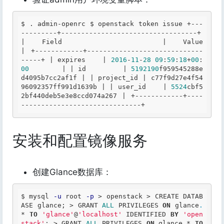
$ 
. admin-openrc 
$ 
openstack token issue +---
---------+----------------------------------+ 
| 
Field
      | 
Value
| +------------+-----------------------------
-----+ 
| expires    |
2016
-
11
-
28
09
:
59
:
18
+
00
:
00
        | 
| id         |
5192190
f959545288e
d4095b7cc2af1f | 
| project_id | c77f9d27e4f54
96092357ff991d1639b |
| user_id    |
5524
cbf5
2bf440deb5e3e8ccd074a267 | +------------+----
------------------------------+ 
安装和配置镜像服务
创建Glance数据库：
$ mysql 
-u
 root 
-p
>
 openstack 
>
 CREATE DATAB
ASE glance; 
>
 GRANT 
ALL
 PRIVILEGES 
ON
 glance
.
*
TO
'glance'
@
'localhost'
 IDENTIFIED 
BY
'open
stack'
; 
>
 GRANT 
ALL
 PRIVILEGES 
ON
 glance
.
*
TO