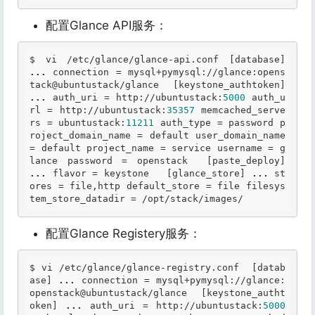
配置Glance API服务：
$ vi /etc/glance/glance-api.conf [database] 
...
 connection = mysql+pymysql://glance:opens
tack@ubuntustack/glance  [keystone_authtoken] 
...
 auth_uri = http://ubuntustack:
5000
 auth_u
rl = http://ubuntustack:
35357
 memcached_serve
rs = ubuntustack:
11211
 auth_type = password p
roject_domain_name = default user_domain_name 
= default project_name = service username = g
lance password = openstack  [paste_deploy] 
...
 flavor = keystone   [glance_store] 
...
 st
ores = file,http default_store = file filesys
tem_store_datadir = /opt/stack/images/ 
配置Glance Registery服务：
$ vi /etc/glance/glance-registry.conf  [datab
ase] 
...
 connection = mysql+pymysql://glance:
openstack@ubuntustack/glance  [keystone_autht
oken] 
...
 auth_uri = http://ubuntustack:
5000