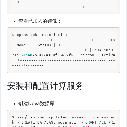
|
+------------------+-----------------------
-------------------------------+
查看已加入的镜像：
$ 
openstack image list +---------------------
-----------------+--------+--------+ | 
ID
| 
Name
   | 
Status
 | +------------------------
--------------+--------+--------+ | e345e8b0-
71
b7-
44e0
-b1a1-e168f85a19f6 
| cirros | active 
|
 +--------------------------------------+---
-----+--------+ 
安装和配置计算服务
创建Nova数据库：
$ mysql 
-u
 root 
-p
 Enter password: 
>
 openstac
k 
>
 CREATE DATABASE nova_api; 
>
 GRANT 
ALL
 PRI