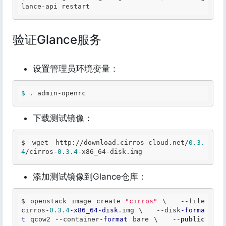
lance-api restart 
验证Glance服务
设置管理员环境变量：
$ 
. admin-openrc 
下载测试镜像：
$ wget http://download
.cirros
-cloud
.net
/
0.3
.
4
/cirros-
0.3
.4
-x86_64-disk
.img
添加测试镜像到Glance仓库：
$ openstack image create 
"cirros"
\
--
file 
cirros
-
0.3
.4
-x86_64
-disk
.
img 
\
--
disk
-forma
t
 qcow2 
--
container
-format
 bare 
\
--
public