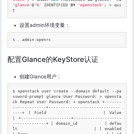
'glance'
@
'%'
 IDENTIFIED 
BY
'openstack'
; 
>
 qui
t 
设置admin环境变量：
$ 
. admin-openrc 
配置Glance的KeyStore认证
创建Glance用户：
$ 
openstack user create --domain default --pa
ssword-prompt glance 
User
Password
: > opensta
ck 
Repeat
User
Password
: > openstack +-------
--------------+------------------------------
----+ | 
Field
               | 
Value
| +---------------------+--------------------
--------------+ 
| domain_id           | defau
lt                          |
| enabled             