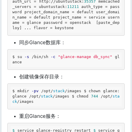
auth_url = http://ubuntustack:
35357
 memcached
_servers = ubuntustack:
11211
 auth_type = pass
word project_domain_name = default user_domai
n_name = default project_name = service usern
ame = glance password = openstack  [paste_dep
loy] 
...
 flavor = keystone 
同步Glance数据库：
$ su 
-s
 /bin/sh 
-c
"glance-manage db_sync"
 gl
ance 
创建镜像保存目录：
$ mkdir 
-pv
 /opt/
stack
/images $ chown glance:
glance /opt/
stack
/images $ chmod 
744
 /opt/
sta
ck
/images 
重启Glance服务：
$ 
service glance-registry restart 
$ 
service g