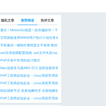
随机文章
推荐阅读
热评文章
避坑！MotionGo就是一款诈骗软件！千万不要用ChatPPT，浪费时间！
宝塔面板使用WWW用户执行计划任务命令 解决laravel日志权限问题 
手机微信一键制作透明底文字表情 教你如何让微信表情包背景为透明 自
ssh目录权限配置指南 .ssh文件夹及rsa_id.pub等文件正确权限规则
PHP开发中常用的设计模式
Mac连接亚马逊AWS EC2 远程连接登录不上去 有pem私钥文件依然要
PHP工程师必知必会 - Linux系统常用命令 - Linux中的网络管理命令（
PHP工程师必知必会 - Linux系统常用命令 - Linux中的网络管理命令（
响应国家号召 发展地摊经济 全国地摊创业经验微信交流群
PHP工程师必知必会 - Linux系统常用命令 - Linux 用户和用户组管理