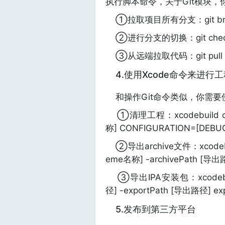
执行脚本命令，关于Git模块
①拉取项目所有分支：git bra
②进行分支的切换：git check
③从远端拉取代码：git pull
4.使用Xcode命令来进行
和操作Git命令类似，你需要使
①清理工程：xcodebuild cle
称] CONFIGURATION=[DEB
②导出archive文件：xcodebuil
eme名称] -archivePath [导
③导出IPA安装包：xcodebuild -
径] -exportPath [导出路径] exp
5.发布到第三方平台