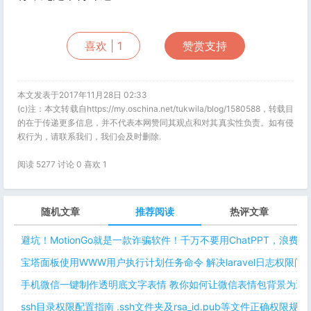
喜欢 |
1
赞赏支持
本文发表于2017年11月28日 02:33
(c)注：本文转载自https://my.oschina.net/tukwila/blog/1580588，转载目
的在于传递更多信息，并不代表本网赞同其观点和对其真实性负责。如有侵
权行为，请联系我们，我们会及时删除.
阅读 5277 讨论 0 喜欢
1
随机文章
推荐阅读
热评文章
避坑！MotionGo就是一款诈骗软件！千万不要用ChatPPT，浪费
宝塔面板使用WWW用户执行计划任务命令 解决laravel日志权限
手机微信一键制作透明底文字表情 教你如何让微信表情包背景为透明
ssh目录权限配置指南 .ssh文件夹及rsa_id.pub等文件正确权限规则