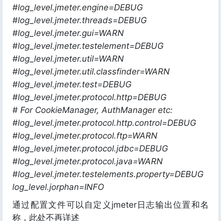
#log_level.jmeter.engine=DEBUG
#log_level.jmeter.threads=DEBUG
#log_level.jmeter.gui=WARN
#log_level.jmeter.testelement=DEBUG
#log_level.jmeter.util=WARN
#log_level.jmeter.util.classfinder=WARN
#log_level.jmeter.test=DEBUG
#log_level.jmeter.protocol.http=DEBUG
# For CookieManager, AuthManager etc:
#log_level.jmeter.protocol.http.control=DEBUG
#log_level.jmeter.protocol.ftp=WARN
#log_level.jmeter.protocol.jdbc=DEBUG
#log_level.jmeter.protocol.java=WARN
#log_level.jmeter.testelements.property=DEBUG
log_level.jorphan=INFO
通过配置文件可以自定义jmeter日志输出位置和名
称，此处不再详述